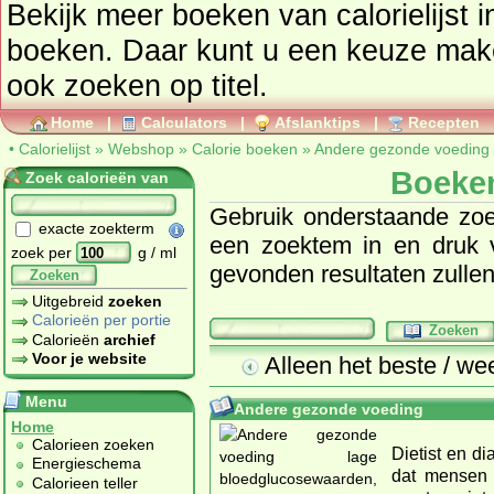
Bekijk meer boeken van calorielijst i
boeken. Daar kunt u een keuze mak
ook zoeken op titel.
Home
|
Calculators
|
Afslanktips
|
Recepten
•
Calorielijst
»
Webshop
»
Calorie boeken
»
Andere gezonde voeding
Boeken
Zoek calorieën van
Gebruik onderstaande zoe
exacte zoekterm
een zoektem in en druk 
zoek per
g / ml
gevonden resultaten zulle
Zoeken
Uitgebreid
zoeken
Calorieën per portie
Zoeken
Calorieën
archief
Voor je website
Alleen het beste / we
Menu
Andere gezonde voeding
Home
Calorieen zoeken
Dietist en d
Energieschema
dat mensen 
Calorieen teller