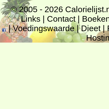
© 2005 - 2026
Calorielijst.
Links
|
Contact
|
Boeke
|
Voedingswaarde
|
Dieet
|
Hosti