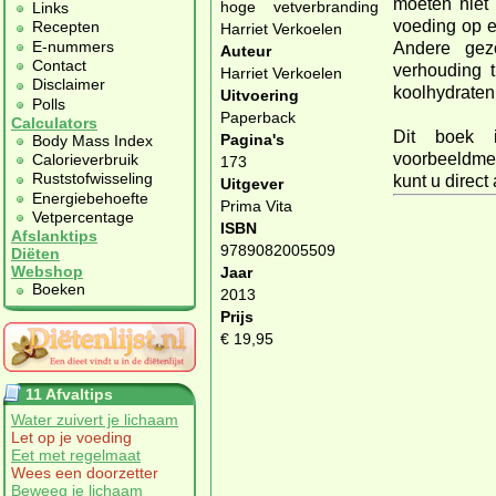
moeten niet 
Links
voeding op 
Recepten
E-nummers
Andere gez
Auteur
Contact
verhouding t
Harriet Verkoelen
Disclaimer
koolhydraten
Uitvoering
Polls
Paperback
Calculators
Dit boek 
Pagina's
Body Mass Index
voorbeeldme
Calorieverbruik
173
Ruststofwisseling
kunt u direc
Uitgever
Energiebehoefte
Prima Vita
Vetpercentage
ISBN
Afslanktips
9789082005509
Diëten
Webshop
Jaar
Boeken
2013
Prijs
€ 19,95
11 Afvaltips
Water zuivert je lichaam
Let op je voeding
Eet met regelmaat
Wees een doorzetter
Beweeg je lichaam