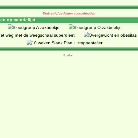
Druk en/of zetfouten voorbehouden
n op calorielijst
Boeken