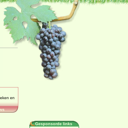
oeken en
ws
Gesponsorde links