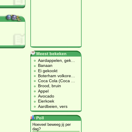
Meest bekeken
Aardappelen, gek
…
Banaan
Ei gekookt
Boterham volkore
…
Coca Cola (Coca
…
Brood, bruin
Appel
Avocado
Eierkoek
Aardbeien, vers
Poll
Hoeveel beweeg jij per
dag?