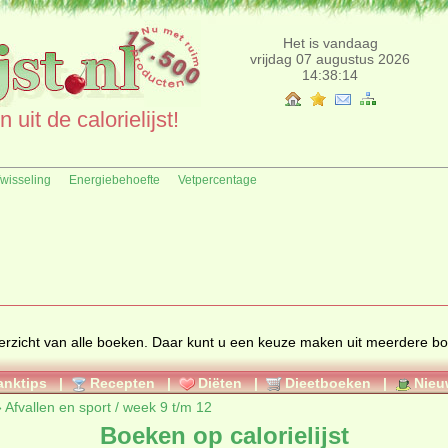
Het is vandaag
vrijdag 07 augustus 2026
14:38:14
uit de calorielijst!
fwisseling
Energiebehoefte
Vetpercentage
overzicht van alle boeken. Daar kunt u een keuze maken uit meerdere b
anktips
|
Recepten
|
Diëten
|
Dieetboeken
|
Nieu
»
Afvallen en sport / week 9 t/m 12
Boeken op calorielijst