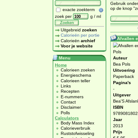
Gebruik onder
op de knop "z
exacte zoekterm
zoek per
g / ml
Zoeken
Uitgebreid
zoeken
Calorieën per portie
Afvallen e
Calorieën
archief
Voor je website
Menu
Auteur
Bea Pols
Home
Calorieen zoeken
Uitvoering
Energieschema
Paperback
Calorieen teller
Pagina's
Links
-
Recepten
Uitgever
E-nummers
Bea'S Afsla
Contact
Disclaimer
ISBN
Polls
9789081802
Calculators
Jaar
Body Mass Index
2013
Calorieverbruik
Prijs
Ruststofwisseling