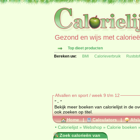
Gezond en wijs met calorieën 
Top dieet producten
Bereken uw:
BMI
Calorieverbruik
Ruststo
Afvallen en sport / week 9 t/m 12
" - "
Bekijk meer boeken van calorielijst in de 
ook zoeken op titel.
Home
|
Calculators
|
Afsl
•
Calorielijst
»
Webshop
»
Calorie boeken
Zoek calorieën van