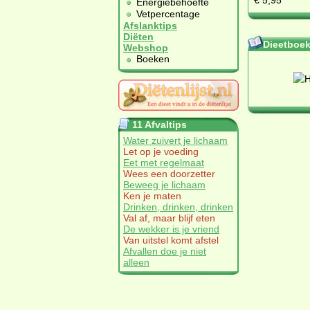
€ 5,95
Energiebehoefte
Vetpercentage
Afslanktips
Diëten
Dieetboeke
Webshop
Boeken
11 Afvaltips
Water zuivert je lichaam
Let op je voeding
Eet met regelmaat
Wees een doorzetter
Beweeg je lichaam
Ken je maten
Drinken, drinken, drinken
Val af, maar blijf eten
De wekker is je vriend
Van uitstel komt afstel
Afvallen doe je niet
alleen