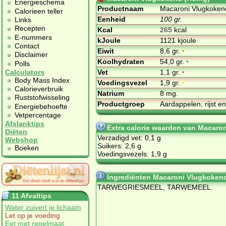
Energieschema
Productnaam
Macaroni Vlugkoken
Calorieen teller
Eenheid
100 gr.
Links
Recepten
Kcal
265
kcal
E-nummers
kJoule
1121 kjoule
Contact
Eiwit
8,6 gr.
•
Disclaimer
Koolhydraten
54,0 gr.
•
Polls
Vet
1,1 gr.
•
Calculators
Body Mass Index
Voedingsvezel
1,9 gr.
•
Calorieverbruik
Natrium
8 mg.
Ruststofwisseling
Productgroep
Aardappelen, rijst e
Energiebehoefte
Vetpercentage
Afslanktips
Extra calorie waarden van Macaro
Diëten
Verzadigd vet: 0,1 g
Webshop
Suikers: 2,6 g
Boeken
Voedingsvezels: 1,9 g
Ingrediënten Macaroni Vlugkokend
TARWEGRIESMEEL, TARWEMEEL.
11 Afvaltips
Water zuivert je lichaam
Let op je voeding
Eet met regelmaat