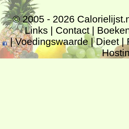
© 2005 - 2026
Calorielijst.
Links
|
Contact
|
Boeke
|
Voedingswaarde
|
Dieet
|
Hosti