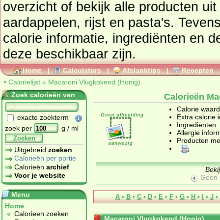
overzicht of bekijk alle producten ui
aardappelen, rijst en pasta's
. Tevens vindt u ook de uitgebreide
calorie informatie, ingrediënten en de allergen
deze beschikbaar zijn.
Home
|
Calculators
|
Afslanktips
|
Recepten
•
Calorielijst
»
Macaroni Vlugkokend (Honig)
Zoek calorieën van
Calorieën Ma
Calorie waar
Extra calorie 
exacte zoekterm
Ingrediënten
zoek per
g / ml
Allergie infor
Zoeken
Producten me
Uitgebreid
zoeken
Calorieën per portie
Calorieën
archief
Beki
Voor je website
Geen 
Menu
A
•
B
•
C
•
D
•
E
•
F
•
G
•
H
•
I
•
J
•
Home
Calorieen zoeken
Macaroni Vlugkokend (Honig)