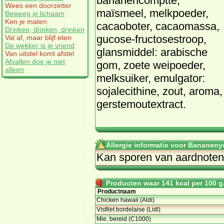
bananencomptte,
Wees een doorzetter
maïsmeel, melkpoeder,
Beweeg je lichaam
Ken je maten
cacaoboter, cacaomassa,
Drinken, drinken, drinken
gucose-fructosestroop,
Val af, maar blijf eten
De wekker is je vriend
glansmiddel: arabische
Van uitstel komt afstel
Afvallen doe je niet
gom, zoete weipoeder,
alleen
melksuiker, emulgator:
sojalecithine, zout, aroma,
gerstemoutextract.
Allergie informatie voor Bananeny
Kan sporen van aardnoten
Producten waar 141 kcal per 100 g.
Productnaam
Chicken hawaii (Aldi)
Visfilet bordelaise (Lidl)
Mie, bereid (C1000)