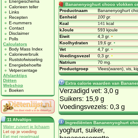
Energieschema
Bananenyoghurt choco vlokken cr
Calorieen teller
Productnaam
Bananenyoghurt choc
Links
Eenheid
100 gr.
Recepten
E-nummers
Kcal
141
kcal
Contact
kJoule
593 kjoule
Disclaimer
Eiwit
4,3 gr.
•
Polls
Koolhydraten
19,6 gr.
•
Calculators
Body Mass Index
Vet
4,7 gr.
•
Calorieverbruik
Voedingsvezel
0,3 gr.
•
Ruststofwisseling
Natrium
70 mg.
Energiebehoefte
Productgroep
Vlees(waren), vis, ki
Vetpercentage
Afslanktips
Diëten
Extra calorie waarden van Banane
Webshop
Verzadigd vet: 3,0 g
Boeken
Suikers: 15,9 g
Voedingsvezels: 0,3 g
11 Afvaltips
Ingrediënten Bananenyoghurt choc
Water zuivert je lichaam
yoghurt, suiker,
Let op je voeding
Eet met regelmaat