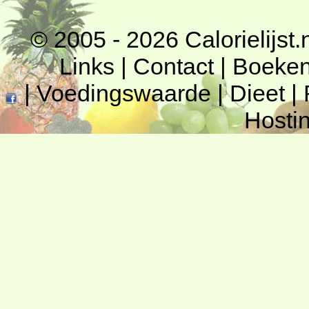
© 2005 - 2026
Calorielijst.
Links
|
Contact
|
Boeke
|
Voedingswaarde
|
Dieet
|
Hosti