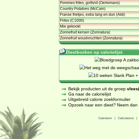
Pommes frites, golfsnit (Oerlemans)
Country Potatoes (McCain)
Franse frietjes, extra lang en dun (Aldi)
Frites (C1000)
Mie gekookt
Zonnefruit kersen (Zonnatura)
Zonnefruit woudvruchten (Zonnatura)
Dieetboeken op calorielijst
Bekijk producten uit de groep
vlees(
Ga naar de calorielijst
Uitgebreid calorie zoekformulier
Opzoek naar een dieet? Neem dan een
Calorieen
|
Calculators
|