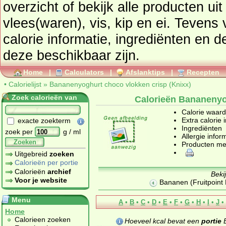
overzicht of bekijk alle producte
vlees(waren), vis, kip en ei
. Tevens vindt u ook de uitgebreide
calorie informatie, ingrediënten en d
deze beschikbaar zijn.
Home
|
Calculators
|
Afslanktips
|
Recepten
•
Calorielijst
»
Bananenyoghurt choco vlokken crisp (Knixx)
Zoek calorieën van
Calorieën Bananenyo
Calorie waar
Extra calorie 
exacte zoekterm
Ingrediënten
zoek per
g / ml
Allergie infor
Zoeken
Producten me
Uitgebreid
zoeken
Calorieën per portie
Calorieën
archief
Beki
Voor je website
Bananen (Fruitpoint
Menu
A
•
B
•
C
•
D
•
E
•
F
•
G
•
H
•
I
•
J
•
Home
Calorieen zoeken
Hoeveel kcal bevat een
portie
B