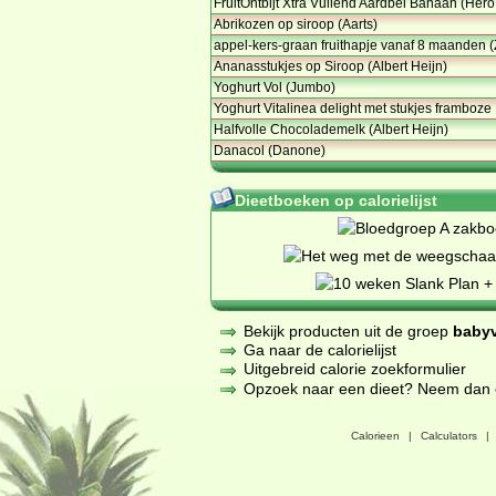
FruitOntbijt Xtra Vullend Aardbei Banaan (Hero
Abrikozen op siroop (Aarts)
appel-kers-graan fruithapje vanaf 8 maanden (
Ananasstukjes op Siroop (Albert Heijn)
Yoghurt Vol (Jumbo)
Yoghurt Vitalinea delight met stukjes framboze
Halfvolle Chocolademelk (Albert Heijn)
Danacol (Danone)
Dieetboeken op calorielijst
Bekijk producten uit de groep
baby
Ga naar de calorielijst
Uitgebreid calorie zoekformulier
Opzoek naar een dieet? Neem dan een
Calorieen
|
Calculators
|