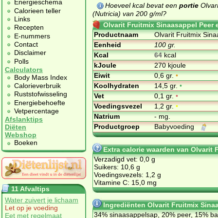
Energieschema
Hoeveel kcal bevat een
portie
Olvar
Calorieen teller
(Nutricia) van 200 g/ml?
Links
Olvarit Fruitmix Sinaasappel Peer
Recepten
Productnaam
Olvarit Fruitmix Si
E-nummers
Contact
Eenheid
100 gr.
Disclaimer
Kcal
64
kcal
Polls
kJoule
270 kjoule
Calculators
Eiwit
0,6 gr.
•
Body Mass Index
Koolhydraten
14,5 gr.
•
Calorieverbruik
Ruststofwisseling
Vet
0,1 gr.
•
Energiebehoefte
Voedingsvezel
1,2 gr.
•
Vetpercentage
Natrium
- mg.
Afslanktips
Productgroep
Babyvoeding
Diëten
Webshop
Boeken
Extra calorie waarden van Olvarit
Verzadigd vet: 0,0 g
Suikers: 10,6 g
Voedingsvezels: 1,2 g
Vitamine C: 15,0 mg
11 Afvaltips
Water zuivert je lichaam
Ingrediënten Olvarit Fruitmix Sin
Let op je voeding
34% si­naas­ap­pel­sap, 20% peer, 15% ba
Eet met regelmaat