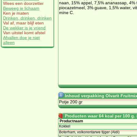
naan, 15% ap­pel, 7,5% ana­nas­sap, 4% 
Wees een doorzetter
pi­o­ca­zet­meel, 3% gu­a­ve, 1,5% wa­ter, vi­
Beweeg je lichaam
mi­ne C.
Ken je maten
Drinken, drinken, drinken
Val af, maar blijf eten
De wekker is je vriend
Van uitstel komt afstel
Afvallen doe je niet
alleen
Inhoud verpakking Olvarit Fruitmi
Potje 200 gr
Producten waar 64 kcal per 100 g. i
Productnaam
Kokkel
Boterham, volkorentarwe tijger (Aldi)