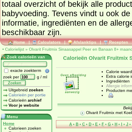
totaal overzicht of bekijk al
babyvoeding
. Tevens vindt u ook de uitgebreide calorie
informatie, ingrediënten en de aller
beschikbaar zijn.
Home
|
Calculators
|
Afslanktips
|
Recepten
•
Calorielijst
»
Olvarit Fruitmix Sinaasappel Peer en Banaan 8+ maand
Zoek calorieën van
Calorieën Olvarit Fruitmi
exacte zoekterm
Calorie waar
Extra calorie 
zoek per
g / ml
Ingrediënten
Zoeken
Allergie infor
Uitgebreid
zoeken
Producten me
Calorieën per portie
Calorieën
archief
Voor je website
Beki
Olvarit Fruitmix met Koe
Menu
Home
A
•
B
•
C
•
D
•
E
•
F
•
G
•
H
•
I
•
J
•
Calorieen zoeken