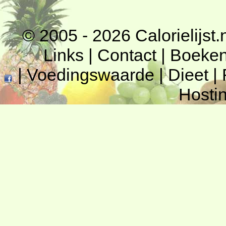
© 2005 - 2026
Calorielijst.
Links
|
Contact
|
Boeke
|
Voedingswaarde
|
Dieet
|
Hosti