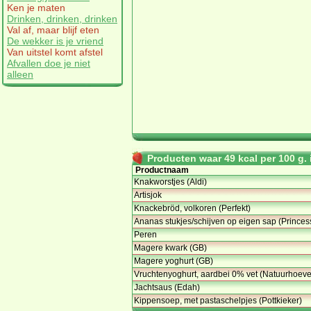
Ken je maten
Drinken, drinken, drinken
Val af, maar blijf eten
De wekker is je vriend
Van uitstel komt afstel
Afvallen doe je niet
alleen
Producten waar 49 kcal per 100 g. i
Productnaam
Knakworstjes (Aldi)
Artisjok
Knackebröd, volkoren (Perfekt)
Ananas stukjes/schijven op eigen sap (Princes
Peren
Magere kwark (GB)
Magere yoghurt (GB)
Vruchtenyoghurt, aardbei 0% vet (Natuurhoeve
Jachtsaus (Edah)
Kippensoep, met pastaschelpjes (Pottkieker)