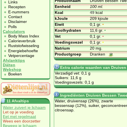
Productnaam
Druiven Bessen Twe
Links
Eenheid
100 ml.
Recepten
E-nummers
Kcal
49
kcal
Contact
kJoule
209 kjoule
Disclaimer
Eiwit
0,1 gr.
•
Polls
Koolhydraten
11,6 gr.
•
Calculators
Body Mass Index
Vet
0,1 gr.
•
Calorieverbruik
Voedingsvezel
0,1 gr.
•
Ruststofwisseling
Natrium
20 mg.
Energiebehoefte
Productgroep
Dranken
Vetpercentage
Afslanktips
Diëten
Extra calorie waarden van Druive
Webshop
Verzadigd vet: 0,1 g
Boeken
Suikers: 11,6 g
Voedingsvezels: 0,1 g
Ingrediënten Druiven Bessen Twe
11 Afvaltips
Water, druivensap (26%), zwarte
bessensap (12%), suiker, geconcentree
Water zuivert je lichaam
citroensap.
Let op je voeding
Eet met regelmaat
Wees een doorzetter
Beweeg je lichaam