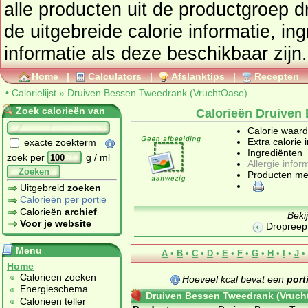
alle producten uit de productgroep
d
de uitgebreide calorie informatie, in
informatie als deze beschikbaar zijn.
Home
|
Calculators
|
Afslanktips
|
Recepten
•
Calorielijst
»
Druiven Bessen Tweedrank (VruchtOase)
Zoek calorieën van
Calorieën Druiven
Calorie waar
Extra calorie 
exacte zoekterm
Ingrediënten
zoek per
g / ml
Allergie infor
Zoeken
Producten me
Uitgebreid
zoeken
Calorieën per portie
Calorieën
archief
Beki
Voor je website
Dropreep
Menu
A
•
B
•
C
•
D
•
E
•
F
•
G
•
H
•
I
•
J
•
Home
Calorieen zoeken
Hoeveel kcal bevat een
port
Energieschema
Druiven Bessen Tweedrank (Vruch
Calorieen teller