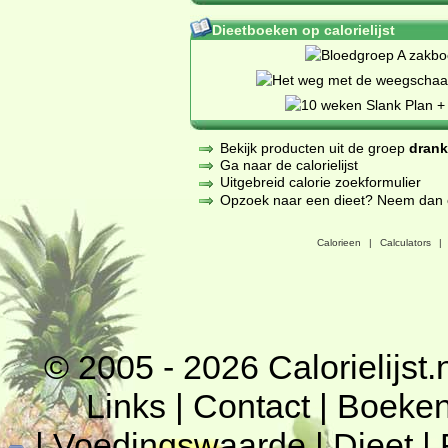
Dieetboeken op calorielijst
Bekijk producten uit de groep
dran
Ga naar de calorielijst
Uitgebreid calorie zoekformulier
Opzoek naar een dieet? Neem dan een
Calorieen
|
Calculators
|
© 2005 - 2026
Calorielijst.
Links
|
Contact
|
Boeke
|
Voedingswaarde
|
Dieet
|