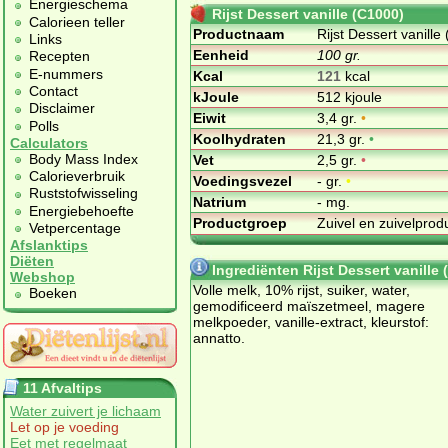
Energieschema
Rijst Dessert vanille (C1000)
Calorieen teller
Productnaam
Rijst Dessert vanille
Links
Eenheid
100 gr.
Recepten
E-nummers
Kcal
121
kcal
Contact
kJoule
512 kjoule
Disclaimer
Eiwit
3,4 gr.
•
Polls
Koolhydraten
21,3 gr.
•
Calculators
Body Mass Index
Vet
2,5 gr.
•
Calorieverbruik
Voedingsvezel
- gr.
•
Ruststofwisseling
Natrium
- mg.
Energiebehoefte
Productgroep
Zuivel en zuivelpro
Vetpercentage
Afslanktips
Diëten
Ingrediënten Rijst Dessert vanille 
Webshop
Volle melk, 10% rijst, suiker, water,
Boeken
gemodificeerd maïszetmeel, magere
melkpoeder, vanille-extract, kleurstof:
annatto.
11 Afvaltips
Water zuivert je lichaam
Let op je voeding
Eet met regelmaat