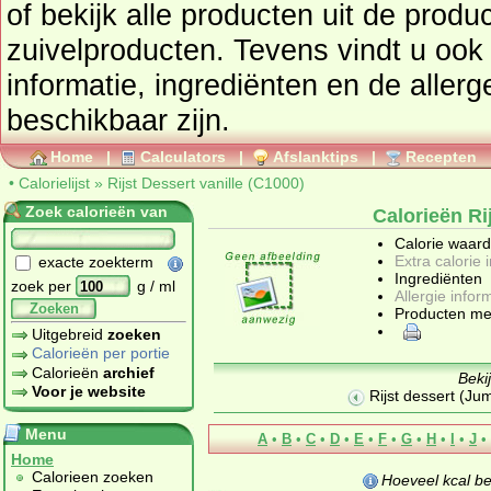
of bekijk alle producten uit de prod
zuivelproducten
. Tevens vindt u ook de uitgebreide calorie
informatie, ingrediënten en de aller
beschikbaar zijn.
Home
|
Calculators
|
Afslanktips
|
Recepten
•
Calorielijst
»
Rijst Dessert vanille (C1000)
Zoek calorieën van
Calorieën Ri
Calorie waar
Extra calorie 
exacte zoekterm
Ingrediënten
zoek per
g / ml
Allergie infor
Zoeken
Producten me
Uitgebreid
zoeken
Calorieën per portie
Calorieën
archief
Beki
Voor je website
Rijst dessert (Ju
Menu
A
•
B
•
C
•
D
•
E
•
F
•
G
•
H
•
I
•
J
•
Home
Calorieen zoeken
Hoeveel kcal b