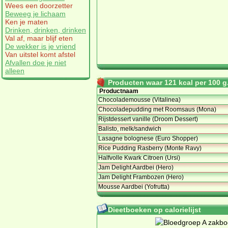
Wees een doorzetter
Beweeg je lichaam
Ken je maten
Drinken, drinken, drinken
Val af, maar blijf eten
De wekker is je vriend
Van uitstel komt afstel
Afvallen doe je niet
alleen
Producten waar 121 kcal per 100 g.
Productnaam
Chocolademousse (Vitalinea)
Chocoladepudding met Roomsaus (Mona)
Rijstdessert vanille (Droom Dessert)
Balisto, melk/sandwich
Lasagne bolognese (Euro Shopper)
Rice Pudding Rasberry (Monte Ravy)
Halfvolle Kwark Citroen (Ursi)
Jam Delight Aardbei (Hero)
Jam Delight Frambozen (Hero)
Mousse Aardbei (Yofrutta)
Dieetboeken op calorielijst