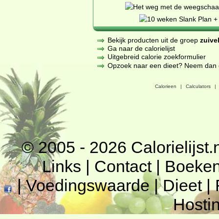
Bekijk producten uit de groep
zuive
Ga naar de calorielijst
Uitgebreid calorie zoekformulier
Opzoek naar een dieet? Neem dan een
Calorieen
|
Calculators
|
© 2005 - 2026
Calorielijst.
Links
|
Contact
|
Boeke
|
Voedingswaarde
|
Dieet
|
Hosti