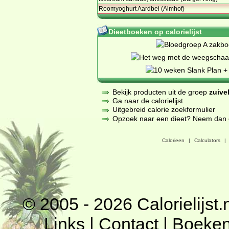
Roomyoghurt Aardbei (Almhof)
Dieetboeken op calorielijst
Bekijk producten uit de groep
zuive
Ga naar de calorielijst
Uitgebreid calorie zoekformulier
Opzoek naar een dieet? Neem dan een
Calorieen
|
Calculators
|
© 2005 - 2026
Calorielijst.
Links
|
Contact
|
Boeke