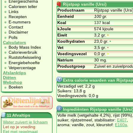
Energieschema
Rijstpap vanille (Ursi)
Calorieen teller
Productnaam
Rijstpap vanille (Ursi
Links
Eenheid
100 gr.
Recepten
E-nummers
Kcal
137
kcal
Contact
kJoule
574 kjoule
Disclaimer
Eiwit
3,2 gr.
•
Polls
Koolhydraten
23,0 gr.
•
Calculators
Body Mass Index
Vet
3,5 gr.
•
Calorieverbruik
Voedingsvezel
0,0 gr.
•
Ruststofwisseling
Natrium
30 mg.
Energiebehoefte
Productgroep
Zuivel en zuivelpro
Vetpercentage
Afslanktips
Diëten
Extra calorie waarden van Rijstpap 
Webshop
Verzadigd vet: 2,2 g
Boeken
Suikers: 13,8 g
Voedingsvezels: 0,0 g
Ingrediënten Rijstpap vanille (Ursi
11 Afvaltips
Volle melk (vetgehalte 4,2%), rijst (99%)
suiker, rijstzetmeel, stabilisator:
E407
,
Water zuivert je lichaam
aroma: vanille, zout, kleurstof:
E160a
.
Let op je voeding
Eet met regelmaat