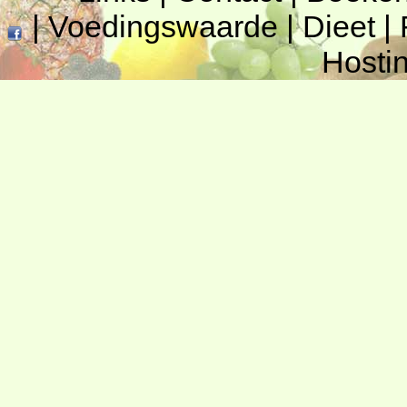
|
Voedingswaarde
|
Dieet
|
Hosti