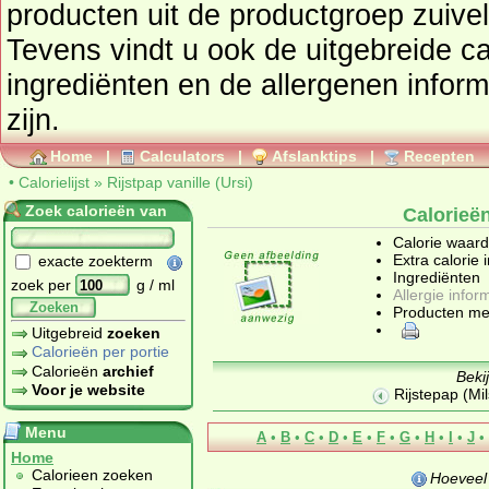
producten uit de productgroep
zuive
Tevens vindt u ook de uitgebreide cal
ingrediënten en de allergenen infor
zijn.
Home
|
Calculators
|
Afslanktips
|
Recepten
•
Calorielijst
»
Rijstpap vanille (Ursi)
Zoek calorieën van
Calorieën
Calorie waar
Extra calorie 
exacte zoekterm
Ingrediënten
zoek per
g / ml
Allergie infor
Zoeken
Producten me
Uitgebreid
zoeken
Calorieën per portie
Calorieën
archief
Beki
Voor je website
Rijstepap (Mil
Menu
A
•
B
•
C
•
D
•
E
•
F
•
G
•
H
•
I
•
J
•
Home
Calorieen zoeken
Hoeveel