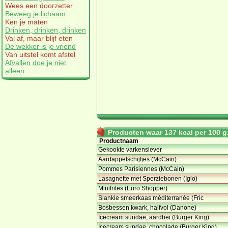
Wees een doorzetter
Beweeg je lichaam
Ken je maten
Drinken, drinken, drinken
Val af, maar blijf eten
De wekker is je vriend
Van uitstel komt afstel
Afvallen doe je niet
alleen
Producten waar 137 kcal per 100 g.
Productnaam
Gekookte varkenslever
Aardappelschijfjes (McCain)
Pommes Parisiennes (McCain)
Lasagnette met Sperziebonen (Iglo)
Minifrites (Euro Shopper)
Slankie smeerkaas méditerranée (Fric
Bosbessen kwark, halfvol (Danone)
Icecream sundae, aardbei (Burger King)
Icecream sundae, chocolade (Burger King)