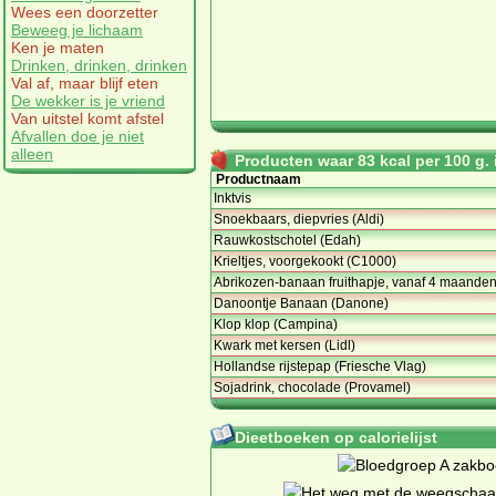
Wees een doorzetter
Beweeg je lichaam
Ken je maten
Drinken, drinken, drinken
Val af, maar blijf eten
De wekker is je vriend
Van uitstel komt afstel
Afvallen doe je niet
alleen
Producten waar 83 kcal per 100 g. i
Productnaam
Inktvis
Snoekbaars, diepvries (Aldi)
Rauwkostschotel (Edah)
Krieltjes, voorgekookt (C1000)
Abrikozen-banaan fruithapje, vanaf 4 maanden
Danoontje Banaan (Danone)
Klop klop (Campina)
Kwark met kersen (Lidl)
Hollandse rijstepap (Friesche Vlag)
Sojadrink, chocolade (Provamel)
Dieetboeken op calorielijst