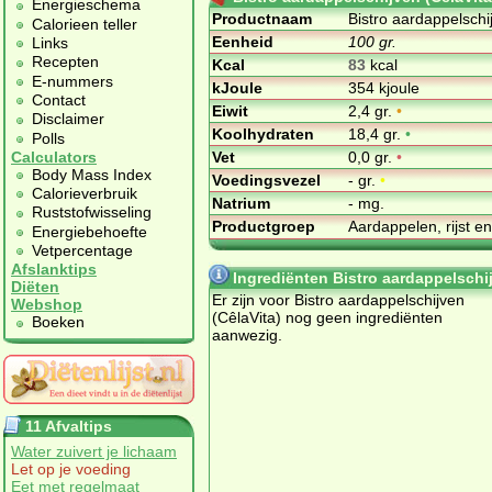
Energieschema
Productnaam
Bistro aardappelschi
Calorieen teller
Eenheid
100 gr.
Links
Recepten
Kcal
83
kcal
E-nummers
kJoule
354 kjoule
Contact
Eiwit
2,4 gr.
•
Disclaimer
Koolhydraten
18,4 gr.
•
Polls
Vet
0,0 gr.
•
Calculators
Body Mass Index
Voedingsvezel
- gr.
•
Calorieverbruik
Natrium
- mg.
Ruststofwisseling
Productgroep
Aardappelen, rijst e
Energiebehoefte
Vetpercentage
Afslanktips
Ingrediënten Bistro aardappelschij
Diëten
Er zijn voor Bistro aardappelschijven
Webshop
(CêlaVita) nog geen ingrediënten
Boeken
aanwezig.
11 Afvaltips
Water zuivert je lichaam
Let op je voeding
Eet met regelmaat