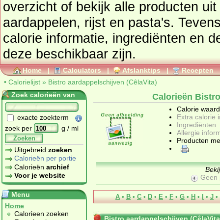
overzicht of bekijk alle producten ui
aardappelen, rijst en pasta's
. Tevens vindt u ook de uitgebreide
calorie informatie, ingrediënten en de allergen
deze beschikbaar zijn.
Home
|
Calculators
|
Afslanktips
|
Recepten
•
Calorielijst
»
Bistro aardappelschijven (CêlaVita)
Zoek calorieën van
Calorieën Bistro
Calorie waar
Extra calorie 
exacte zoekterm
Ingrediënten
zoek per
g / ml
Allergie infor
Zoeken
Producten me
Uitgebreid
zoeken
Calorieën per portie
Calorieën
archief
Beki
Voor je website
Geen 
Menu
A
•
B
•
C
•
D
•
E
•
F
•
G
•
H
•
I
•
J
•
Home
Calorieen zoeken
Bistro aardappelschijven (CêlaVita