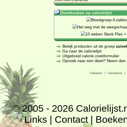
Dieetboeken op calorielijst
Bekijk producten uit de groep
zuive
Ga naar de calorielijst
Uitgebreid calorie zoekformulier
Opzoek naar een dieet? Neem dan een
Calorieen
|
Calculators
|
© 2005 - 2026
Calorielijst.
Links
|
Contact
|
Boeke