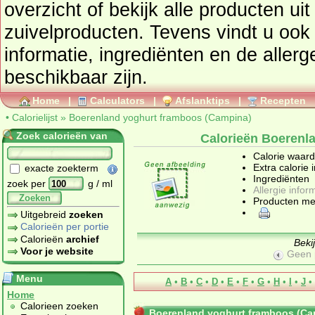
overzicht of bekijk alle product
zuivelproducten
. Tevens vindt u ook de uitgebreide calorie
informatie, ingrediënten en de aller
beschikbaar zijn.
Home
|
Calculators
|
Afslanktips
|
Recepten
•
Calorielijst
»
Boerenland yoghurt framboos (Campina)
Zoek calorieën van
Calorieën Boerenl
Calorie waar
Extra calorie 
exacte zoekterm
Ingrediënten
zoek per
g / ml
Allergie infor
Zoeken
Producten me
Uitgebreid
zoeken
Calorieën per portie
Calorieën
archief
Beki
Voor je website
Geen 
Menu
A
•
B
•
C
•
D
•
E
•
F
•
G
•
H
•
I
•
J
•
Home
Calorieen zoeken
Boerenland yoghurt framboos (Ca