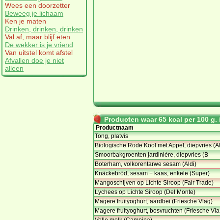
Wees een doorzetter
Beweeg je lichaam
Ken je maten
Drinken, drinken, drinken
Val af, maar blijf eten
De wekker is je vriend
Van uitstel komt afstel
Afvallen doe je niet
alleen
Producten waar 65 kcal per 100 g. i
Productnaam
Tong, platvis
Biologische Rode Kool met Appel, diepvries (A
Smoorbakgroenten jardinière, diepvries (B
Boterham, volkorentarwe sesam (Aldi)
Knäckebröd, sesam + kaas, enkele (Super)
Mangoschijven op Lichte Siroop (Fair Trade)
Lychees op Lichte Siroop (Del Monte)
Magere fruityoghurt, aardbei (Friesche Vlag)
Magere fruityoghurt, bosvruchten (Friesche Vla
Volle melk (Campina)