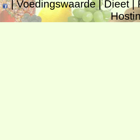
|
Voedingswaarde
|
Dieet
|
Hosti