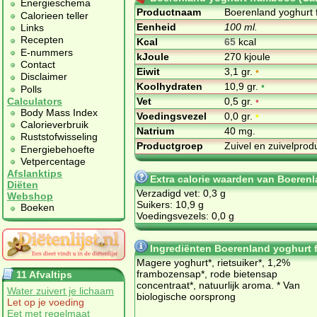
Energieschema
Productnaam
Boerenland yoghurt
Calorieen teller
Eenheid
100 ml.
Links
Recepten
Kcal
65
kcal
E-nummers
kJoule
270 kjoule
Contact
Eiwit
3,1 gr.
•
Disclaimer
Koolhydraten
10,9 gr.
•
Polls
Vet
0,5 gr.
•
Calculators
Body Mass Index
Voedingsvezel
0,0 gr.
•
Calorieverbruik
Natrium
40 mg.
Ruststofwisseling
Productgroep
Zuivel en zuivelpro
Energiebehoefte
Vetpercentage
Afslanktips
Extra calorie waarden van Boeren
Diëten
Verzadigd vet: 0,3 g
Webshop
Suikers: 10,9 g
Boeken
Voedingsvezels: 0,0 g
Ingrediënten Boerenland yoghurt
Magere yoghurt*, rietsuiker*, 1,2%
frambozensap*, rode bietensap
11 Afvaltips
concentraat*, natuurlijk aroma. * Van
Water zuivert je lichaam
biologische oorsprong
Let op je voeding
Eet met regelmaat