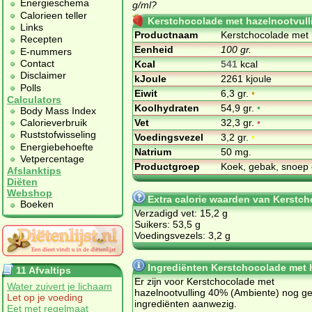
Energieschema
g/ml?
Calorieen teller
Kerstchocolade met hazelnootvull
Links
Productnaam
Kerstchocolade met 
Recepten
Eenheid
100 gr.
E-nummers
Contact
Kcal
541
kcal
Disclaimer
kJoule
2261 kjoule
Polls
Eiwit
6,3 gr.
•
Calculators
Koolhydraten
54,9 gr.
•
Body Mass Index
Vet
32,3 gr.
•
Calorieverbruik
Ruststofwisseling
Voedingsvezel
3,2 gr.
•
Energiebehoefte
Natrium
50 mg.
Vetpercentage
Productgroep
Koek, gebak, snoep 
Afslanktips
Diëten
Webshop
Extra calorie waarden van Kerstc
Boeken
Verzadigd vet: 15,2 g
Suikers: 53,5 g
Voedingsvezels: 3,2 g
Ingrediënten Kerstchocolade met 
11 Afvaltips
Er zijn voor Kerstchocolade met
Water zuivert je lichaam
hazelnootvulling 40% (Ambiente) nog g
Let op je voeding
ingrediënten aanwezig.
Eet met regelmaat