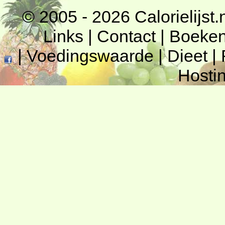
© 2005 - 2026
Calorielijst.
Links
|
Contact
|
Boeke
|
Voedingswaarde
|
Dieet
|
Hosti