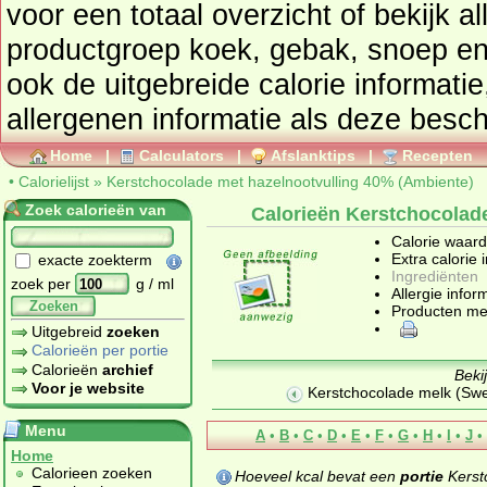
voor een totaal overzicht of bekijk alle producten uit de
productgroep
koek, gebak, snoep en
ook de uitgebreide calorie informatie
allergenen informatie als deze besch
Home
|
Calculators
|
Afslanktips
|
Recepten
•
Calorielijst
»
Kerstchocolade met hazelnootvulling 40% (Ambiente)
Zoek calorieën van
Calorieën Kerstchocolad
Calorie waar
Extra calorie 
exacte zoekterm
Ingrediënten
zoek per
g / ml
Allergie infor
Zoeken
Producten me
Uitgebreid
zoeken
Calorieën per portie
Calorieën
archief
Beki
Voor je website
Kerstchocolade melk (Swe
Menu
A
•
B
•
C
•
D
•
E
•
F
•
G
•
H
•
I
•
J
•
Home
Calorieen zoeken
Hoeveel kcal bevat een
portie
Kerst