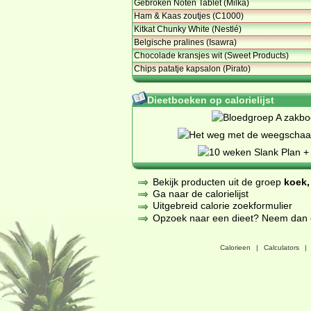
Gebroken Noten Tablet (Milka)
Ham & Kaas zoutjes (C1000)
Kitkat Chunky White (Nestlé)
Belgische pralines (Isawra)
Chocolade kransjes wit (Sweet Products)
Chips patatje kapsalon (Pirato)
Dieetboeken op calorielijst
Bekijk producten uit de groep
koek,
Ga naar de calorielijst
Uitgebreid calorie zoekformulier
Opzoek naar een dieet? Neem dan een
Calorieen
|
Calculators
|