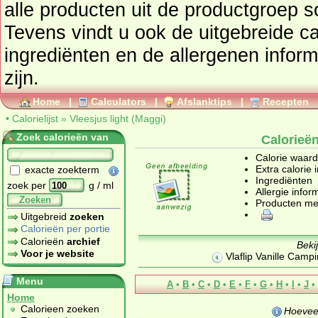
alle producten uit de productgroep
s
Tevens vindt u ook de uitgebreide cal
ingrediënten en de allergenen infor
zijn.
Home
|
Calculators
|
Afslanktips
|
Recepten
•
Calorielijst
»
Vleesjus light (Maggi)
Zoek calorieën van
Calorieën
Calorie waar
Extra calorie 
exacte zoekterm
Ingrediënten
zoek per
g / ml
Allergie infor
Zoeken
Producten me
Uitgebreid
zoeken
Calorieën per portie
Calorieën
archief
Beki
Voor je website
Vlaflip Vanille Campi
Menu
A
•
B
•
C
•
D
•
E
•
F
•
G
•
H
•
I
•
J
•
Home
Calorieen zoeken
Hoevee