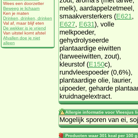
zout, aroma's (met tarwe,
Wees een doorzetter
melk), aardappelzetmeel,
Beweeg je lichaam
Ken je maten
smaakversterkers (
E621
,
Drinken, drinken, drinken
E627
,
E631
), volle
Val af, maar blijf eten
De wekker is je vriend
melkpoeder,
Van uitstel komt afstel
Afvallen doe je niet
gehydrolyseerde
alleen
plantaardige eiwitten
(tarweeiwitten, zout),
kleurstof (
E150
c),
rundvleespoeder (0,6%),
plantaardige olie, laurier,
uipoeder, geharde plantaa
kruidnagelextract.
Allergie informatie voor Vleesjus l
Mogelijk sporen van ei, soj
Producten waar 301 kcal per 100 g.