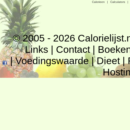
Calorieen
|
Calculators
|
© 2005 - 2026
Calorielijst.
Links
|
Contact
|
Boeke
|
Voedingswaarde
|
Dieet
|
Hosti