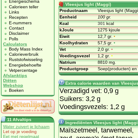
Energieschema
Vleesjus light (Maggi)
Calorieen teller
Productnaam
Vleesjus light (Maggi
Links
Eenheid
100 gr.
Recepten
E-nummers
Kcal
301
kcal
Contact
kJoule
1275 kjoule
Disclaimer
Eiwit
12,7 gr.
•
Polls
Koolhydraten
57,5 gr.
•
Calculators
Body Mass Index
Vet
2,0 gr.
•
Calorieverbruik
Voedingsvezel
1,2 gr.
•
Ruststofwisseling
Natrium
8810 mg.
Energiebehoefte
Productgroep
Soep(producten) en
Vetpercentage
Afslanktips
Diëten
Extra calorie waarden van Vleesjus
Webshop
Verzadigd vet: 0,9 g
Boeken
Suikers: 3,2 g
Voedingsvezels: 1,2 g
11 Afvaltips
Ingrediënten Vleesjus light (Maggi
Water zuivert je lichaam
Maïszetmeel, tarwemeel,
Let op je voeding
Eet met regelmaat