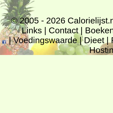
© 2005 - 2026
Calorielijst.
Links
|
Contact
|
Boeke
|
Voedingswaarde
|
Dieet
|
Hosti