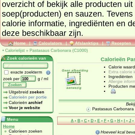
overzicht of bekijk alle producte
soep(producten) en sauzen
. Tevens vindt u ook de uitgebreide
calorie informatie, ingrediënten en d
deze beschikbaar zijn.
Home
|
Calculators
|
Afslanktips
|
Recepten
•
Calorielijst
»
Pastasaus Carbonara (C1000)
Zoek calorieën van
Calorieën Pa
Calorie waar
Extra calorie 
exacte zoekterm
Ingrediënten
zoek per
g / ml
Allergie infor
Zoeken
Producten me
Uitgebreid
zoeken
Calorieën per portie
Calorieën
archief
Beki
Voor je website
Pastasaus Carbonara (B
Menu
A
•
B
•
C
•
D
•
E
•
F
•
G
•
H
•
I
•
J
•
Home
Calorieen zoeken
Hoeveel kcal bev