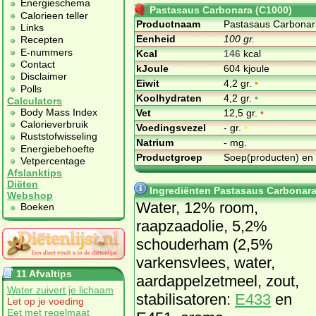
Energieschema
Pastasaus Carbonara (C1000)
Calorieen teller
Productnaam
Pastasaus Carbonar
Links
Eenheid
100 gr.
Recepten
E-nummers
Kcal
146
kcal
Contact
kJoule
604 kjoule
Disclaimer
Eiwit
4,2 gr.
•
Polls
Koolhydraten
4,2 gr.
•
Calculators
Body Mass Index
Vet
12,5 gr.
•
Calorieverbruik
Voedingsvezel
- gr.
•
Ruststofwisseling
Natrium
- mg.
Energiebehoefte
Productgroep
Soep(producten) en
Vetpercentage
Afslanktips
Diëten
Ingrediënten Pastasaus Carbonara
Webshop
Water, 12% room,
Boeken
raapzaadolie, 5,2%
schouderham (2,5%
varkensvlees, water,
11 Afvaltips
aardappelzetmeel, zout,
Water zuivert je lichaam
stabilisatoren:
E433
en
Let op je voeding
Eet met regelmaat