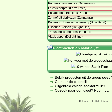
Pommes parisiennes (Oerlemans)
Frites letterpret (Farm Frites)
Philadelphia Bieslook (Kraft)
Zonnefruit abrikozen (Zonnatura)
Kookroom Finesse Lactosevrij (Blue Band)
IJscoupe, kersen (Delight Line)
Thousand island dressing (Lidl)
Vlaai, appel (Delight line)
Dieetboeken op calorielijst
Bekijk producten uit de groep
soep(
Ga naar de calorielijst
Uitgebreid calorie zoekformulier
Opzoek naar een dieet? Neem dan een
Calorieen
|
Calculators
|