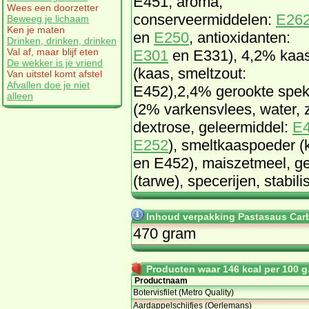
E451, aroma,
Wees een doorzetter
conserveermiddelen:
E26
Beweeg je lichaam
Ken je maten
en
E250
, antioxidanten:
Drinken, drinken, drinken
Val af, maar blijf eten
E301
en E331), 4,2% kaa
De wekker is je vriend
(kaas, smeltzout:
Van uitstel komt afstel
Afvallen doe je niet
E452),2,4% gerookte spe
alleen
(2% varkensvlees, water, z
dextrose, geleermiddel:
E
E252
), smeltkaaspoeder (
en E452), maiszetmeel, g
(tarwe), specerijen, stabil
Inhoud verpakking Pastasaus Car
470 gram
Producten waar 146 kcal per 100 g.
Productnaam
Botervisfilet (Metro Quality)
Aardappelschijfjes (Oerlemans)