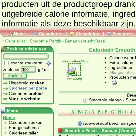
producten uit de productgroep
drank
uitgebreide calorie informatie, ingre
informatie als deze beschikbaar zijn.
Home
|
Calculators
|
Afslanktips
|
Recepten
•
Calorielijst
»
Smoothie Perzik - Banaan (VruchtOase)
Zoek calorieën van
Calorieën Smoothi
Calorie waar
Extra calorie 
exacte zoekterm
Ingrediënten
zoek per
g / ml
Allergie infor
Zoeken
Producten me
Uitgebreid
zoeken
Calorieën per portie
Calorieën
archief
Beki
Voor je website
Smoothie Mango - Sinaa
Menu
A
•
B
•
C
•
D
•
E
•
F
•
G
•
H
•
I
•
J
•
Home
Calorieen zoeken
Hoeveel kcal bevat een
por
Energieschema
Smoothie Perzik - Banaan (Vrucht
Calorieen teller