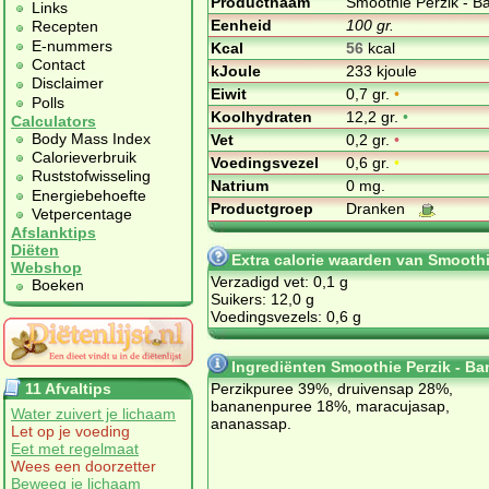
Productnaam
Smoothie Perzik - B
Links
Eenheid
100 gr.
Recepten
E-nummers
Kcal
56
kcal
Contact
kJoule
233 kjoule
Disclaimer
Eiwit
0,7 gr.
•
Polls
Koolhydraten
12,2 gr.
•
Calculators
Body Mass Index
Vet
0,2 gr.
•
Calorieverbruik
Voedingsvezel
0,6 gr.
•
Ruststofwisseling
Natrium
0 mg.
Energiebehoefte
Productgroep
Dranken
Vetpercentage
Afslanktips
Diëten
Extra calorie waarden van Smoothi
Webshop
Verzadigd vet: 0,1 g
Boeken
Suikers: 12,0 g
Voedingsvezels: 0,6 g
Ingrediënten Smoothie Perzik - B
11 Afvaltips
Perzikpuree 39%, druivensap 28%,
bananenpuree 18%, maracujasap,
Water zuivert je lichaam
ananassap.
Let op je voeding
Eet met regelmaat
Wees een doorzetter
Beweeg je lichaam