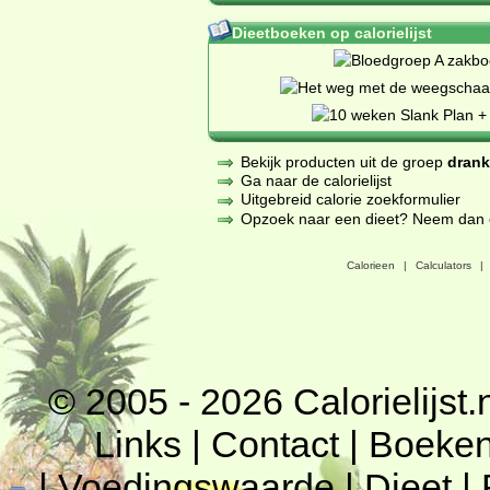
Dieetboeken op calorielijst
Bekijk producten uit de groep
dran
Ga naar de calorielijst
Uitgebreid calorie zoekformulier
Opzoek naar een dieet? Neem dan een
Calorieen
|
Calculators
|
© 2005 - 2026
Calorielijst.
Links
|
Contact
|
Boeke
|
Voedingswaarde
|
Dieet
|