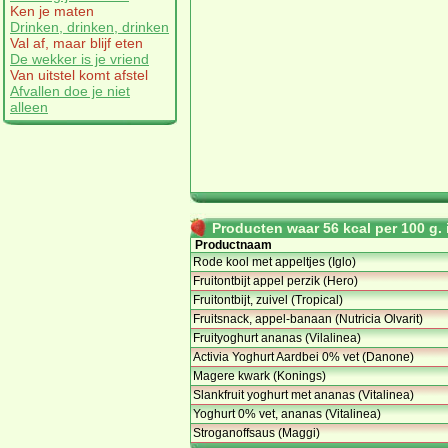
Ken je maten
Drinken, drinken, drinken
Val af, maar blijf eten
De wekker is je vriend
Van uitstel komt afstel
Afvallen doe je niet
alleen
Producten waar 56 kcal per 100 g. i
Productnaam
Rode kool met appeltjes (Iglo)
Fruitontbijt appel perzik (Hero)
Fruitontbijt, zuivel (Tropical)
Fruitsnack, appel-banaan (Nutricia Olvarit)
Fruityoghurt ananas (Vilalinea)
Activia Yoghurt Aardbei 0% vet (Danone)
Magere kwark (Konings)
Slankfruit yoghurt met ananas (Vitalinea)
Yoghurt 0% vet, ananas (Vitalinea)
Stroganoffsaus (Maggi)