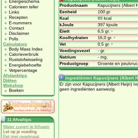
Energieschema
Productnaam
Kapucijners (Albert H
Calorieen teller
Eenheid
100 gr.
Links
Recepten
Kcal
95
kcal
E-nummers
kJoule
397 kjoule
Contact
Eiwit
6,5 gr.
•
Disclaimer
Koolhydraten
16,0 gr.
•
Polls
Vet
0,5 gr.
•
Calculators
Body Mass Index
Voedingsvezel
- gr.
•
Calorieverbruik
Natrium
- mg.
Ruststofwisseling
Productgroep
Groente en peulvru
Energiebehoefte
Vetpercentage
Afslanktips
Ingrediënten Kapucijners (Albert H
Diëten
Er zijn voor Kapucijners (Albert Heijn) n
Webshop
geen ingrediënten aanwezig.
Boeken
11 Afvaltips
Water zuivert je lichaam
Let op je voeding
Eet met regelmaat