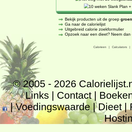
Bekijk producten uit de groep
groen
Ga naar de calorielijst
Uitgebreid calorie zoekformulier
Opzoek naar een dieet? Neem dan een
Calorieen
|
Calculators
|
© 2005 - 2026
Calorielijst.
Links
|
Contact
|
Boeke
|
Voedingswaarde
|
Dieet
|
Hosti