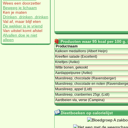
Wees een doorzetter
Beweeg je lichaam
Ken je maten
Drinken, drinken, drinken
Val af, maar blijf eten
De wekker is je vriend
Van uitstel komt afstel
Afvallen doe je niet
alleen
Producten waar 95 kcal per 100 g. i
Productnaam
Kalkoen medaillons (Albert Heijn)
Kreeften salade (Excellent)
Krieltjes (Aviko)
Witte bonen, gekookt
Aardappelpuree (Aviko)
Mueslireep, chocolade (Ravensberger)
Mueslireep, chocolade en noten (Ravensberg
Mueslireep, appel (Lidl)
Mueslireep, cranberries 25gr, (Lidl)
Aardbeien vla, verse (Campina)
Dieetboeken op calorielijst