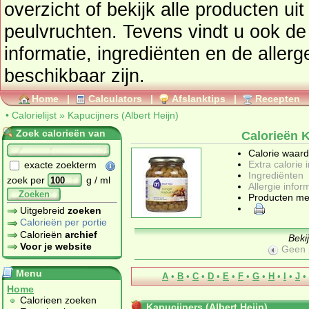
overzicht of bekijk alle producten u
peulvruchten
. Tevens vindt u ook de uitgebreide calorie
informatie, ingrediënten en de allergenen informatie 
beschikbaar zijn.
Home
|
Calculators
|
Afslanktips
|
Recepten
•
Calorielijst
»
Kapucijners (Albert Heijn)
Zoek calorieën van
Calorieën K
Calorie waar
Extra calorie 
exacte zoekterm
Ingrediënten
zoek per
g / ml
Allergie infor
Zoeken
Producten me
Uitgebreid
zoeken
Calorieën per portie
Calorieën
archief
Beki
Voor je website
Geen 
Menu
A
•
B
•
C
•
D
•
E
•
F
•
G
•
H
•
I
•
J
•
Home
Calorieen zoeken
Kapucijners (Albert Heijn)