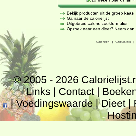
Bekijk producten uit de groep
kaas
Ga naar de calorielijst
Uitgebreid calorie zoekformulier
Opzoek naar een dieet? Neem dan een
Calorieen
|
Calculators
|
© 2005 - 2026
Calorielijst.
Links
|
Contact
|
Boeke
|
Voedingswaarde
|
Dieet
|
Hosti