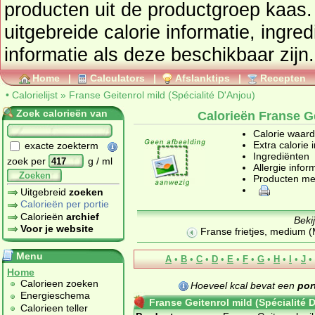
producten uit de productgroep
kaas
. Tevens vindt u 
uitgebreide calorie informatie, ingre
informatie als deze beschikbaar zijn.
Home
|
Calculators
|
Afslanktips
|
Recepten
•
Calorielijst
»
Franse Geitenrol mild (Spécialité D'Anjou)
Zoek calorieën van
Calorieën Franse Ge
Calorie waar
Extra calorie 
exacte zoekterm
Ingrediënten
zoek per
g / ml
Allergie infor
Zoeken
Producten me
Uitgebreid
zoeken
Calorieën per portie
Calorieën
archief
Beki
Voor je website
Franse frietjes, medium 
Menu
A
•
B
•
C
•
D
•
E
•
F
•
G
•
H
•
I
•
J
•
Home
Calorieen zoeken
Hoeveel kcal bevat een
por
Energieschema
Franse Geitenrol mild (Spécialité 
Calorieen teller