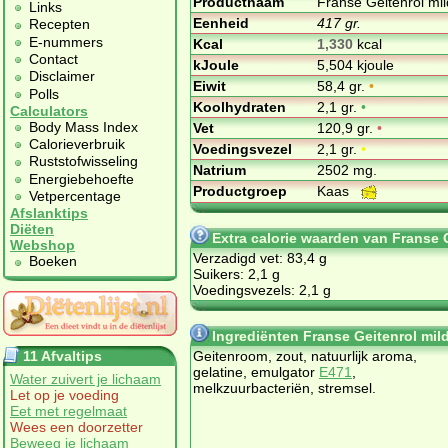
Productnaam
Franse Geitenrol mil
Links
Eenheid
417 gr.
Recepten
E-nummers
Kcal
1,330
kcal
Contact
kJoule
5,504 kjoule
Disclaimer
Eiwit
58,4 gr.
•
Polls
Koolhydraten
2,1 gr.
•
Calculators
Body Mass Index
Vet
120,9 gr.
•
Calorieverbruik
Voedingsvezel
2,1 gr.
•
Ruststofwisseling
Natrium
2502 mg.
Energiebehoefte
Productgroep
Kaas
Vetpercentage
Afslanktips
Diëten
Extra calorie waarden van Franse G
Webshop
Verzadigd vet: 83,4 g
Boeken
Suikers: 2,1 g
Voedingsvezels: 2,1 g
Ingrediënten Franse Geitenrol mild
11 Afvaltips
Geitenroom, zout, natuurlijk aroma,
gelatine, emulgator
E471
,
Water zuivert je lichaam
melkzuurbacteriën, stremsel.
Let op je voeding
Eet met regelmaat
Wees een doorzetter
Beweeg je lichaam