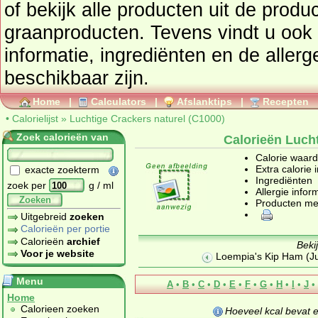
of bekijk alle producten uit de prod
graanproducten
. Tevens vindt u ook de uitgebreide calorie
informatie, ingrediënten en de aller
beschikbaar zijn.
Home
|
Calculators
|
Afslanktips
|
Recepten
•
Calorielijst
»
Luchtige Crackers naturel (C1000)
Zoek calorieën van
Calorieën Lucht
Calorie waar
Extra calorie 
exacte zoekterm
Ingrediënten
zoek per
g / ml
Allergie infor
Zoeken
Producten me
Uitgebreid
zoeken
Calorieën per portie
Calorieën
archief
Beki
Voor je website
Loempia's Kip Ham (J
Menu
A
•
B
•
C
•
D
•
E
•
F
•
G
•
H
•
I
•
J
•
Home
Calorieen zoeken
Hoeveel kcal bevat