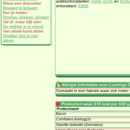
antiklontmiddellen:
E500
,
E535
en
E536
Wees een doorzetter
antioxidant:
E300
.
Beweeg je lichaam
Ken je maten
Drinken, drinken, drinken
Val af, maar blijf eten
De wekker is je vriend
Van uitstel komt afstel
Afvallen doe je niet
alleen
Allergie informatie voor Luchtige 
Gemaakt in een fabriek waar ook noten
Producten waar 378 kcal per 100 g.
Productnaam
Bacon
Cornflakes (Kellogg's)
Gepofte rijstwafel (Zonnatura)