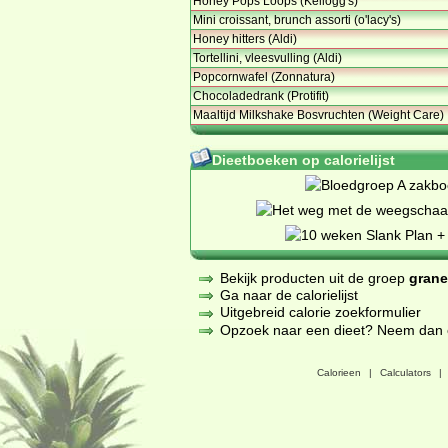
Honey Pops Loops (Kellogg's)
Mini croissant, brunch assorti (o'lacy's)
Honey hitters (Aldi)
Tortellini, vleesvulling (Aldi)
Popcornwafel (Zonnatura)
Chocoladedrank (Protifit)
Maaltijd Milkshake Bosvruchten (Weight Care)
Dieetboeken op calorielijst
Bekijk producten uit de groep
grane
Ga naar de calorielijst
Uitgebreid calorie zoekformulier
Opzoek naar een dieet? Neem dan een
Calorieen
|
Calculators
|