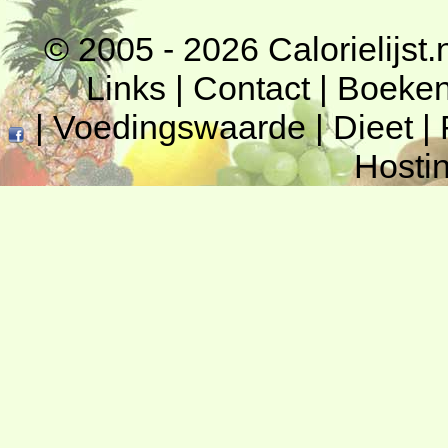
© 2005 - 2026
Calorielijst.
Links
|
Contact
|
Boeke
|
Voedingswaarde
|
Dieet
|
Hosti