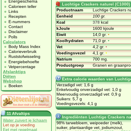
Energieschema
Luchtige Crackers naturel (C1000)
Calorieen teller
Productnaam
Luchtige Crackers n
Links
Eenheid
100 gr.
Recepten
E-nummers
Kcal
378
kcal
Contact
kJoule
1600 kjoule
Disclaimer
Eiwit
14,0 gr.
•
Polls
Koolhydraten
71,0 gr.
•
Calculators
Body Mass Index
Vet
4,2 gr.
•
Calorieverbruik
Voedingsvezel
4,1 gr.
•
Ruststofwisseling
Natrium
700 mg.
Energiebehoefte
Productgroep
Granen en graanpr
Vetpercentage
Afslanktips
Diëten
Extra calorie waarden van Luchtig
Webshop
Verzadigd vet: 1,6 g
Boeken
Enkelvoudig onverzadigd vet: 1,0 g
Meervoudig onverzadigd vet: 0,9 g
Suikers: 5,7 g
Voedingsvezels: 4,1 g
11 Afvaltips
Ingrediënten Luchtige Crackers na
Water zuivert je lichaam
98% tarwebloem, weipoeder (melk),
Let op je voeding
suiker, plantaardige vet, jodiumzout,
Eet met regelmaat