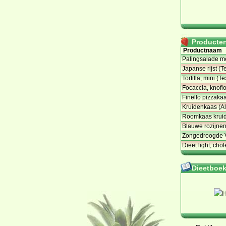
Producten 
Productnaam
Palingsalade me
Japanse rijst (Te
Tortilla, mini (T
Focaccia, knoflo
Finello pizzakaa
Kruidenkaas (Al
Roomkaas kruide
Blauwe rozijne
Zongedroogde Vi
Dieet light, cho
Dieetboeke