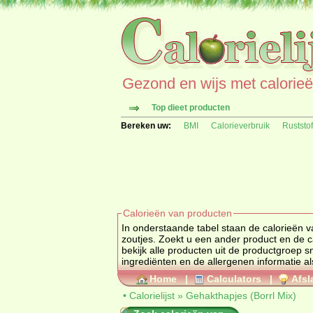
Gezond en wijs met calorieën 
Top dieet producten
Bereken uw:
BMI
Calorieverbruik
Ruststo
Calorieën van producten
In onderstaande tabel staan de calorieën v
zoutjes. Zoekt u een ander product e
bekijk alle producten uit de productgroep
s
ingrediënten en de allergenen informatie al
Home
|
Calculators
|
Afsl
•
Calorielijst
»
Gehakthapjes (Borrl Mix)