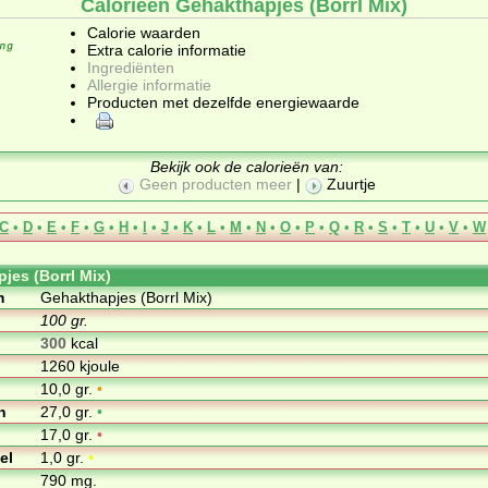
Calorieën Gehakthapjes (Borrl Mix)
Calorie waarden
Extra calorie informatie
Ingrediënten
Allergie informatie
Producten met dezelfde energiewaarde
Bekijk ook de calorieën van:
Geen producten meer
|
Zuurtje
C
•
D
•
E
•
F
•
G
•
H
•
I
•
J
•
K
•
L
•
M
•
N
•
O
•
P
•
Q
•
R
•
S
•
T
•
U
•
V
•
W
jes (Borrl Mix)
m
Gehakthapjes (Borrl Mix)
100 gr.
300
kcal
1260 kjoule
10,0 gr.
•
n
27,0 gr.
•
17,0 gr.
•
el
1,0 gr.
•
790 mg.