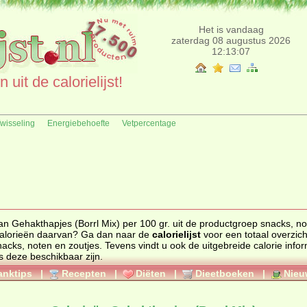
Het is vandaag
zaterdag 08 augustus 2026
12:13:07
uit de calorielijst!
fwisseling
Energiebehoefte
Vetpercentage
an Gehakthapjes (Borrl Mix) per 100 gr. uit de productgroep snacks, n
n de calorieën daarvan? Ga dan naar de
calorielijst
voor een totaal overzicht 
nacks, noten en zoutjes
. Tevens vindt u ook de uitgebreide calorie informatie,
s deze beschikbaar zijn.
anktips
|
Recepten
|
Diëten
|
Dieetboeken
|
Nieu