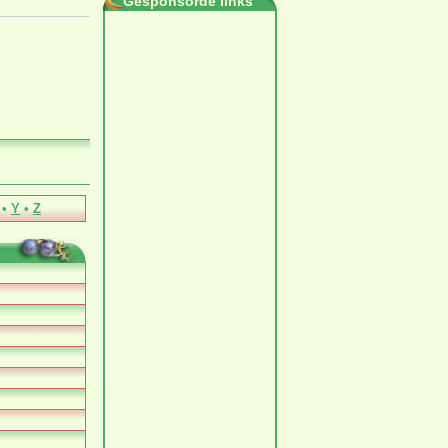
Gesponsorde links
•
Y
•
Z