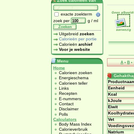
Zoek calorieën van
exacte zoekterm
zoek per
g / ml
Zoeken
Uitgebreid
zoeken
Calorieën per portie
Calorieën
archief
Voor je website
Menu
A
•
B
•
Home
Calorieen zoeken
Gehakthap
Energieschema
Productnaa
Calorieen teller
Eenheid
Links
Recepten
Kcal
E-nummers
kJoule
Contact
Eiwit
Disclaimer
Koolhydrate
Polls
Vet
Calculators
Body Mass Index
Voedingsvez
Calorieverbruik
Natrium