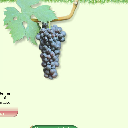
oten en
of
ws