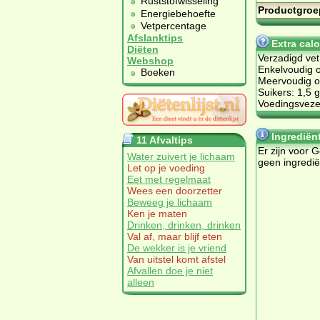
Ruststofwisseling
Productgroe
Energiebehoefte
Vetpercentage
Afslanktips
Extra cal
Diëten
Verzadigd vet
Webshop
Enkelvoudig o
Boeken
Meervoudig on
Suikers: 1,5 g
Voedingsvezel
Ingrediën
11 Afvaltips
Er zijn voor 
Water zuivert je lichaam
geen ingredi
Let op je voeding
Eet met regelmaat
Wees een doorzetter
Beweeg je lichaam
Ken je maten
Drinken, drinken, drinken
Val af, maar blijf eten
De wekker is je vriend
Van uitstel komt afstel
Afvallen doe je niet
alleen