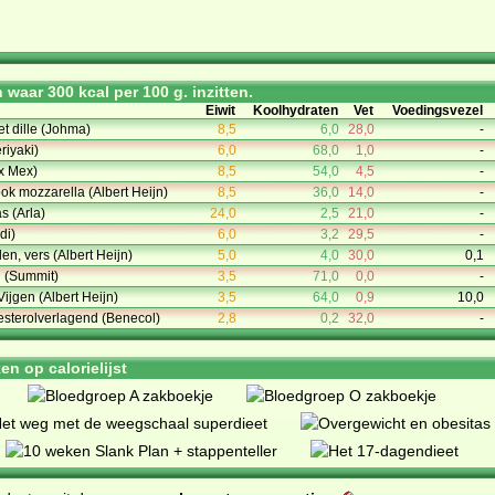
waar 300 kcal per 100 g. inzitten.
Eiwit
Koolhydraten
Vet
Voedingsvezel
t dille (Johma)
8,5
6,0
28,0
-
riyaki)
6,0
68,0
1,0
-
ex Mex)
8,5
54,0
4,5
-
ok mozzarella (Albert Heijn)
8,5
36,0
14,0
-
s (Arla)
24,0
2,5
21,0
-
di)
6,0
3,2
29,5
-
n, vers (Albert Heijn)
5,0
4,0
30,0
0,1
n (Summit)
3,5
71,0
0,0
-
jgen (Albert Heijn)
3,5
64,0
0,9
10,0
lesterolverlagend (Benecol)
2,8
0,2
32,0
-
n op calorielijst