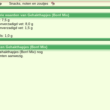
p
Snacks, noten en zoutjes
orie waarden van Gehakthapjes (Borrl Mix)
: 7,5 g
nverzadigd vet: 8,0 g
verzadigd vet: 1,5 g
s: 1,0 g
ten Gehakthapjes (Borrl Mix)
Gehakthapjes (Borrl Mix) nog
ënten aanwezig.