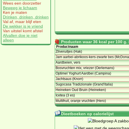
Wees een doorzetter
Beweeg je lichaam
Ken je maten
Drinken, drinken, drinken
Val af, maar blijf eten
De wekker is je vriend
Van uitstel komt afstel
Afvallen doe je niet
alleen
Producten waar 36 kcal per 100 g. i
Productnaam
Zilveruitjes (Hak)
Jam aarbei-abrikoos-kers-zwarte bes (McDona
Aardbeien, vers
Bosvruchten mix, vriezer (Oerlemans)
Optimel Yoghurt Aardbei (Campina)
Jachtsaus (Knorr)
Sugocasa Tradizionale (Grand'italia)
Heineken Oud Bruin (Heineken)
Icetea (3 es)
Multifruit, oranje vruchten (Hero)
Dieetboeken op calorielijst