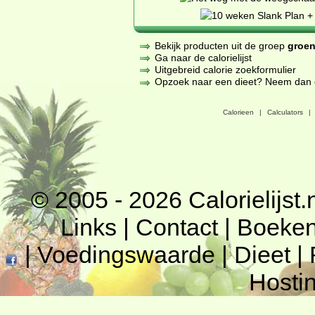
Bekijk producten uit de groep
groen
Ga naar de calorielijst
Uitgebreid calorie zoekformulier
Opzoek naar een dieet? Neem dan een
Calorieen
|
Calculators
|
© 2005 - 2026
Calorielijst.
Links
|
Contact
|
Boeke
|
Voedingswaarde
|
Dieet
|
Hosti