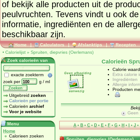
of bekijk alle producten uit de prod
peulvruchten
. Tevens vindt u ook de uitgebreide calorie
informatie, ingrediënten en de allergenen informatie 
beschikbaar zijn.
Home
|
Calculators
|
Afslanktips
|
Recepten
•
Calorielijst
»
Spruiten, diepvries (Oerlemans)
Zoek calorieën van
Calorieën Spru
Calorie waar
Extra calorie 
exacte zoekterm
Ingrediënten
zoek per
g / ml
Allergie infor
Zoeken
Producten me
Uitgebreid
zoeken
Calorieën per portie
Calorieën
archief
Beki
Voor je website
Geen 
Menu
A
•
B
•
C
•
D
•
E
•
F
•
G
•
H
•
I
•
J
•
Home
Calorieen zoeken
Spruiten, diepvries (Oerlemans)