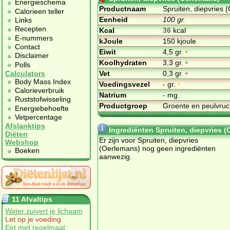
Energieschema
Productnaam
Spruiten, diepvries 
Calorieen teller
Eenheid
100 gr.
Links
Recepten
Kcal
36
kcal
E-nummers
kJoule
150 kjoule
Contact
Eiwit
4,5 gr.
•
Disclaimer
Koolhydraten
3,3 gr.
•
Polls
Vet
0,3 gr.
•
Calculators
Body Mass Index
Voedingsvezel
- gr.
•
Calorieverbruik
Natrium
- mg.
Ruststofwisseling
Productgroep
Groente en peulvru
Energiebehoefte
Vetpercentage
Afslanktips
Ingrediënten Spruiten, diepvries 
Diëten
Er zijn voor Spruiten, diepvries
Webshop
(Oerlemans) nog geen ingrediënten
Boeken
aanwezig.
11 Afvaltips
Water zuivert je lichaam
Let op je voeding
Eet met regelmaat