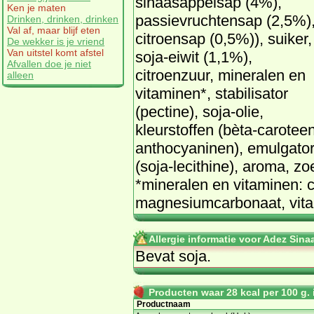
sinaasappelsap (4%),
Ken je maten
passievruchtensap (2,5%)
Drinken, drinken, drinken
Val af, maar blijf eten
citroensap (0,5%)), suiker,
De wekker is je vriend
Van uitstel komt afstel
soja-eiwit (1,1%),
Afvallen doe je niet
citroenzuur, mineralen en
alleen
vitaminen*, stabilisator
(pectine), soja-olie,
kleurstoffen (bèta-caroteen
anthocyaninen), emulgato
(soja-lecithine), aroma, z
*mineralen en vitaminen: 
magnesiumcarbonaat, vita
Allergie informatie voor Adez Sin
Bevat soja.
Producten waar 28 kcal per 100 g. i
Productnaam