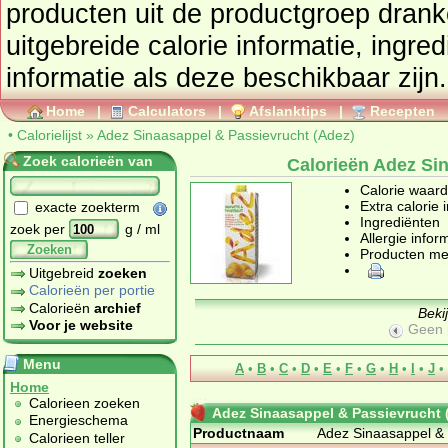
producten uit de productgroep
drank
uitgebreide calorie informatie, ingre
informatie als deze beschikbaar zijn.
Home
|
Calculators
|
Afslanktips
|
Recepten
•
Calorielijst
»
Adez Sinaasappel & Passievrucht (Adez)
Zoek calorieën van
Calorieën Adez Si
Calorie waar
Extra calorie 
exacte zoekterm
Ingrediënten
zoek per
g / ml
Allergie infor
Zoeken
Producten me
Uitgebreid
zoeken
Calorieën per portie
Calorieën
archief
Beki
Voor je website
Geen 
Menu
A
•
B
•
C
•
D
•
E
•
F
•
G
•
H
•
I
•
J
•
Home
Calorieen zoeken
Adez Sinaasappel & Passievrucht 
Energieschema
Productnaam
Adez Sinaasappel & 
Calorieen teller