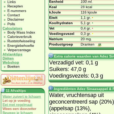
Eenheid
100 ml.
Links
Recepten
Kcal
28
kcal
E-nummers
kJoule
116 kjoule
Contact
Eiwit
1,1 gr.
•
Disclaimer
Koolhydraten
5,1 gr.
•
Polls
Vet
0,4 gr.
•
Calculators
Body Mass Index
Voedingsvezel
0,3 gr.
•
Calorieverbruik
Natrium
20 mg.
Ruststofwisseling
Productgroep
Dranken
Energiebehoefte
Vetpercentage
Afslanktips
Extra calorie waarden van Adez Si
Diëten
Verzadigd vet: 0,1 g
Webshop
Boeken
Suikers: 47,0 g
Voedingsvezels: 0,3 g
Ingrediënten Adez Sinaasappel & 
11 Afvaltips
Water, vruchtensap uit
Water zuivert je lichaam
geconcentreerd sap (20%)
Let op je voeding
Eet met regelmaat
(appelsap (13%),
Wees een doorzetter
Beweeg je lichaam