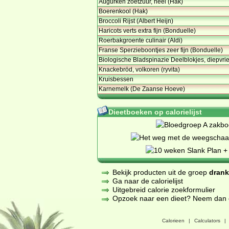
Augurken zoetzuur, heel (Hak)
Boerenkool (Hak)
Broccoli Rijst (Albert Heijn)
Haricots verts extra fijn (Bonduelle)
Roerbakgroente culinair (Aldi)
Franse Sperzieboontjes zeer fijn (Bonduelle)
Biologische Bladspinazie Deelblokjes, diepvri
Knackebröd, volkoren (ryvita)
Kruisbessen
Karnemelk (De Zaanse Hoeve)
Dieetboeken op calorielijst
Bekijk producten uit de groep
dran
Ga naar de calorielijst
Uitgebreid calorie zoekformulier
Opzoek naar een dieet? Neem dan een
Calorieen
|
Calculators
|