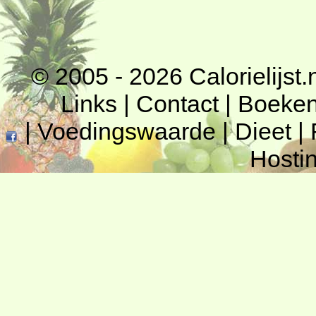
© 2005 - 2026
Calorielijst.
Links
|
Contact
|
Boeke
|
Voedingswaarde
|
Dieet
|
Hosti