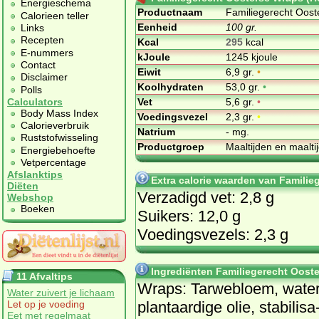
Energieschema
Productnaam
Familiegerecht Oost
Calorieen teller
Eenheid
100 gr.
Links
Recepten
Kcal
295
kcal
E-nummers
kJoule
1245 kjoule
Contact
Eiwit
6,9 gr.
•
Disclaimer
Koolhydraten
53,0 gr.
•
Polls
Vet
5,6 gr.
•
Calculators
Body Mass Index
Voedingsvezel
2,3 gr.
•
Calorieverbruik
Natrium
- mg.
Ruststofwisseling
Productgroep
Maaltijden en maalt
Energiebehoefte
Vetpercentage
Afslanktips
Extra calorie waarden van Familie
Diëten
Verzadigd vet: 2,8 g
Webshop
Boeken
Suikers: 12,0 g
Voedingsvezels: 2,3 g
Ingrediënten Familiegerecht Oost
11 Afvaltips
Wraps: Tar­we­bloem, wa­ter
Water zuivert je lichaam
plant­aar­di­ge olie, sta­bi­li­sa
Let op je voeding
Eet met regelmaat