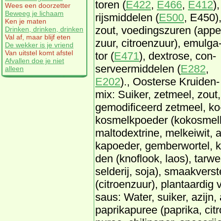
to­ren (
E422
,
E466
,
E412
),
Wees een doorzetter
Beweeg je lichaam
rijs­mid­de­len (
E500
, E450)
Ken je maten
zout, voe­dings­zu­ren (ap­pe
Drinken, drinken, drinken
Val af, maar blijf eten
zuur, ci­troen­zuur), emul­ga
De wekker is je vriend
Van uitstel komt afstel
tor (
E471
), dex­tro­se, con­
Afvallen doe je niet
ser­veer­mid­de­len (
E282
,
alleen
E202
)., Oos­ter­se Krui­den­
mix: Sui­ker, zet­meel, zout,
ge­mo­di­fi­ceerd zet­meel, ko
kos­melk­poe­der (ko­kos­mel
mal­todex­tri­ne, melk­ei­wit, 
ka­poe­der, gem­ber­wor­tel, k
den (knof­look, la­os), tar­w
sel­de­rij, so­ja), smaak­ver­st
(ci­troen­zuur), plant­aar­dig 
saus: Wa­ter, sui­ker, azijn, 
pa­pri­ka­pu­ree (pa­pri­ka, ci­