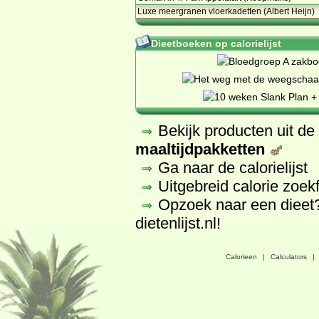
Luxe meergranen vloerkadetten (Albert Heijn)
Dieetboeken op calorielijst
Bekijk producten uit d
maaltijdpakketten
Ga naar de calorielijst
Uitgebreid calorie zoek
Opzoek naar een dieet
dietenlijst.nl
!
Calorieen
|
Calculators
|