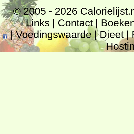
© 2005 - 2026
Calorielijst.
Links
|
Contact
|
Boeke
|
Voedingswaarde
|
Dieet
|
Hosti