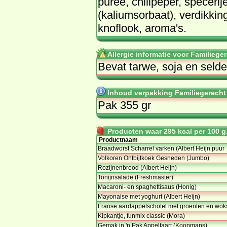
pu­ree, chi­li­pe­per, spe­ce­ri
(ka­li­um­s­or­baat), ver­dik­
knof­look, aro­ma's.
Allergie informatie voor Familieg
Bevat tarwe, soja en selder
Inhoud verpakking Familiegerecht
Pak 355 gr
Producten waar 295 kcal per 100 g.
Productnaam
Braadworst Scharrel varken (Albert Heijn puur
Volkoren Ontbijtkoek Gesneden (Jumbo)
Rozijnenbrood (Albert Heijn)
Tonijnsalade (Freshmaster)
Macaroni- en spaghettisaus (Honig)
Mayonaise met yoghurt (Albert Heijn)
Franse aardappelschotel met groenten en wo
Kipkantje, funmix classic (Mora)
Gemak in 'n Pak Appeltaart (Koopmans)