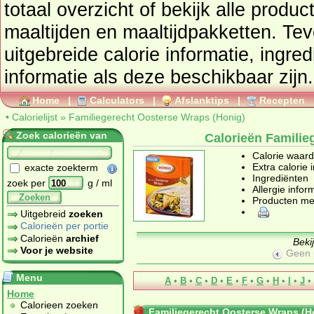
totaal overzicht of bekijk al
maaltijden en maaltijdpakketten
. Tevens vindt u ook de
uitgebreide calorie informatie, ingre
informatie als deze beschikbaar zijn.
Home
|
Calculators
|
Afslanktips
|
Recepten
•
Calorielijst
»
Familiegerecht Oosterse Wraps (Honig)
Zoek calorieën van
Calorieën Familie
Calorie waar
Extra calorie 
exacte zoekterm
Ingrediënten
zoek per
g / ml
Allergie infor
Zoeken
Producten me
Uitgebreid
zoeken
Calorieën per portie
Calorieën
archief
Beki
Voor je website
Geen 
Menu
A
•
B
•
C
•
D
•
E
•
F
•
G
•
H
•
I
•
J
•
Home
Calorieen zoeken
Familiegerecht Oosterse Wraps (H