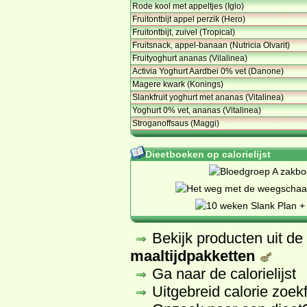
Rode kool met appeltjes (Iglo)
Fruitontbijt appel perzik (Hero)
Fruitontbijt, zuivel (Tropical)
Fruitsnack, appel-banaan (Nutricia Olvarit)
Fruityoghurt ananas (Vilalinea)
Activia Yoghurt Aardbei 0% vet (Danone)
Magere kwark (Konings)
Slankfruit yoghurt met ananas (Vitalinea)
Yoghurt 0% vet, ananas (Vitalinea)
Stroganoffsaus (Maggi)
Dieetboeken op calorielijst
Bekijk producten uit d
maaltijdpakketten
Ga naar de calorielijst
Uitgebreid calorie zoek