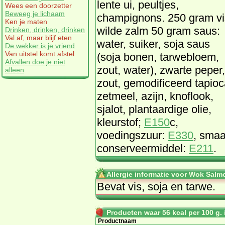
lente ui, peultjes,
Wees een doorzetter
Beweeg je lichaam
champignons. 250 gram vi
Ken je maten
wilde zalm 50 gram saus:
Drinken, drinken, drinken
Val af, maar blijf eten
water, suiker, soja saus
De wekker is je vriend
Van uitstel komt afstel
(soja bonen, tarwebloem,
Afvallen doe je niet
zout, water), zwarte peper,
alleen
zout, gemodificeerd tapio
zetmeel, azijn, knoflook,
sjalot, plantaardige olie,
kleurstof;
E150
c,
voedingszuur:
E330
, smaa
conserveermiddel:
E211
.
Allergie informatie voor Wok Salm
Bevat vis, soja en tarwe.
Producten waar 56 kcal per 100 g. i
Productnaam