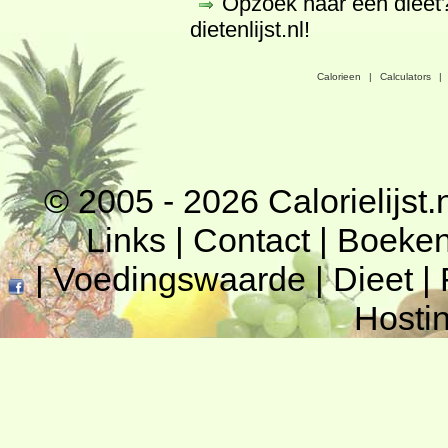
Opzoek naar een dieet
dietenlijst.nl
!
Calorieen
|
Calculators
|
© 2005 - 2026
Calorielijst.
Links
|
Contact
|
Boeke
|
Voedingswaarde
|
Dieet
|
Hosti