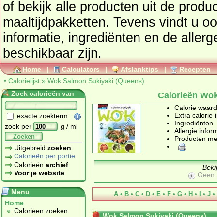
of bekijk alle producten uit de prod
maaltijdpakketten
. Tevens vindt u ook de uitgebreide calorie
informatie, ingrediënten en de aller
beschikbaar zijn.
Home
|
Calculators
|
Afslanktips
|
Recepten
•
Calorielijst
»
Wok Salmon Sukiyaki (Queens)
Zoek calorieën van
Calorieën Wok
Calorie waar
Extra calorie 
exacte zoekterm
Ingrediënten
zoek per
g / ml
Allergie infor
Zoeken
Producten me
Uitgebreid
zoeken
Calorieën per portie
Calorieën
archief
Beki
Voor je website
Geen 
Menu
A
•
B
•
C
•
D
•
E
•
F
•
G
•
H
•
I
•
J
•
Home
Calorieen zoeken
Wok Salmon Sukiyaki (Queens)