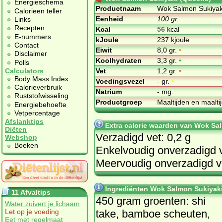
Energieschema
Productnaam
Wok Salmon Sukiyak
Calorieen teller
Eenheid
100 gr.
Links
Recepten
Kcal
56
kcal
E-nummers
kJoule
237 kjoule
Contact
Eiwit
8,0 gr.
•
Disclaimer
Koolhydraten
3,3 gr.
•
Polls
Vet
1,2 gr.
•
Calculators
Body Mass Index
Voedingsvezel
- gr.
•
Calorieverbruik
Natrium
- mg.
Ruststofwisseling
Productgroep
Maaltijden en maalt
Energiebehoefte
Vetpercentage
Afslanktips
Extra calorie waarden van Wok Sa
Diëten
Verzadigd vet: 0,2 g
Webshop
Boeken
Enkelvoudig onverzadigd v
Meervoudig onverzadigd ve
Ingrediënten Wok Salmon Sukiyak
11 Afvaltips
450 gram groenten: shi
Water zuivert je lichaam
take, bamboe scheuten,
Let op je voeding
Eet met regelmaat