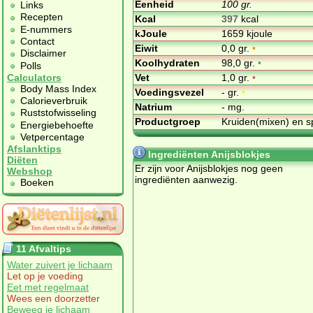
Eenheid
100 gr.
Links
Recepten
Kcal
397
kcal
E-nummers
kJoule
1659 kjoule
Contact
Eiwit
0,0 gr.
•
Disclaimer
Koolhydraten
98,0 gr.
•
Polls
Vet
1,0 gr.
•
Calculators
Body Mass Index
Voedingsvezel
- gr.
•
Calorieverbruik
Natrium
- mg.
Ruststofwisseling
Productgroep
Kruiden(mixen) en s
Energiebehoefte
Vetpercentage
Afslanktips
Ingrediënten Anijsblokjes
Diëten
Er zijn voor Anijsblokjes nog geen
Webshop
ingrediënten aanwezig.
Boeken
11 Afvaltips
Water zuivert je lichaam
Let op je voeding
Eet met regelmaat
Wees een doorzetter
Beweeg je lichaam