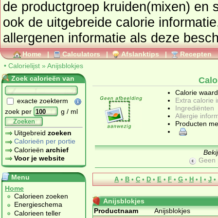
de productgroep
kruiden(mixen) en 
ook de uitgebreide calorie informatie
allergenen informatie als deze besch
Home
|
Calculators
|
Afslanktips
|
Recepten
•
Calorielijst
»
Anijsblokjes
Zoek calorieën van
Calo
Calorie waar
Extra calorie 
exacte zoekterm
Ingrediënten
zoek per
g / ml
Allergie infor
Zoeken
Producten me
Uitgebreid
zoeken
Calorieën per portie
Calorieën
archief
Beki
Voor je website
Geen 
Menu
A
•
B
•
C
•
D
•
E
•
F
•
G
•
H
•
I
•
J
•
Home
Calorieen zoeken
Anijsblokjes
Energieschema
Productnaam
Anijsblokjes
Calorieen teller