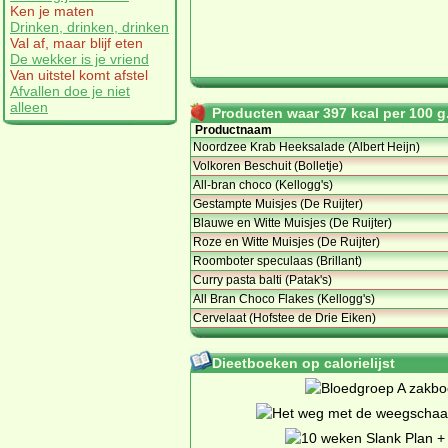
Ken je maten
Drinken, drinken, drinken
Val af, maar blijf eten
De wekker is je vriend
Van uitstel komt afstel
Afvallen doe je niet
alleen
Producten waar 397 kcal per 100 g.
Productnaam
Noordzee Krab Heeksalade (Albert Heijn)
Volkoren Beschuit (Bolletje)
All-bran choco (Kellogg's)
Gestampte Muisjes (De Ruijter)
Blauwe en Witte Muisjes (De Ruijter)
Roze en Witte Muisjes (De Ruijter)
Roomboter speculaas (Brillant)
Curry pasta balti (Patak's)
All Bran Choco Flakes (Kellogg's)
Cervelaat (Hofstee de Drie Eiken)
Dieetboeken op calorielijst