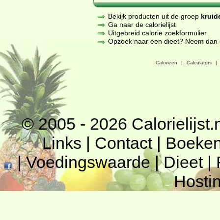
Bekijk producten uit de groep
kruid
Ga naar de calorielijst
Uitgebreid calorie zoekformulier
Opzoek naar een dieet? Neem dan een
Calorieen
|
Calculators
|
© 2005 - 2026
Calorielijst.
Links
|
Contact
|
Boeke
|
Voedingswaarde
|
Dieet
|
Hosti