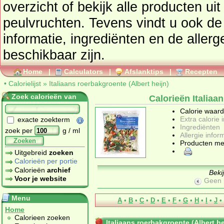
overzicht of bekijk alle producten u
peulvruchten
. Tevens vindt u ook de uitgebreide calorie
informatie, ingrediënten en de allergenen informatie 
beschikbaar zijn.
Home
|
Calculators
|
Afslanktips
|
Recepten
•
Calorielijst
»
Italiaans roerbakgroente (Albert heijn)
Zoek calorieën van
Calorieën Italiaa
Calorie waar
Extra calorie 
exacte zoekterm
Ingrediënten
zoek per
g / ml
Allergie infor
Zoeken
Producten me
Uitgebreid
zoeken
Calorieën per portie
Calorieën
archief
Beki
Voor je website
Geen 
Menu
A
•
B
•
C
•
D
•
E
•
F
•
G
•
H
•
I
•
J
•
Home
Calorieen zoeken
Italiaans roerbakgroente (Albert he