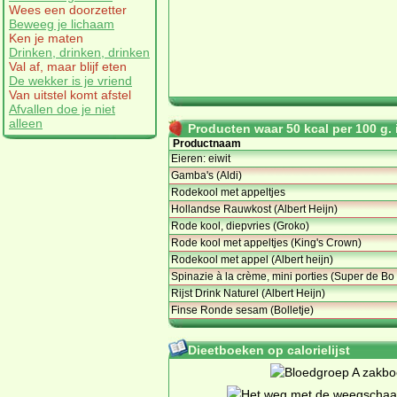
Wees een doorzetter
Beweeg je lichaam
Ken je maten
Drinken, drinken, drinken
Val af, maar blijf eten
De wekker is je vriend
Van uitstel komt afstel
Afvallen doe je niet
alleen
Producten waar 50 kcal per 100 g. i
Productnaam
Eieren: eiwit
Gamba's (Aldi)
Rodekool met appeltjes
Hollandse Rauwkost (Albert Heijn)
Rode kool, diepvries (Groko)
Rode kool met appeltjes (King's Crown)
Rodekool met appel (Albert heijn)
Spinazie à la crème, mini porties (Super de Bo
Rijst Drink Naturel (Albert Heijn)
Finse Ronde sesam (Bolletje)
Dieetboeken op calorielijst