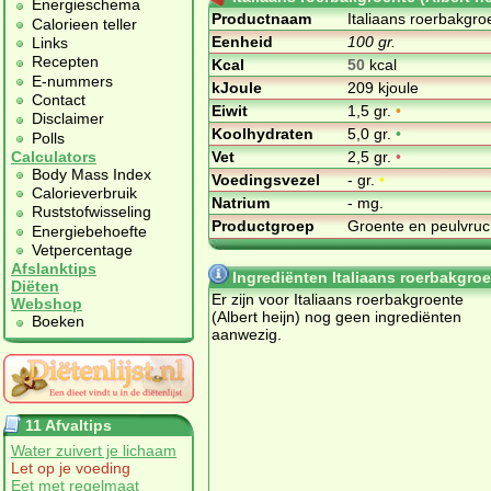
Energieschema
Productnaam
Italiaans roerbakgroe
Calorieen teller
Eenheid
100 gr.
Links
Recepten
Kcal
50
kcal
E-nummers
kJoule
209 kjoule
Contact
Eiwit
1,5 gr.
•
Disclaimer
Koolhydraten
5,0 gr.
•
Polls
Vet
2,5 gr.
•
Calculators
Body Mass Index
Voedingsvezel
- gr.
•
Calorieverbruik
Natrium
- mg.
Ruststofwisseling
Productgroep
Groente en peulvru
Energiebehoefte
Vetpercentage
Afslanktips
Ingrediënten Italiaans roerbakgroe
Diëten
Er zijn voor Italiaans roerbakgroente
Webshop
(Albert heijn) nog geen ingrediënten
Boeken
aanwezig.
11 Afvaltips
Water zuivert je lichaam
Let op je voeding
Eet met regelmaat