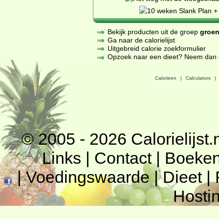
Bekijk producten uit de groep
groen
Ga naar de calorielijst
Uitgebreid calorie zoekformulier
Opzoek naar een dieet? Neem dan een
Calorieen
|
Calculators
|
© 2005 - 2026
Calorielijst.
Links
|
Contact
|
Boeke
|
Voedingswaarde
|
Dieet
|
Hosti