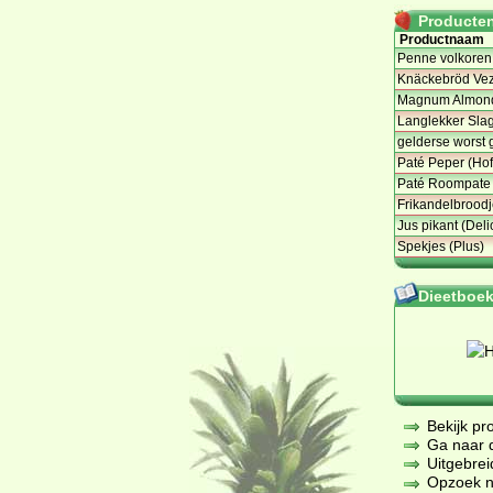
Producten 
Productnaam
Penne volkoren
Knäckebröd Vez
Magnum Almond
Langlekker Slag
gelderse worst 
Paté Peper (Hof
Paté Roompate 
Frikandelbrood
Jus pikant (Deli
Spekjes (Plus)
Dieetboeke
Bekijk pr
Ga naar de
Uitgebrei
Opzoek na