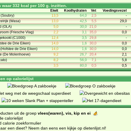
waar 332 kcal per 100 g. inzitten.
Eiwit
Koolhydraten
Vet
Voedingsvezel
 (Soubry)
13,5
64,0
2,5
-
elrijk (Wasa)
13,0
42,5
5,5
29,0
 (OLA)
5,0
30,0
21,0
-
room (Friesche Vlag)
2,2
3,1
35,0
0,0
gekookt (C1000)
12,4
3,5
29,8
-
stee de Drie Eiken)
14,0
1,6
30,0
0,0
(Hofstee de Drie Eiken)
14,0
1,6
30,0
0,0
je (De Molenhoeve)
9,2
26,7
20,4
2,1
cato)
8,2
56,0
7,1
5,8
3,5
80,0
0,5
0,5
n op calorielijst
oducten uit de groep
vlees(waren), vis, kip en ei
 calorielijst
d calorie zoekformulier
ar een dieet? Neem dan eens een kijkje op dietenlijst.nl
!