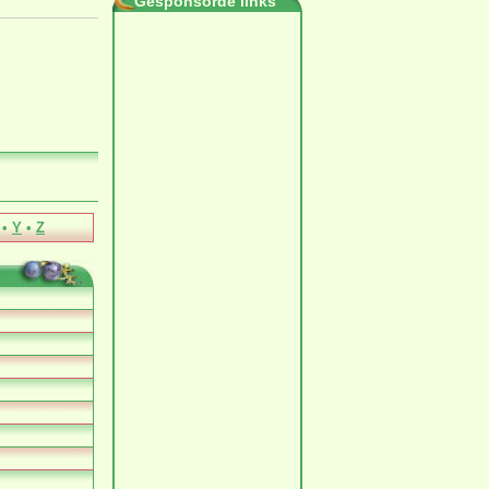
Gesponsorde links
•
Y
•
Z