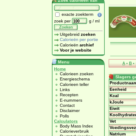
Zoek calorieën van
exacte zoekterm
zoek per
g / ml
Zoeken
Uitgebreid
zoeken
Calorieën per portie
Calorieën
archief
Voor je website
Menu
A
•
B
•
Home
Calorieen zoeken
Slagers g
Energieschema
Productnaa
Calorieen teller
Eenheid
Links
Recepten
Kcal
E-nummers
kJoule
Contact
Eiwit
Disclaimer
Koolhydrate
Polls
Vet
Calculators
Body Mass Index
Voedingsvez
Calorieverbruik
Natrium