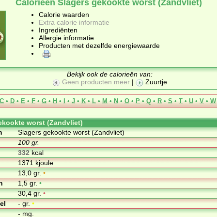
Calorieën Slagers gekookte worst (Zandvliet)
Calorie waarden
Extra calorie informatie
Ingrediënten
Allergie informatie
Producten met dezelfde energiewaarde
Bekijk ook de calorieën van:
Geen producten meer
|
Zuurtje
C
•
D
•
E
•
F
•
G
•
H
•
I
•
J
•
K
•
L
•
M
•
N
•
O
•
P
•
Q
•
R
•
S
•
T
•
U
•
V
•
W
ekookte worst (Zandvliet)
m
Slagers gekookte worst (Zandvliet)
100 gr.
332
kcal
1371 kjoule
13,0 gr.
•
n
1,5 gr.
•
30,4 gr.
•
el
- gr.
•
- mg.