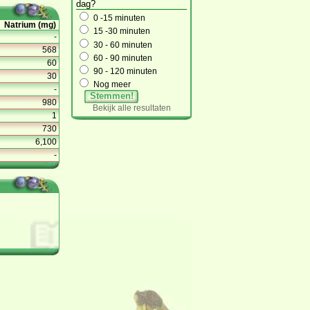
dag?
0 -15 minuten
Natrium (mg)
15 -30 minuten
-
30 - 60 minuten
568
60 - 90 minuten
60
90 - 120 minuten
30
Nog meer
-
Stemmen!
980
Bekijk alle resultaten
1
730
6,100
-