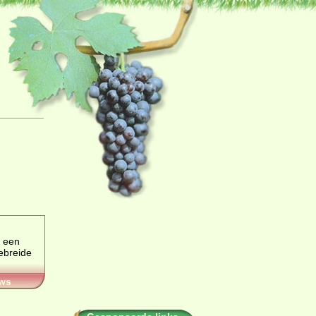
 een
ws