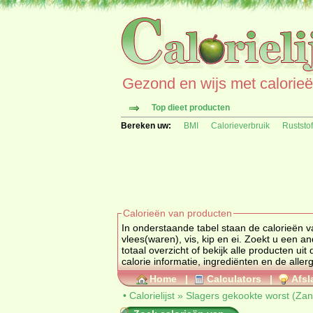
Gezond en wijs met calorieën 
Top dieet producten
Bereken uw:
BMI
Calorieverbruik
Ruststo
Calorieën van producten
In onderstaande tabel staan de calorieën v
vlees(waren), vis, ki
totaal overzicht of bekijk alle produc
calorie informatie, ingrediënten en de aller
Home
|
Calculators
|
Afsl
•
Calorielijst
»
Slagers gekookte worst (Zand