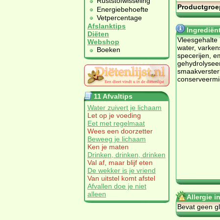
Ruststofwisseling
Productgroe
Energiebehoefte
Vetpercentage
Afslanktips
Ingrediën
Diëten
Vleesgehalte 
Webshop
water, varken
Boeken
specerijen, e
gehydrolyseer
smaakverster
conserveermi
11 Afvaltips
Water zuivert je lichaam
Let op je voeding
Eet met regelmaat
Wees een doorzetter
Beweeg je lichaam
Ken je maten
Drinken, drinken, drinken
Val af, maar blijf eten
De wekker is je vriend
Van uitstel komt afstel
Afvallen doe je niet
alleen
Allergie 
Bevat geen gl