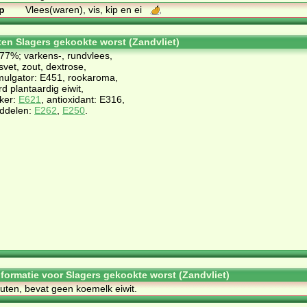
p
Vlees(waren), vis, kip en ei
ten Slagers gekookte worst (Zandvliet)
77%; varkens-, rundvlees,
svet, zout, dextrose,
mulgator: E451, rookaroma,
d plantaardig eiwit,
ker:
E621
, antioxidant: E316,
ddelen:
E262
,
E250
.
informatie voor Slagers gekookte worst (Zandvliet)
uten, bevat geen koemelk eiwit.