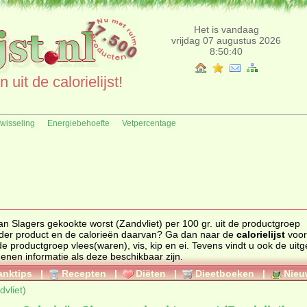
Het is vandaag
vrijdag 07 augustus 2026
8:50:40
uit de calorielijst!
fwisseling
Energiebehoefte
Vetpercentage
an Slagers gekookte worst (Zandvliet) per 100 gr. uit de productgroep
p en ei. Zoekt u een ander product en de calorieën daarvan? Ga dan naar de
calorielijst
voor
ten uit de productgroep
vlees(waren), vis, kip en ei
. Tevens vindt u ook de uitgebreide
genen informatie als deze beschikbaar zijn.
anktips
|
Recepten
|
Diëten
|
Dieetboeken
|
Nieu
vliet)