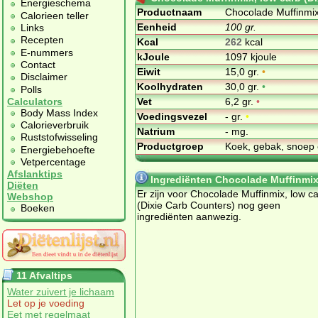
Energieschema
Productnaam
Chocolade Muffinmix
Calorieen teller
Eenheid
100 gr.
Links
Recepten
Kcal
262
kcal
E-nummers
kJoule
1097 kjoule
Contact
Eiwit
15,0 gr.
•
Disclaimer
Koolhydraten
30,0 gr.
•
Polls
Vet
6,2 gr.
•
Calculators
Body Mass Index
Voedingsvezel
- gr.
•
Calorieverbruik
Natrium
- mg.
Ruststofwisseling
Productgroep
Koek, gebak, snoep 
Energiebehoefte
Vetpercentage
Afslanktips
Ingrediënten Chocolade Muffinmix,
Diëten
Er zijn voor Chocolade Muffinmix, low c
Webshop
(Dixie Carb Counters) nog geen
Boeken
ingrediënten aanwezig.
11 Afvaltips
Water zuivert je lichaam
Let op je voeding
Eet met regelmaat