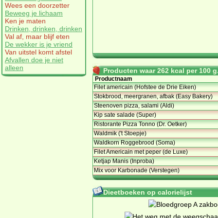
Wees een doorzetter
Beweeg je lichaam
Ken je maten
Drinken, drinken, drinken
Val af, maar blijf eten
De wekker is je vriend
Van uitstel komt afstel
Afvallen doe je niet
alleen
Producten waar 262 kcal per 100 g.
Productnaam
Filet americain (Hofstee de Drie Eiken)
Stokbrood, meergranen, afbak (Easy Bakery)
Steenoven pizza, salami (Aldi)
Kip sate salade (Super)
Ristorante Pizza Tonno (Dr. Oetker)
Waldmik ('t Stoepje)
Waldkorn Roggebrood (Soma)
Filet Americain met peper (de Luxe)
Ketjap Manis (Inproba)
Mix voor Karbonade (Verstegen)
Dieetboeken op calorielijst