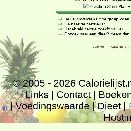
Bekijk producten uit de groep
koek,
Ga naar de calorielijst
Uitgebreid calorie zoekformulier
Opzoek naar een dieet? Neem dan een
Calorieen
|
Calculators
|
© 2005 - 2026
Calorielijst.
Links
|
Contact
|
Boeke
|
Voedingswaarde
|
Dieet
|
Hosti