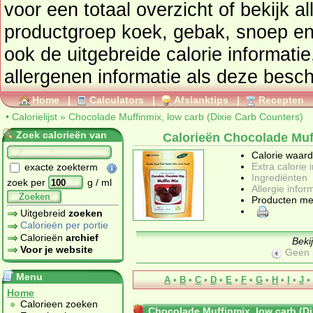
voor een totaal overzicht of bekijk alle producten uit de
productgroep
koek, gebak, snoep en
ook de uitgebreide calorie informatie
allergenen informatie als deze besch
Home
|
Calculators
|
Afslanktips
|
Recepten
•
Calorielijst
»
Chocolade Muffinmix, low carb (Dixie Carb Counters)
Zoek calorieën van
Calorieën Chocolade Muff
Calorie waar
Extra calorie 
exacte zoekterm
Ingrediënten
zoek per
g / ml
Allergie infor
Zoeken
Producten me
Uitgebreid
zoeken
Calorieën per portie
Calorieën
archief
Beki
Voor je website
Geen 
Menu
A
•
B
•
C
•
D
•
E
•
F
•
G
•
H
•
I
•
J
•
Home
Calorieen zoeken
Chocolade Muffinmix, low carb (Di