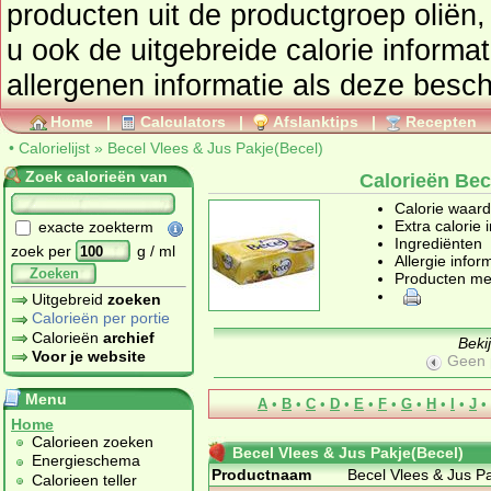
producten uit de productgroep
oliën,
u ook de uitgebreide calorie informat
allergenen informatie als deze besch
Home
|
Calculators
|
Afslanktips
|
Recepten
•
Calorielijst
»
Becel Vlees & Jus Pakje(Becel)
Zoek calorieën van
Calorieën Bec
Calorie waar
Extra calorie 
exacte zoekterm
Ingrediënten
zoek per
g / ml
Allergie infor
Zoeken
Producten me
Uitgebreid
zoeken
Calorieën per portie
Calorieën
archief
Beki
Voor je website
Geen 
Menu
A
•
B
•
C
•
D
•
E
•
F
•
G
•
H
•
I
•
J
•
Home
Calorieen zoeken
Becel Vlees & Jus Pakje(Becel)
Energieschema
Productnaam
Becel Vlees & Jus P
Calorieen teller