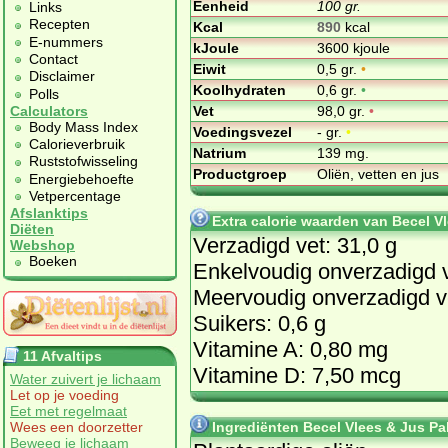
Eenheid
100 gr.
Links
Recepten
Kcal
890
kcal
E-nummers
kJoule
3600 kjoule
Contact
Eiwit
0,5 gr.
•
Disclaimer
Koolhydraten
0,6 gr.
•
Polls
Vet
98,0 gr.
•
Calculators
Body Mass Index
Voedingsvezel
- gr.
•
Calorieverbruik
Natrium
139 mg.
Ruststofwisseling
Productgroep
Oliën, vetten en jus
Energiebehoefte
Vetpercentage
Afslanktips
Extra calorie waarden van Becel V
Diëten
Verzadigd vet: 31,0 g
Webshop
Boeken
Enkelvoudig onverzadigd v
Meervoudig onverzadigd ve
Suikers: 0,6 g
Vitamine A: 0,80 mg
11 Afvaltips
Vitamine D: 7,50 mcg
Water zuivert je lichaam
Let op je voeding
Eet met regelmaat
Ingrediënten Becel Vlees & Jus Pa
Wees een doorzetter
Beweeg je lichaam