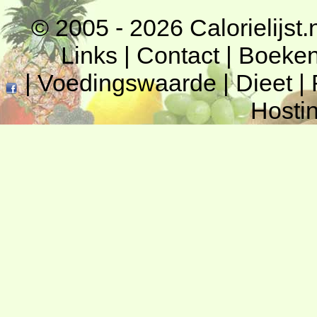
© 2005 - 2026
Calorielijst.
Links
|
Contact
|
Boeke
|
Voedingswaarde
|
Dieet
|
Hosti