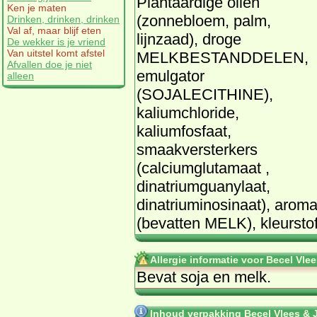
Plantaardige oliën
Ken je maten
(zonnebloem, palm,
Drinken, drinken, drinken
Val af, maar blijf eten
lijnzaad), droge
De wekker is je vriend
Van uitstel komt afstel
MELKBESTANDDELEN,
Afvallen doe je niet
emulgator
alleen
(SOJALECITHINE),
kaliumchloride,
kaliumfosfaat,
smaakversterkers
(calciumglutamaat ,
dinatriumguanylaat,
dinatriuminosinaat), aroma
(bevatten MELK), kleurstof
Allergie informatie voor Becel Vle
Bevat soja en melk.
Inhoud verpakking Becel Vlees & 