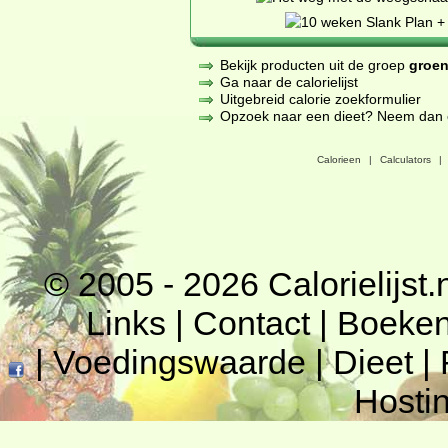
Bekijk producten uit de groep
groen
Ga naar de calorielijst
Uitgebreid calorie zoekformulier
Opzoek naar een dieet? Neem dan een
Calorieen
|
Calculators
|
© 2005 - 2026
Calorielijst.
Links
|
Contact
|
Boeke
|
Voedingswaarde
|
Dieet
|
Hosti