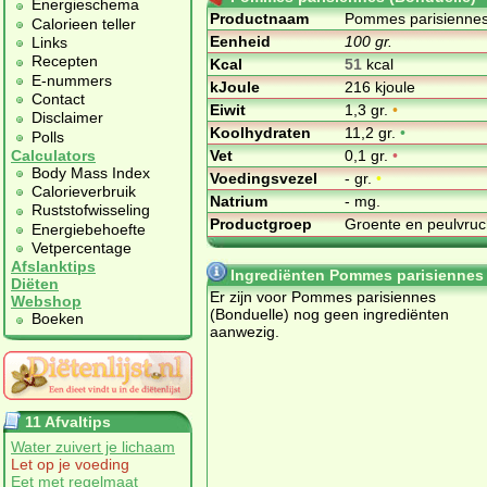
Energieschema
Productnaam
Pommes parisiennes
Calorieen teller
Eenheid
100 gr.
Links
Recepten
Kcal
51
kcal
E-nummers
kJoule
216 kjoule
Contact
Eiwit
1,3 gr.
•
Disclaimer
Koolhydraten
11,2 gr.
•
Polls
Vet
0,1 gr.
•
Calculators
Body Mass Index
Voedingsvezel
- gr.
•
Calorieverbruik
Natrium
- mg.
Ruststofwisseling
Productgroep
Groente en peulvru
Energiebehoefte
Vetpercentage
Afslanktips
Ingrediënten Pommes parisiennes 
Diëten
Er zijn voor Pommes parisiennes
Webshop
(Bonduelle) nog geen ingrediënten
Boeken
aanwezig.
11 Afvaltips
Water zuivert je lichaam
Let op je voeding
Eet met regelmaat