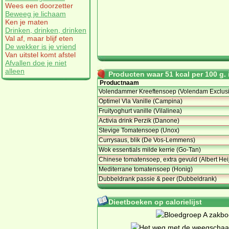
Wees een doorzetter
Beweeg je lichaam
Ken je maten
Drinken, drinken, drinken
Val af, maar blijf eten
De wekker is je vriend
Van uitstel komt afstel
Afvallen doe je niet
alleen
Producten waar 51 kcal per 100 g. i
Productnaam
Volendammer Kreeftensoep (Volendam Exclusi
Optimel Vla Vanille (Campina)
Fruityoghurt vanille (Vilalinea)
Activia drink Perzik (Danone)
Stevige Tomatensoep (Unox)
Currysaus, blik (De Vos-Lemmens)
Wok essentials milde kerrie (Go-Tan)
Chinese tomatensoep, extra gevuld (Albert Hei
Mediterrane tomatensoep (Honig)
Dubbeldrank passie & peer (Dubbeldrank)
Dieetboeken op calorielijst