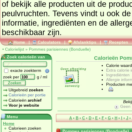
of bekijk alle producten uit de prod
peulvruchten
. Tevens vindt u ook de uitgebreide calorie
informatie, ingrediënten en de allergenen informatie 
beschikbaar zijn.
Home
|
Calculators
|
Afslanktips
|
Recepten
•
Calorielijst
»
Pommes parisiennes (Bonduelle)
Zoek calorieën van
Calorieën Pom
Calorie waar
Extra calorie 
exacte zoekterm
Ingrediënten
zoek per
g / ml
Allergie infor
Zoeken
Producten me
Uitgebreid
zoeken
Calorieën per portie
Calorieën
archief
Beki
Voor je website
Geen 
Menu
A
•
B
•
C
•
D
•
E
•
F
•
G
•
H
•
I
•
J
•
Home
Calorieen zoeken
Pommes parisiennes (Bonduelle)