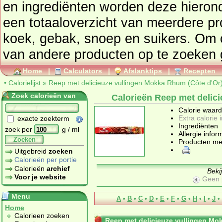
en ingrediënten worden deze hieronder getoond. Kijk hier voor
een t
koek, gebak, snoep en suikers
. Om 
v
Home
|
Calculators
|
Afslanktips
|
Recepten
•
Calorielijst
»
Reep met delicieuze vullingen Mokka Rhum (Côte d'Or
Zoek calorieën van
Calorieën Reep met delic
Calorie waar
Extra calorie 
exacte zoekterm
Ingrediënten
zoek per
g / ml
Allergie infor
Zoeken
Producten me
Uitgebreid
zoeken
Calorieën per portie
Calorieën
archief
Beki
Voor je website
Geen 
Menu
A
•
B
•
C
•
D
•
E
•
F
•
G
•
H
•
I
•
J
•
Home
Calorieen zoeken
Reep met delicieuze vullingen Mo