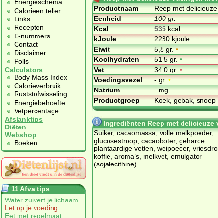
Energieschema
Productnaam
Reep met delicieuze
Calorieen teller
Eenheid
100 gr.
Links
Recepten
Kcal
535
kcal
E-nummers
kJoule
2230 kjoule
Contact
Eiwit
5,8 gr.
•
Disclaimer
Koolhydraten
51,5 gr.
•
Polls
Vet
34,0 gr.
•
Calculators
Body Mass Index
Voedingsvezel
- gr.
•
Calorieverbruik
Natrium
- mg.
Ruststofwisseling
Productgroep
Koek, gebak, snoep 
Energiebehoefte
Vetpercentage
Afslanktips
Ingrediënten Reep met delicieuze
Diëten
Suiker, cacaomassa, volle melkpoeder,
Webshop
glucosestroop, cacaoboter, geharde
Boeken
plantaardige vetten, weipoeder, vriesdr
koffie, aroma’s, melkvet, emulgator
(sojalecithine).
11 Afvaltips
Water zuivert je lichaam
Let op je voeding
Eet met regelmaat