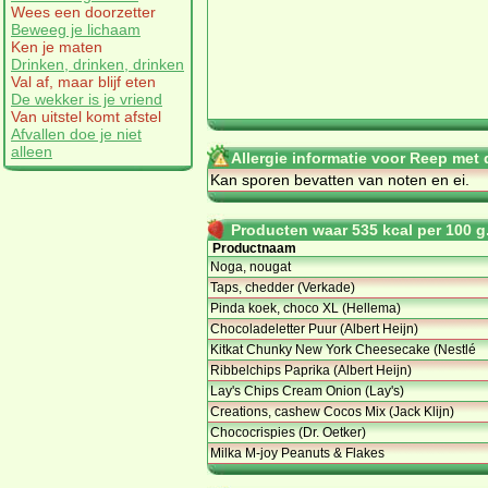
Wees een doorzetter
Beweeg je lichaam
Ken je maten
Drinken, drinken, drinken
Val af, maar blijf eten
De wekker is je vriend
Van uitstel komt afstel
Afvallen doe je niet
alleen
Allergie informatie voor Reep met
Kan sporen bevatten van noten en ei.
Producten waar 535 kcal per 100 g.
Productnaam
Noga, nougat
Taps, chedder (Verkade)
Pinda koek, choco XL (Hellema)
Chocoladeletter Puur (Albert Heijn)
Kitkat Chunky New York Cheesecake (Nestlé
Ribbelchips Paprika (Albert Heijn)
Lay's Chips Cream Onion (Lay's)
Creations, cashew Cocos Mix (Jack Klijn)
Chococrispies (Dr. Oetker)
Milka M-joy Peanuts & Flakes