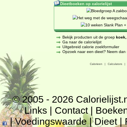
Dieetboeken op calorielijst
Bekijk producten uit de groep
koek,
Ga naar de calorielijst
Uitgebreid calorie zoekformulier
Opzoek naar een dieet? Neem dan een
Calorieen
|
Calculators
|
© 2005 - 2026
Calorielijst.
Links
|
Contact
|
Boeke
|
Voedingswaarde
|
Dieet
|