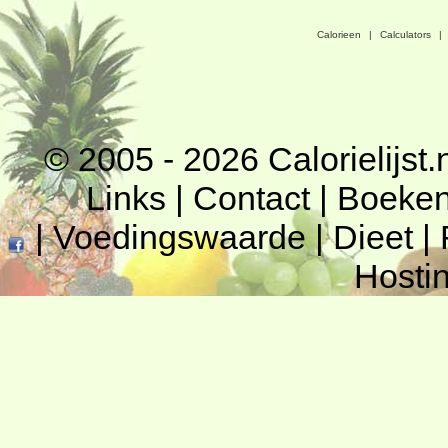
Calorieen
|
Calculators
|
© 2005 - 2026
Calorielijst.
Links
|
Contact
|
Boeke
|
Voedingswaarde
|
Dieet
|
Hosti