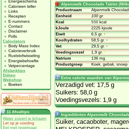
Energieschema
Alpenmelk Chocolade Tablet (Milk
Calorieen teller
Productnaam
Alpenmelk Chocolade
Links
Eenheid
100 gr.
Recepten
E-nummers
Kcal
530
kcal
Contact
kJoule
2225 kjoule
Disclaimer
Eiwit
6,5 gr.
•
Polls
Koolhydraten
58,5 gr.
•
Calculators
Body Mass Index
Vet
29,5 gr.
•
Calorieverbruik
Voedingsvezel
1,9 gr.
•
Ruststofwisseling
Natrium
136 mg.
Energiebehoefte
Productgroep
Koek, gebak, snoep 
Vetpercentage
Afslanktips
Diëten
Extra calorie waarden van Alpenme
Webshop
Verzadigd vet: 17,5 g
Boeken
Suikers: 58,0 g
Voedingsvezels: 1,9 g
11 Afvaltips
Ingrediënten Alpenmelk Chocolade 
Water zuivert je lichaam
Sui­ker, ca­cao­bo­ter, ma­ge­
Let op je voeding
Eet met regelmaat