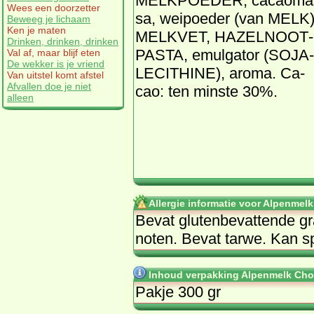
MELK­POE­DER, ca­cao­ma
Wees een doorzetter
sa, wei­poe­der (van MELK)
Beweeg je lichaam
Ken je maten
MELK­VET, HA­ZEL­NOOT­
Drinken, drinken, drinken
PASTA, emul­ga­tor (SO­JA­
Val af, maar blijf eten
De wekker is je vriend
LECITHI­NE), aro­ma. Ca­
Van uitstel komt afstel
Afvallen doe je niet
cao: ten min­ste 30%.
alleen
Allergie informatie voor Alpenmelk
Be­vat glu­ten­be­vat­ten­de g
no­ten. Be­vat tar­we. Kan
Inhoud verpakking Alpenmelk Choc
Pakje 300 gr