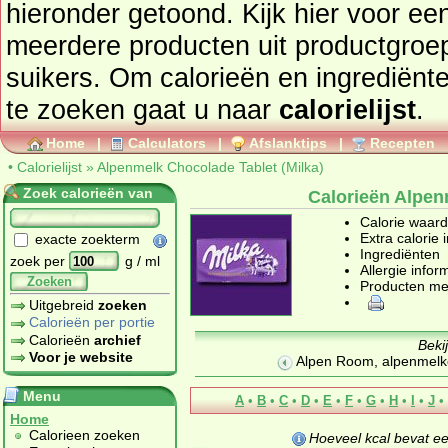
hieronder getoond. Kijk hier voor ee
meerdere producten uit productgro
suikers
. Om calorieën en ingrediënt
te zoeken gaat u naar
calorielijst
.
Home
|
Calculators
|
Afslanktips
|
Recepten
•
Calorielijst
»
Alpenmelk Chocolade Tablet (Milka)
Zoek calorieën van
Calorieën Alpen
Calorie waar
Extra calorie 
exacte zoekterm
Ingrediënten
zoek per
g / ml
Allergie infor
Zoeken
Producten me
Uitgebreid
zoeken
Calorieën per portie
Calorieën
archief
Beki
Voor je website
Alpen Room, alpenmelk
Menu
A
•
B
•
C
•
D
•
E
•
F
•
G
•
H
•
I
•
J
•
Home
Calorieen zoeken
Hoeveel kcal bevat e