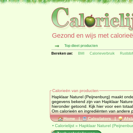
Gezond en wijs met calorieën 
Top dieet producten
Bereken uw:
BMI
Calorieverbruik
Ruststo
Calorieën van producten
Hapklaar Naturel (Peijnenburg) maakt onde
gegevens bekend zijn van Hapklaar Naturel (Peijnenburg) zoals allergenen informatie en ingrediënten worden deze
Home
|
Calculators
|
Afsl
•
Calorielijst
»
Hapklaar Naturel (Peijnenbu