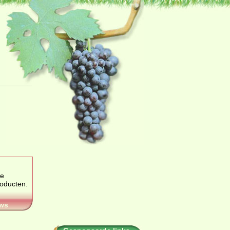
roducten
.
ws