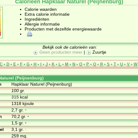
Calorieën Hapklaar Naturel (Peijnenburg)
Calorie waarden
Extra calorie informatie
Ingrediënten
Allergie informatie
Producten met dezelfde energiewaarde
Bekijk ook de calorieën van:
Geen producten meer
|
Zuurtje
C
•
D
•
E
•
F
•
G
•
H
•
I
•
J
•
K
•
L
•
M
•
N
•
O
•
P
•
Q
•
R
•
S
•
T
•
U
•
V
•
W
Naturel (Peijnenburg)
m
Hapklaar Naturel (Peijnenburg)
100 gr.
315
kcal
1318 kjoule
2,7 gr.
•
n
70,2 gr.
•
1,5 gr.
•
el
3,1 gr.
•
259 mg.