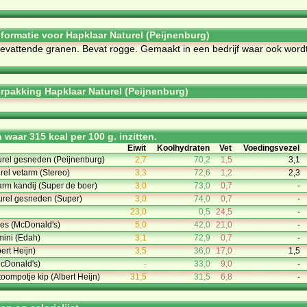
nformatie voor Hapklaar Naturel (Peijnenburg)
­be­vat­ten­de gra­nen. Be­vat rog­ge. Ge­maakt in een be­drijf waar ook word
rpakking Hapklaar Naturel (Peijnenburg)
waar 315 kcal per 100 g. inzitten.
Eiwit
Koolhydraten
Vet
Voedingsvezel
urel gesneden (Peijnenburg)
2,7
70,2
1,5
3,1
rel vetarm (Stereo)
3,3
72,6
1,2
2,3
tarm kandij (Super de boer)
3,0
73,0
0,7
-
turel gesneden (Super)
3,0
74,0
0,7
-
23,0
0,5
24,5
-
es (McDonald's)
5,0
42,0
21,0
-
mini (Edah)
3,1
72,9
0,7
-
rt Heijn)
3,5
36,0
17,0
1,5
cDonald's)
-
33,0
9,0
-
oompotje kip (Albert Heijn)
31,5
31,5
6,8
-