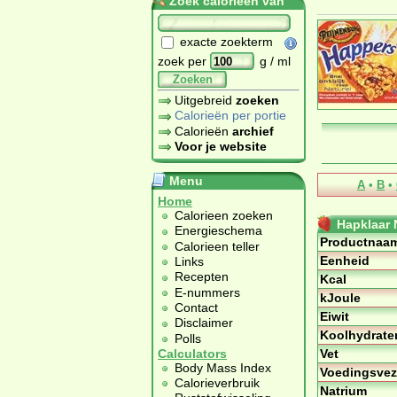
Zoek calorieën van
exacte zoekterm
zoek per
g / ml
Zoeken
Uitgebreid
zoeken
Calorieën per portie
Calorieën
archief
Voor je website
Menu
A
•
B
•
Home
Calorieen zoeken
Hapklaar 
Energieschema
Productnaa
Calorieen teller
Eenheid
Links
Recepten
Kcal
E-nummers
kJoule
Contact
Eiwit
Disclaimer
Koolhydrate
Polls
Vet
Calculators
Body Mass Index
Voedingsvez
Calorieverbruik
Natrium