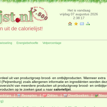
Het is vandaag
vrijdag 07 augustus 2026
2:38:17
uit de calorielijst!
fwisseling
Energiebehoefte
Vetpercentage
rdeel uit van productgroep
brood- en ontbijtproducten
. Wanneer extra
hieronder getoond. Kijk hier voor een totaaloverzicht van meerdere producten uit productgroep
brood- en ontbijtp
Om calorieën en ingrediënten van andere producten op te zoeken gaat u naar
calorielijst
.
anktips
|
Recepten
|
Diëten
|
Dieetboeken
|
Nieu
rg)