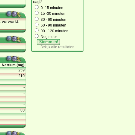
dag?
0 -15 minuten
15 -30 minuten
30 - 60 minuten
t ver­werkt:
60 - 90 minuten
90 - 120 minuten
Nog meer
Stemmen!
Bekijk alle resultaten
Natrium (mg)
259
210
-
-
-
-
-
80
-
-