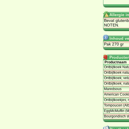
Allergie i
Be­vat glu­ten
NO­TEN.
Inhoud ve
Pak 270 gr
Producten 
Productnaam
Ontbijtkoek Nat
Ontbijtkoek natu
Ontbijtkoek, ve
Ontbijtkoek, na
Maredsous
American Cooki
Ontbijtkoekjes, 
Tompoucen (Albe
EggMcMuffin (M
Bourgondisch st