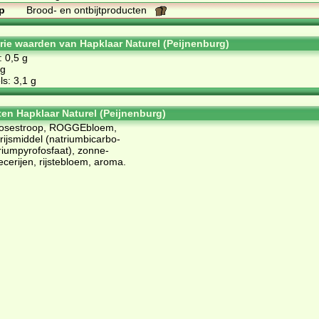
p
Brood- en ontbijtproducten
orie waarden van Hapklaar Naturel (Peijnenburg)
: 0,5 g
 g
s: 3,1 g
ten Hapklaar Naturel (Peijnenburg)
­to­se­stroop, ROG­GEbloem,
rijs­mid­del (na­tri­um­bi­car­bo­
i­um­py­ro­fos­faat), zon­ne­
ce­rij­en, rijs­te­bloem, aro­ma.