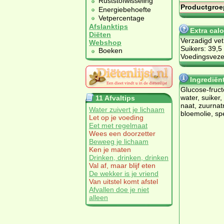
Ruststofwisseling
Productgroe
Energiebehoefte
Vetpercentage
Afslanktips
Extra cal
Diëten
Verzadigd vet
Webshop
Suikers: 39,5
Boeken
Voedingsvezel
Ingrediën
Glu­co­se-fruc
wa­ter, sui­ker, 
11 Afvaltips
naat, zuur­na­tr
Water zuivert je lichaam
bloem­olie, spe­
Let op je voeding
Eet met regelmaat
Wees een doorzetter
Beweeg je lichaam
Ken je maten
Drinken, drinken, drinken
Val af, maar blijf eten
De wekker is je vriend
Van uitstel komt afstel
Afvallen doe je niet
alleen