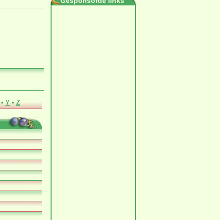
Gesponsorde links
•
Y
•
Z