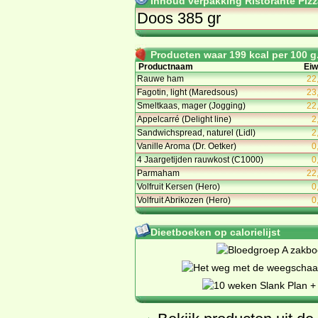
Inhoud verpakking Ristorante Pizza
Doos 385 gr
Producten waar 199 kcal per 100 g.
Productnaam
Eiw
Rauwe ham
22
Fagotin, light (Maredsous)
23
Smeltkaas, mager (Jogging)
22
Appelcarré (Delight line)
2
Sandwichspread, naturel (Lidl)
2
Vanille Aroma (Dr. Oetker)
0
4 Jaargetijden rauwkost (C1000)
0
Parmaham
22
Volfruit Kersen (Hero)
0
Volfruit Abrikozen (Hero)
0
Dieetboeken op calorielijst