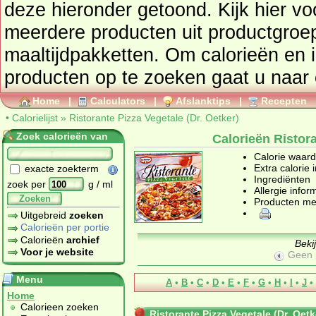
deze hieronder getoond. Kijk hier voor een totaaloverzicht van
meerdere producten uit productgro
maaltijdpakketten
. Om calorieën en 
producten op te zoeken gaat u naar
Home
|
Calculators
|
Afslanktips
|
Recepten
•
Calorielijst
»
Ristorante Pizza Vegetale (Dr. Oetker)
Zoek calorieën van
Calorieën Ristora
Calorie waar
Extra calorie 
exacte zoekterm
Ingrediënten
zoek per
g / ml
Allergie infor
Zoeken
Producten me
Uitgebreid
zoeken
Calorieën per portie
Calorieën
archief
Beki
Voor je website
Geen 
Menu
A
•
B
•
C
•
D
•
E
•
F
•
G
•
H
•
I
•
J
•
Home
Calorieen zoeken
Ristorante Pizza Vegetale (Dr. Oetk