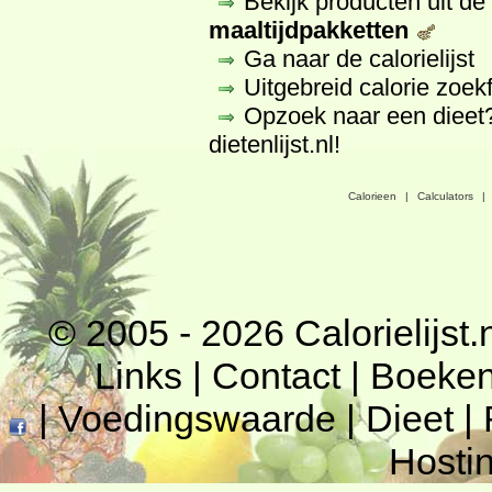
Bekijk producten uit d
maaltijdpakketten
Ga naar de calorielijst
Uitgebreid calorie zoek
Opzoek naar een dieet
dietenlijst.nl
!
Calorieen
|
Calculators
|
© 2005 - 2026
Calorielijst.
Links
|
Contact
|
Boeke
|
Voedingswaarde
|
Dieet
|
Hosti