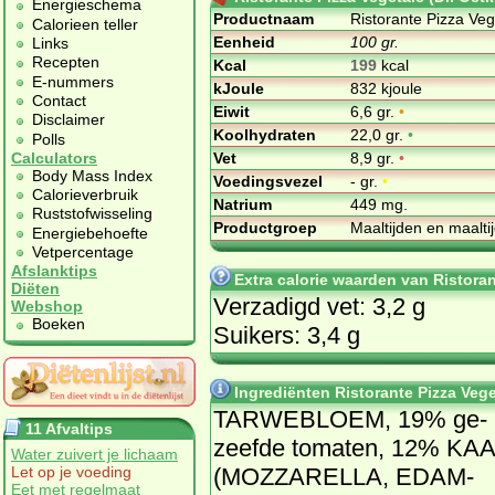
Energieschema
Productnaam
Ristorante Pizza Veg
Calorieen teller
Eenheid
100 gr.
Links
Recepten
Kcal
199
kcal
E-nummers
kJoule
832 kjoule
Contact
Eiwit
6,6 gr.
•
Disclaimer
Koolhydraten
22,0 gr.
•
Polls
Vet
8,9 gr.
•
Calculators
Body Mass Index
Voedingsvezel
- gr.
•
Calorieverbruik
Natrium
449 mg.
Ruststofwisseling
Productgroep
Maaltijden en maalt
Energiebehoefte
Vetpercentage
Afslanktips
Extra calorie waarden van Ristoran
Diëten
Verzadigd vet: 3,2 g
Webshop
Boeken
Suikers: 3,4 g
Ingrediënten Ristorante Pizza Vege
TAR­WE­BLOEM, 19% ge­
11 Afvaltips
zeef­de to­ma­ten, 12% KA
Water zuivert je lichaam
(MOZ­ZA­REL­LA, EDAM­
Let op je voeding
Eet met regelmaat