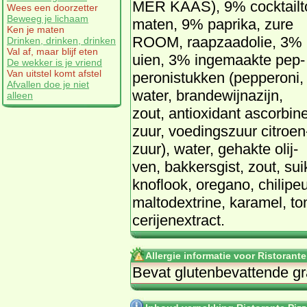
MER KAAS), 9% cock­tail­t
Wees een doorzetter
Beweeg je lichaam
ma­ten, 9% pa­pri­ka, zu­re
Ken je maten
ROOM, raap­zaad­olie, 3%
Drinken, drinken, drinken
Val af, maar blijf eten
ui­en, 3% in­ge­maak­te pep­
De wekker is je vriend
Van uitstel komt afstel
pe­ro­ni­stuk­ken (pep­pe­ro­ni,
Afvallen doe je niet
wa­ter, bran­de­wijn­azijn,
alleen
zout, an­ti­oxi­dant as­cor­bi­n
zuur, voe­dings­zuur ci­troen
zuur), wa­ter, ge­hak­te olij­
ven, bak­kers­gist, zout, sui­
knof­look, ore­ga­no, chi­li­peu
mal­todex­tri­ne, ka­ra­mel, to
ce­rij­en­ex­tract.
Allergie informatie voor Ristorante
Be­vat glu­ten­be­vat­ten­de 