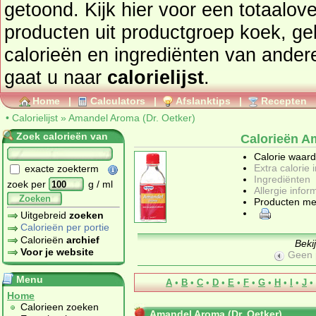
getoond. Kijk hier voor een totaalov
producten uit productgroep
koek, ge
calorieën en ingrediënten van ander
gaat u naar
calorielijst
.
Home
|
Calculators
|
Afslanktips
|
Recepten
•
Calorielijst
»
Amandel Aroma (Dr. Oetker)
Zoek calorieën van
Calorieën A
Calorie waar
Extra calorie 
exacte zoekterm
Ingrediënten
zoek per
g / ml
Allergie infor
Zoeken
Producten me
Uitgebreid
zoeken
Calorieën per portie
Calorieën
archief
Beki
Voor je website
Geen 
Menu
A
•
B
•
C
•
D
•
E
•
F
•
G
•
H
•
I
•
J
•
Home
Calorieen zoeken
Amandel Aroma (Dr. Oetker)