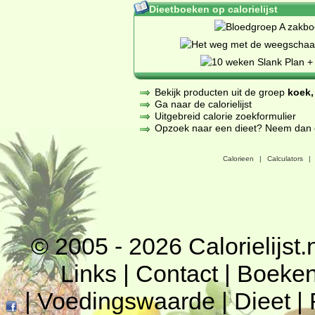
Dieetboeken op calorielijst
Bekijk producten uit de groep
koek,
Ga naar de calorielijst
Uitgebreid calorie zoekformulier
Opzoek naar een dieet? Neem dan een
Calorieen
|
Calculators
|
© 2005 - 2026
Calorielijst.
Links
|
Contact
|
Boeke
|
Voedingswaarde
|
Dieet
|