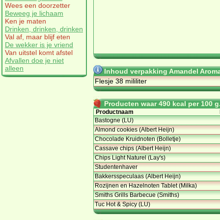
Wees een doorzetter
Beweeg je lichaam
Ken je maten
Drinken, drinken, drinken
Val af, maar blijf eten
De wekker is je vriend
Van uitstel komt afstel
Afvallen doe je niet
alleen
Inhoud verpakking Amandel Aroma 
Flesje 38 mililiter
Producten waar 490 kcal per 100 g.
Productnaam
Bastogne (LU)
Almond cookies (Albert Heijn)
Chocolade Kruidnoten (Bolletje)
Cassave chips (Albert Heijn)
Chips Light Naturel (Lay's)
Studentenhaver
Bakkersspeculaas (Albert Heijn)
Rozijnen en Hazelnoten Tablet (Milka)
Smiths Grills Barbecue (Smiths)
Tuc Hot & Spicy (LU)