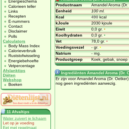
Energieschema
Productnaam
Amandel Aroma (Dr.
Calorieen teller
Eenheid
100 ml.
Links
Recepten
Kcal
490
kcal
E-nummers
kJoule
2030 kjoule
Contact
Eiwit
0,0 gr.
•
Disclaimer
Koolhydraten
0,0 gr.
•
Polls
Vet
78,0 gr.
•
Calculators
Body Mass Index
Voedingsvezel
- gr.
•
Calorieverbruik
Natrium
- mg.
Ruststofwisseling
Productgroep
Koek, gebak, snoep 
Energiebehoefte
Vetpercentage
Afslanktips
Ingrediënten Amandel Aroma (Dr. O
Diëten
Er zijn voor Amandel Aroma (Dr. Oetker)
Webshop
nog geen ingrediënten aanwezig.
Boeken
11 Afvaltips
Water zuivert je lichaam
Let op je voeding
Eet met regelmaat