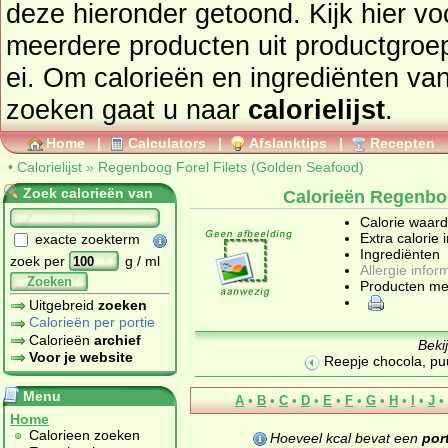
deze hieronder getoond. Kijk hier voor een totaaloverzicht van
meerdere producten uit productgro
ei
. Om calorieën en ingrediënten va
zoeken gaat u naar
calorielijst
.
Home
|
Calculators
|
Afslanktips
|
Recepten
•
Calorielijst
»
Regenboog Forel Filets (Golden Seafood)
Zoek calorieën van
Calorieën Regenboo
Calorie waar
Extra calorie 
exacte zoekterm
Ingrediënten
zoek per
g / ml
Allergie infor
Zoeken
Producten me
Uitgebreid
zoeken
Calorieën per portie
Calorieën
archief
Beki
Voor je website
Reepje chocola, pu
Menu
A
•
B
•
C
•
D
•
E
•
F
•
G
•
H
•
I
•
J
•
Home
Calorieen zoeken
Hoeveel kcal bevat een
por