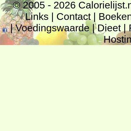
© 2005 - 2026
Calorielijst.
Links
|
Contact
|
Boeke
|
Voedingswaarde
|
Dieet
|
Hosti