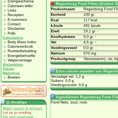
Energieschema
Regenboog Forel Filets (Golden S
Calorieen teller
Productnaam
Regenboog Forel Fil
Links
Eenheid
100 gr.
Recepten
E-nummers
Kcal
117
kcal
Contact
kJoule
491 kjoule
Disclaimer
Eiwit
19,1 gr.
•
Polls
Koolhydraten
0,0 gr.
•
Calculators
Body Mass Index
Vet
4,5 gr.
•
Calorieverbruik
Voedingsvezel
0,0 gr.
•
Ruststofwisseling
Natrium
570 mg.
Energiebehoefte
Productgroep
Vlees(waren), vis, ki
Vetpercentage
Afslanktips
Diëten
Extra calorie waarden van Regenb
Webshop
Verzadigd vet: 1,2 g
Boeken
Suikers: 0,0 g
Voedingsvezels: 0,0 g
Ingrediënten Regenboog Forel Fil
11 Afvaltips
Forel filets, zout, rook.
Water zuivert je lichaam
Let op je voeding
Eet met regelmaat