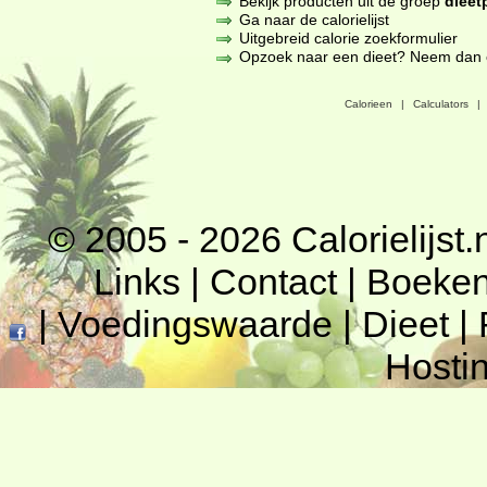
Bekijk producten uit de groep
dieet
Ga naar de calorielijst
Uitgebreid calorie zoekformulier
Opzoek naar een dieet? Neem dan een
Calorieen
|
Calculators
|
© 2005 - 2026
Calorielijst.
Links
|
Contact
|
Boeke
|
Voedingswaarde
|
Dieet
|
Hosti