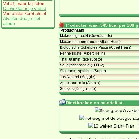
Val af, maar blijf eten
De wekker is je vriend
Van uitstel komt afstel
Afvallen doe je niet
alleen
Producten waar 345 kcal per 100 g.
Productnaam
Makreel, gerookt (Ouwehands)
Macaroni meergranen (Albert Heijn)
Biologische Schelpjes Pasta (Albert Heijn)
Penne rigate (Albert Heijn)
Thai Jasmin Rice (Bosto)
Saucijzenbroodje (FFI BV)
Slagroom, spuitbus (Super)
Jus Naturel (Maggie)
Appeltaart, mix (Atlanta)
Soesjes (Delight line)
Dieetboeken op calorielijst