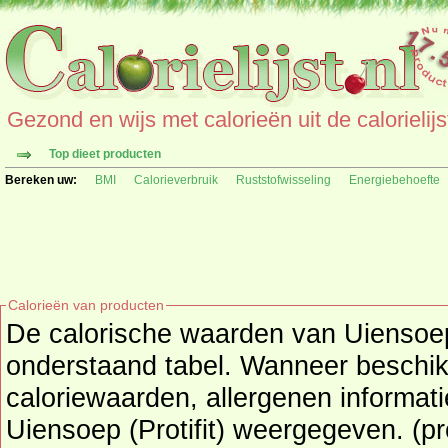
Gezond en wijs met calorieën uit de calorielijs
Top dieet producten
Bereken uw:
BMI
Calorieverbruik
Ruststofwisseling
Energiebehoefte
Calorieën van producten
De calorische waarden van Uiensoep (
onderstaand tabel. Wanneer beschikbaar worden ook de extra
caloriewaarden, allergenen informat
Uiensoep (Protifit) weergegeven. (product) maakt onderdeel uit