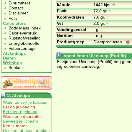
E-nummers
kJoule
1442 kjoule
Contact
Eiwit
72,0 gr.
•
Disclaimer
Koolhydraten
7,6 gr.
•
Polls
Vet
2,0 gr.
•
Calculators
Body Mass Index
Voedingsvezel
- gr.
•
Calorieverbruik
Natrium
- mg.
Ruststofwisseling
Productgroep
Dieetproducten
Energiebehoefte
Vetpercentage
Afslanktips
Ingrediënten Uiensoep (Protifit)
Diëten
Er zijn voor Uiensoep (Protifit) nog geen
Webshop
ingrediënten aanwezig.
Boeken
11 Afvaltips
Water zuivert je lichaam
Let op je voeding
Eet met regelmaat
Wees een doorzetter
Beweeg je lichaam
Ken je maten
Drinken, drinken, drinken