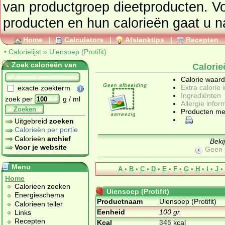
van productgroep
dieetproducten
. V
producten en hun calorieën gaat u 
Home
|
Calculators
|
Afslanktips
|
Recepten
•
Calorielijst
»
Uiensoep (Protifit)
Zoek calorieën van
Calorie
Calorie waar
Extra calorie 
exacte zoekterm
Ingrediënten
zoek per
g / ml
Allergie infor
Zoeken
Producten me
Uitgebreid
zoeken
Calorieën per portie
Calorieën
archief
Beki
Voor je website
Geen 
Menu
A
•
B
•
C
•
D
•
E
•
F
•
G
•
H
•
I
•
J
•
Home
Calorieen zoeken
Uiensoep (Protifit)
Energieschema
Productnaam
Uiensoep (Protifit)
Calorieen teller
Eenheid
100 gr.
Links
Recepten
Kcal
345
kcal