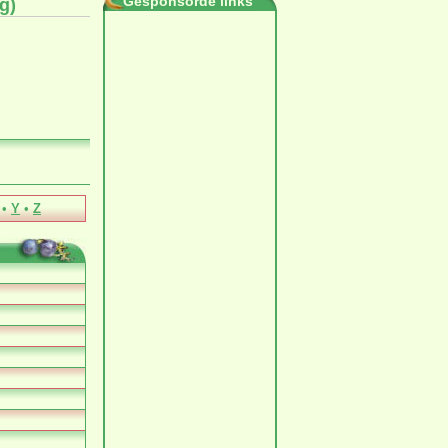
Gesponsorde links
g)
•
Y
•
Z