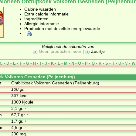
alorieën Ontbijtkoek Volkoren Gesneden (Peijnenbur
Calorie waarden
Extra calorie informatie
Ingrediënten
Allergie informatie
Producten met dezelfde energiewaarde
Bekijk ook de calorieën van:
Geen producten meer
|
Zuurtje
C
•
D
•
E
•
F
•
G
•
H
•
I
•
J
•
K
•
L
•
M
•
N
•
O
•
P
•
Q
•
R
•
S
•
T
•
U
•
V
•
W
ek Volkoren Gesneden (Peijnenburg)
m
Ontbijtkoek Volkoren Gesneden (Peijnenburg)
100 gr.
307
kcal
1300 kjoule
3,1 gr.
•
n
67,7 gr.
•
1,7 gr.
•
el
4,5 gr.
•
200 mg.