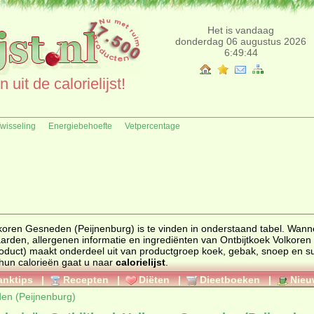
Het is vandaag
donderdag 06 augustus 2026
6:49:44
uit de calorielijst!
fwisseling
Energiebehoefte
Vetpercentage
koren Gesneden (Peijnenburg) is te vinden in onderstaand tabel. Wann
arden, allergenen informatie en ingrediënten van Ontbijtkoek Volkoren
den (Peijnenburg) weergegeven. (product) maakt onderdeel uit van productgroep
koek, gebak, snoep en su
t van producten en hun calorieën gaat u naar
calorielijst
.
anktips
|
Recepten
|
Diëten
|
Dieetboeken
|
Nieu
den (Peijnenburg)