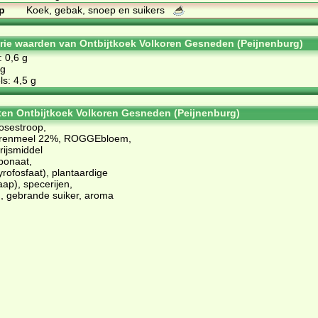
p
Koek, gebak, snoep en suikers
orie waarden van Ontbijtkoek Volkoren Gesneden (Peijnenburg)
: 0,6 g
 g
s: 4,5 g
ten Ontbijtkoek Volkoren Gesneden (Peijnenburg)
osestroop,
renmeel 22%, ROGGEbloem,
 rijsmiddel
bonaat,
rofosfaat), plantaardige
aap), specerijen,
 gebrande suiker, aroma