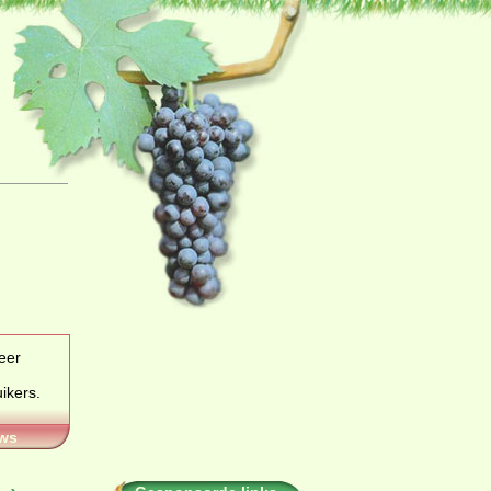
eer
ikers
.
ws