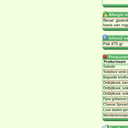
Allergie 
Bevat: gluten
basis van rog
Inhoud ve
Pak 475 gr
Producten 
Productnaam
Sukade
Tortelloni verdi 
Baguette knoflo
Ontbijtkoek, kan
Ontbijtkoek, vo
Ontbijtkoek, vo
Fijne grillworst 
Cheese Spread 
Luxe dadels ge
Worstenbroodje