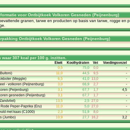
informatie voor Ontbijtkoek Volkoren Gesneden (Peijnenburg)
bevattende granen, tarwe en producten op basis van tarwe, rogge en 
ge.
rpakking Ontbijtkoek Volkoren Gesneden (Peijnenburg)
waar 307 kcal per 100 g. inzitten.
Eiwit
Koolhydraten
Vet
Voedingsvezel
0,5
75,0
0,0
-
(Buitoni)
11,0
44,5
9,5
-
okboter (Meggle)
6,5
41,0
13,0
-
eel - volkoren (Peijnenburg)
3,0
66,9
2,7
-
lkoren (Peijenburg)
3,1
67,7
1,7
4,5
lkoren gesneden (Peijenburg)
3,1
67,7
1,7
-
(Zandvliet)
13,5
2,5
27,0
-
Rode Peper-Paprika (Eru)
11,0
5,0
27,0
-
vuld met kaas (C1000)
2,3
51,9
8,0
-
s (Jumbo)
10,9
27,7
16,2
3,2