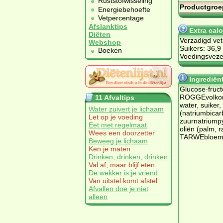
Ruststofwisseling
Productgroe
Energiebehoefte
Vetpercentage
Afslanktips
Extra cal
Diëten
Verzadigd vet
Webshop
Suikers: 36,9
Boeken
Voedingsvezel
Ingrediën
Glucose-fruct
ROGGEvolko
11 Afvaltips
water, suiker,
Water zuivert je lichaam
(natriumbicar
Let op je voeding
zuurnatriumpy
Eet met regelmaat
oliën (palm, r
Wees een doorzetter
TARWEbloem,
Beweeg je lichaam
Ken je maten
Drinken, drinken, drinken
Val af, maar blijf eten
De wekker is je vriend
Van uitstel komt afstel
Afvallen doe je niet
alleen