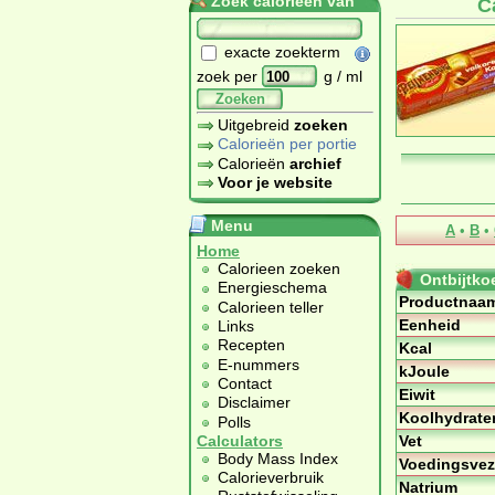
Zoek calorieën van
C
exacte zoekterm
zoek per
g / ml
Zoeken
Uitgebreid
zoeken
Calorieën per portie
Calorieën
archief
Voor je website
Menu
A
•
B
•
Home
Calorieen zoeken
Ontbijtko
Energieschema
Productnaa
Calorieen teller
Eenheid
Links
Recepten
Kcal
E-nummers
kJoule
Contact
Eiwit
Disclaimer
Koolhydrate
Polls
Vet
Calculators
Body Mass Index
Voedingsvez
Calorieverbruik
Natrium