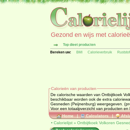
Gezond en wijs met calorieën 
Top dieet producten
Bereken uw:
BMI
Calorieverbruik
Ruststo
Calorieën van producten
De calorische waarden van Ontbijtkoek Vol
beschikbaar worden ook de extra caloriewa
Gesne
Voor een totaalpverzich
Home
|
Calculators
|
Afsl
•
Calorielijst
»
Ontbijtkoek Volkoren Gesne