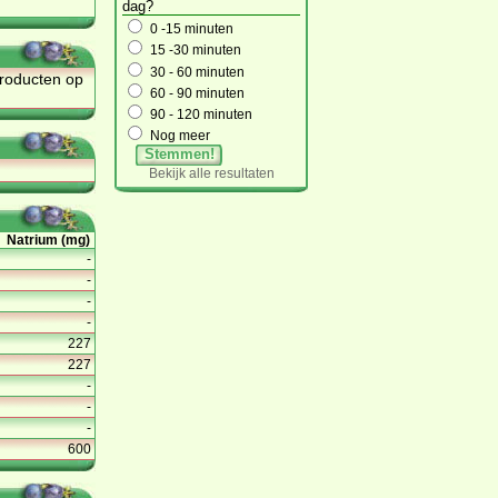
dag?
0 -15 minuten
15 -30 minuten
30 - 60 minuten
producten op
60 - 90 minuten
90 - 120 minuten
Nog meer
Stemmen!
Bekijk alle resultaten
Natrium (mg)
-
-
-
-
227
227
-
-
-
600