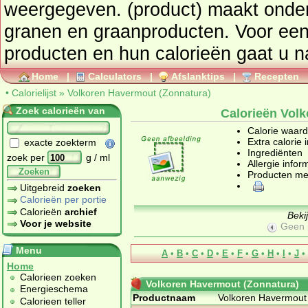
weergegeven. (product) maa
granen en graanproducten
. Voor een
producten en hun calorieën gaat u 
Home
|
Calculators
|
Afslanktips
|
Recepten
•
Calorielijst
»
Volkoren Havermout (Zonnatura)
Zoek calorieën van
Calorieën Vol
Calorie waar
Extra calorie 
exacte zoekterm
Ingrediënten
zoek per
g / ml
Allergie infor
Zoeken
Producten me
Uitgebreid
zoeken
Calorieën per portie
Calorieën
archief
Beki
Voor je website
Geen 
Menu
A
•
B
•
C
•
D
•
E
•
F
•
G
•
H
•
I
•
J
•
Home
Calorieen zoeken
Volkoren Havermout (Zonnatura)
Energieschema
Productnaam
Volkoren Havermout
Calorieen teller