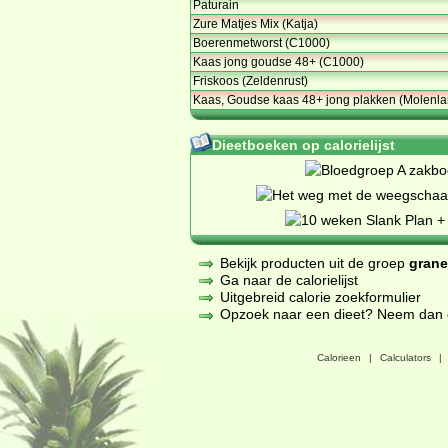
Paturain
Zure Matjes Mix (Katja)
Boerenmetworst (C1000)
Kaas jong goudse 48+ (C1000)
Friskoos (Zeldenrust)
Kaas, Goudse kaas 48+ jong plakken (Molenl
Dieetboeken op calorielijst
Bekijk producten uit de groep
grane
Ga naar de calorielijst
Uitgebreid calorie zoekformulier
Opzoek naar een dieet? Neem dan een
Calorieen
|
Calculators
|