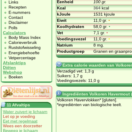
Eenheid
100 gr.
Links
Recepten
Kcal
364
kcal
E-nummers
kJoule
1531 kjoule
Contact
Eiwit
11,0 gr.
•
Disclaimer
Koolhydraten
58,0 gr.
•
Polls
Vet
7,1 gr.
•
Calculators
Body Mass Index
Voedingsvezel
11,0 gr.
•
Calorieverbruik
Natrium
8 mg.
Ruststofwisseling
Productgroep
Granen en graanpr
Energiebehoefte
Vetpercentage
Afslanktips
Extra calorie waarden van Volkor
Diëten
Verzadigd vet: 1,3 g
Webshop
Suikers: 1,7 g
Boeken
Voedingsvezels: 11,0 g
Ingrediënten Volkoren Havermout 
Volkoren Havervlokken* [gluten].
*ingrediënten van biologische teelt.
11 Afvaltips
Water zuivert je lichaam
Let op je voeding
Eet met regelmaat
Wees een doorzetter
Beweeg je lichaam