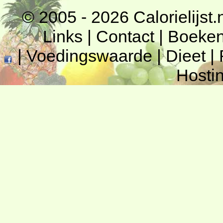
© 2005 - 2026
Calorielijst.
Links
|
Contact
|
Boeke
|
Voedingswaarde
|
Dieet
|
Hosti