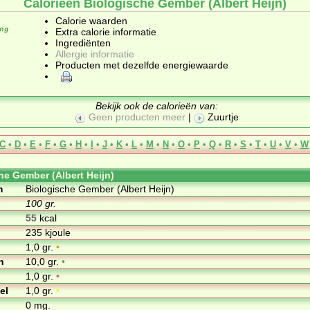
Calorieën Biologische Gember (Albert Heijn)
Calorie waarden
Extra calorie informatie
Ingrediënten
Allergie informatie
Producten met dezelfde energiewaarde
Bekijk ook de calorieën van:
Geen producten meer
|
Zuurtje
C
•
D
•
E
•
F
•
G
•
H
•
I
•
J
•
K
•
L
•
M
•
N
•
O
•
P
•
Q
•
R
•
S
•
T
•
U
•
V
•
W
he Gember (Albert Heijn)
m
Biologische Gember (Albert Heijn)
100 gr.
55
kcal
235 kjoule
1,0 gr.
•
n
10,0 gr.
•
1,0 gr.
•
el
1,0 gr.
•
0 mg.