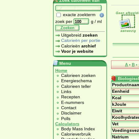
Zoek calorieën van
exacte zoekterm
zoek per
g / ml
Zoeken
Uitgebreid
zoeken
Calorieën per portie
Calorieën
archief
Voor je website
Menu
A
•
B
•
Home
Calorieen zoeken
Biologisc
Energieschema
Productnaa
Calorieen teller
Eenheid
Links
Recepten
Kcal
E-nummers
kJoule
Contact
Eiwit
Disclaimer
Koolhydrate
Polls
Vet
Calculators
Body Mass Index
Voedingsvez
Calorieverbruik
Natrium