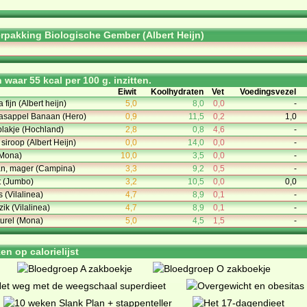
rpakking Biologische Gember (Albert Heijn)
waar 55 kcal per 100 g. inzitten.
Eiwit
Koolhydraten
Vet
Voedingsvezel
fijn (Albert heijn)
5,0
8,0
0,0
-
naasappel Banaan (Hero)
0,9
11,5
0,2
1,0
plakje (Hochland)
2,8
0,8
4,6
-
siroop (Albert Heijn)
0,0
14,0
0,0
-
(Mona)
10,0
3,5
0,0
-
an, mager (Campina)
3,3
9,2
0,5
-
t (Jumbo)
3,2
10,5
0,0
0,0
s (Vilalinea)
4,7
8,9
0,1
-
zik (Vilalinea)
4,7
8,9
0,1
-
urel (Mona)
5,0
4,5
1,5
-
n op calorielijst