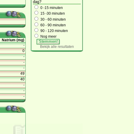
dag?
0 -15 minuten
15 -30 minuten
30 - 60 minuten
60 - 90 minuten
90 - 120 minuten
Nog meer
Natrium (mg)
Stemmen!
-
Bekijk alle resultaten
0
-
-
-
49
40
-
-
-