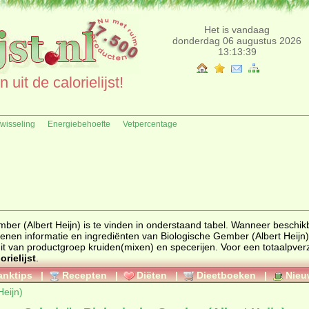
Het is vandaag
donderdag 06 augustus 2026
13:13:39
uit de calorielijst!
fwisseling
Energiebehoefte
Vetpercentage
Albert Heijn) is te vinden in onderstaand tabel. Wanneer beschikbaar
enen informatie en ingrediënten van Biologische Gember (Albert Heijn)
deel uit van productgroep
kruiden(mixen) en specerijen
. Voor een totaalpver
orielijst
.
anktips
|
Recepten
|
Diëten
|
Dieetboeken
|
Nieu
Heijn)