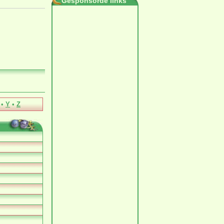
Gesponsorde links
•
Y
•
Z