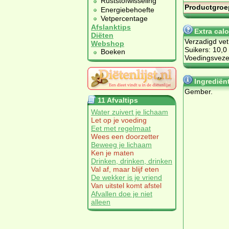
Ruststofwisseling
Productgroe
Energiebehoefte
Vetpercentage
Afslanktips
Extra cal
Diëten
Verzadigd vet
Webshop
Suikers: 10,0
Boeken
Voedingsvezel
Ingrediën
Gember.
11 Afvaltips
Water zuivert je lichaam
Let op je voeding
Eet met regelmaat
Wees een doorzetter
Beweeg je lichaam
Ken je maten
Drinken, drinken, drinken
Val af, maar blijf eten
De wekker is je vriend
Van uitstel komt afstel
Afvallen doe je niet
alleen