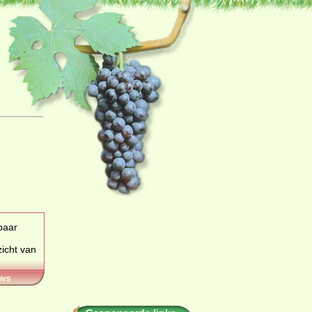
zicht van
ws