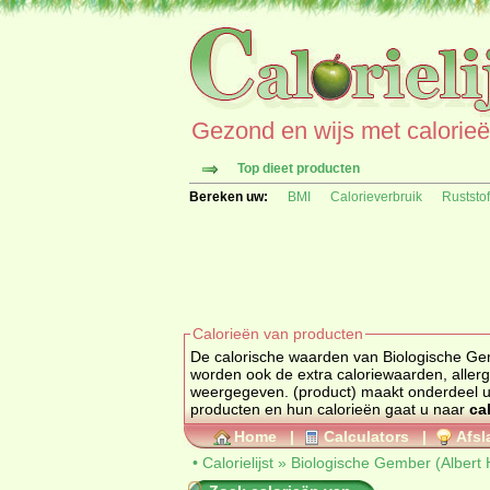
Gezond en wijs met calorieën 
Top dieet producten
Bereken uw:
BMI
Calorieverbruik
Ruststo
Calorieën van producten
De calorische waarden van Biologische Gember (
worden ook de extra caloriewaarden, allerg
weergegeven. (product) maakt onder
producten en hun calorieën gaat u naar
cal
Home
|
Calculators
|
Afsl
•
Calorielijst
»
Biologische Gember (Albert 