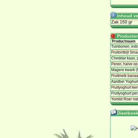
Inhoud ve
Zak 150 gr
Producten 
Productnaam
Tuinbonen, extra 
Fruitontbijt Si
Cheddar kaas, 
Peren, halve op 
Magere kwark 
Fruitmelk bana
Aardbei Yoghur
Fruityoghurt ker
Fruityoghurt per
Yomild Roer nat
Dieetboeke