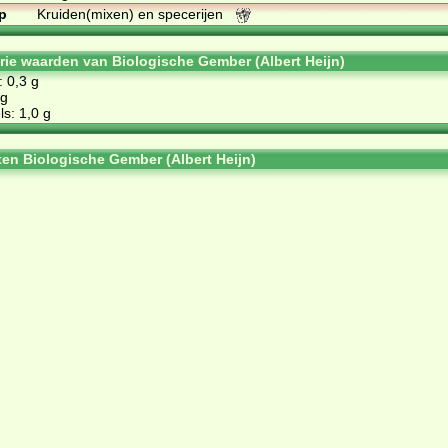
p
Kruiden(mixen) en specerijen
orie waarden van Biologische Gember (Albert Heijn)
: 0,3 g
 g
s: 1,0 g
ten Biologische Gember (Albert Heijn)