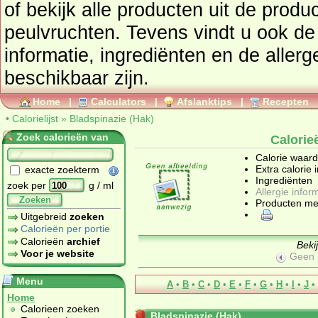
of bekijk alle producten uit de prod
peulvruchten
. Tevens vindt u ook de uitgebreide calorie
informatie, ingrediënten en de allergenen informatie 
beschikbaar zijn.
Home
|
Calculators
|
Afslanktips
|
Recepten
•
Calorielijst
»
Bladspinazie (Hak)
Zoek calorieën van
Calorie
Calorie waar
Extra calorie 
exacte zoekterm
Ingrediënten
zoek per
g / ml
Allergie infor
Zoeken
Producten me
Uitgebreid
zoeken
Calorieën per portie
Calorieën
archief
Beki
Voor je website
Geen 
Menu
A
•
B
•
C
•
D
•
E
•
F
•
G
•
H
•
I
•
J
•
Home
Calorieen zoeken
Bladspinazie (Hak)