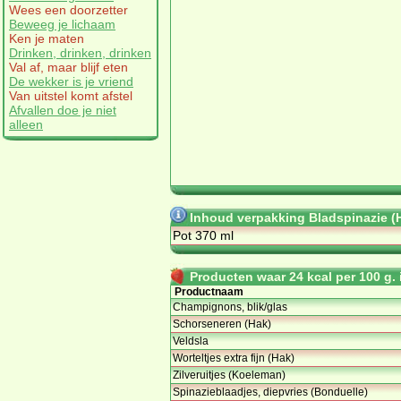
Wees een doorzetter
Beweeg je lichaam
Ken je maten
Drinken, drinken, drinken
Val af, maar blijf eten
De wekker is je vriend
Van uitstel komt afstel
Afvallen doe je niet
alleen
Inhoud verpakking Bladspinazie (
Pot 370 ml
Producten waar 24 kcal per 100 g. i
Productnaam
Champignons, blik/glas
Schorseneren (Hak)
Veldsla
Worteltjes extra fijn (Hak)
Zilveruitjes (Koeleman)
Spinazieblaadjes, diepvries (Bonduelle)