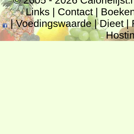
© 2005 - 2026
Calorielijst.
Links
|
Contact
|
Boeke
|
Voedingswaarde
|
Dieet
|
Hosti