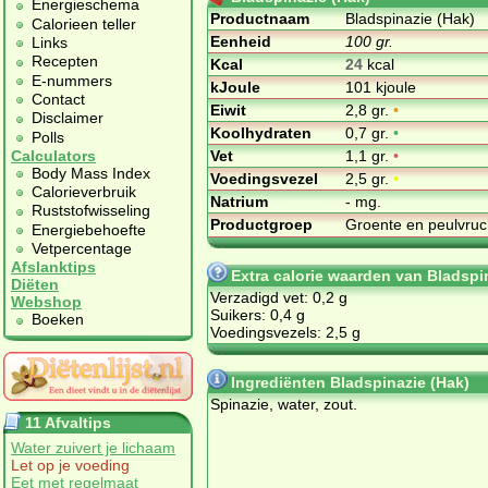
Energieschema
Productnaam
Bladspinazie (Hak)
Calorieen teller
Eenheid
100 gr.
Links
Recepten
Kcal
24
kcal
E-nummers
kJoule
101 kjoule
Contact
Eiwit
2,8 gr.
•
Disclaimer
Koolhydraten
0,7 gr.
•
Polls
Vet
1,1 gr.
•
Calculators
Body Mass Index
Voedingsvezel
2,5 gr.
•
Calorieverbruik
Natrium
- mg.
Ruststofwisseling
Productgroep
Groente en peulvru
Energiebehoefte
Vetpercentage
Afslanktips
Extra calorie waarden van Bladspi
Diëten
Verzadigd vet: 0,2 g
Webshop
Suikers: 0,4 g
Boeken
Voedingsvezels: 2,5 g
Ingrediënten Bladspinazie (Hak)
Spinazie, water, zout.
11 Afvaltips
Water zuivert je lichaam
Let op je voeding
Eet met regelmaat