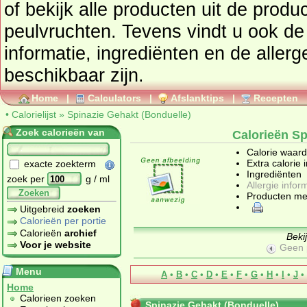
of bekijk alle producten uit de prod
peulvruchten
. Tevens vindt u ook de uitgebreide calorie
informatie, ingrediënten en de allergenen informatie 
beschikbaar zijn.
Home
|
Calculators
|
Afslanktips
|
Recepten
•
Calorielijst
»
Spinazie Gehakt (Bonduelle)
Zoek calorieën van
Calorieën Sp
Calorie waar
Extra calorie 
exacte zoekterm
Ingrediënten
zoek per
g / ml
Allergie infor
Zoeken
Producten me
Uitgebreid
zoeken
Calorieën per portie
Calorieën
archief
Beki
Voor je website
Geen 
Menu
A
•
B
•
C
•
D
•
E
•
F
•
G
•
H
•
I
•
J
•
Home
Calorieen zoeken
Spinazie Gehakt (Bonduelle)