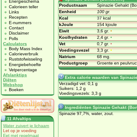
Energieschema
Productnaam
Spinazie Gehakt (Bo
Calorieen teller
Eenheid
100 gr.
Links
Recepten
Kcal
37
kcal
E-nummers
kJoule
154 kjoule
Contact
Eiwit
3,6 gr.
•
Disclaimer
Koolhydraten
2,4 gr.
•
Polls
Vet
0,7 gr.
•
Calculators
Body Mass Index
Voedingsvezel
3,3 gr.
•
Calorieverbruik
Natrium
68 mg.
Ruststofwisseling
Productgroep
Groente en peulvru
Energiebehoefte
Vetpercentage
Afslanktips
Extra calorie waarden van Spinazi
Diëten
Verzadigd vet: 0,1 g
Webshop
Suikers: 1,2 g
Boeken
Voedingsvezels: 3,3 g
Ingrediënten Spinazie Gehakt (Bon
Spinazie 97,7%, water, zout.
11 Afvaltips
Water zuivert je lichaam
Let op je voeding
Eet met regelmaat