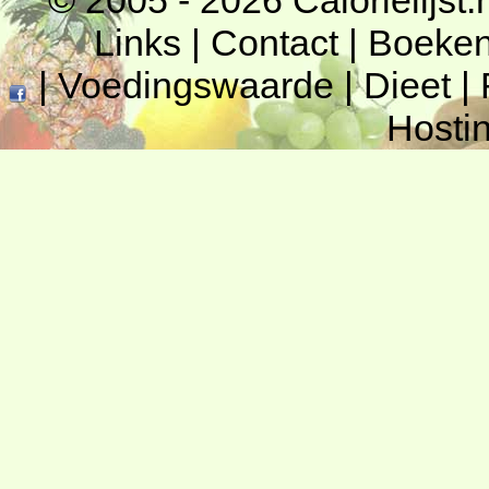
© 2005 - 2026
Calorielijst.
Links
|
Contact
|
Boeke
|
Voedingswaarde
|
Dieet
|
Hosti