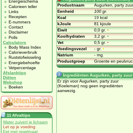
Energieschema
Productnaam
Augurken, party zuu
Calorieen teller
Eenheid
100 gr.
Links
Recepten
Kcal
19
kcal
E-nummers
kJoule
81 kjoule
Contact
Eiwit
0,0 gr.
•
Disclaimer
Koolhydraten
3,2 gr.
•
Polls
Vet
0,5 gr.
•
Calculators
Body Mass Index
Voedingsvezel
- gr.
•
Calorieverbruik
Natrium
- mg.
Ruststofwisseling
Productgroep
Groente en peulvru
Energiebehoefte
Vetpercentage
Afslanktips
Ingrediënten Augurken, party zuu
Diëten
Er zijn voor Augurken, party zuur
Webshop
(Koeleman) nog geen ingrediënten
Boeken
aanwezig.
11 Afvaltips
Water zuivert je lichaam
Let op je voeding
Eet met regelmaat