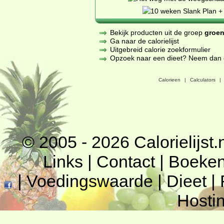
Bekijk producten uit de groep
groen
Ga naar de calorielijst
Uitgebreid calorie zoekformulier
Opzoek naar een dieet? Neem dan een
Calorieen
|
Calculators
|
© 2005 - 2026
Calorielijst.
Links
|
Contact
|
Boeke
|
Voedingswaarde
|
Dieet
|
Hosti