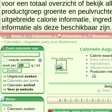
voor een totaal overzicht of bekijk alle producten uit de
productgroep
groente en peulvrucht
uitgebreide calorie informatie, ingre
informatie als deze beschikbaar zijn.
Home
|
Calculators
|
Afslanktips
|
Recepten
•
Calorielijst
»
Augurken, party zuur (Koeleman)
Zoek calorieën van
Calorieën Augu
Calorie waar
Extra calorie 
exacte zoekterm
Ingrediënten
zoek per
g / ml
Allergie infor
Zoeken
Producten me
Uitgebreid
zoeken
Calorieën per portie
Calorieën
archief
Beki
Voor je website
Geen 
Menu
A
•
B
•
C
•
D
•
E
•
F
•
G
•
H
•
I
•
J
•
Home
Calorieen zoeken
Augurken, party zuur (Koeleman)