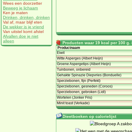
Wees een doorzetter
Beweeg je lichaam
Ken je maten
Drinken, drinken, drinken
Val af, maar blijf eten
De wekker is je vriend
Van uitstel komt afstel
Afvallen doe je niet
alleen
Producten waar 19 kcal per 100 g. i
Productnaam
Eiwit
Witte Asperges (Albert Heijn)
Groene Aspergetips (Albert Heijn)
Tuinbonen, onbereid
Gehakte Spinazie Diepvries (Bonduelle)
Sperziebonen, fijn (Perfekt)
Sperziebonen, gesneden (Coroos)
Sperziebonen, gebroken (Lidl)
Wortelen (Jonker Fris)
Minit toast (Verkade)
Dieetboeken op calorielijst