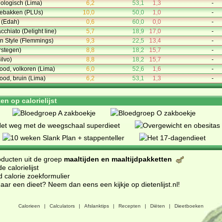
ologisch (Lima)
6,2
53,1
1,3
-
gebakken (PLUs)
10,0
50,0
1,0
-
 (Edah)
0,6
60,0
0,0
-
chiato (Delight line)
5,7
18,9
17,0
-
n Style (Flemmings)
9,3
22,5
13,4
-
rstegen)
8,8
18,2
15,7
-
ilvo)
8,8
18,2
15,7
-
od, volkoren (Lima)
6,0
52,6
1,6
-
od, bruin (Lima)
6,2
53,1
1,3
-
n op calorielijst
oducten uit de groep
maaltijden en maaltijdpakketten
 calorielijst
d calorie zoekformulier
ar een dieet? Neem dan eens een kijkje op dietenlijst.nl
!
Calorieen
|
Calculators
|
Afslanktips
|
Recepten
|
Diëten
|
Dieetboeken