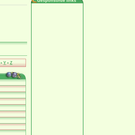
Gesponsorde links
•
Y
•
Z