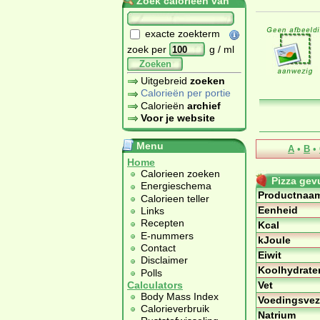
Zoek calorieën van
exacte zoekterm
zoek per
g / ml
Zoeken
Uitgebreid
zoeken
Calorieën per portie
Calorieën
archief
Voor je website
Menu
A
•
B
•
Home
Calorieen zoeken
Pizza gev
Energieschema
Productnaa
Calorieen teller
Eenheid
Links
Recepten
Kcal
E-nummers
kJoule
Contact
Eiwit
Disclaimer
Koolhydrate
Polls
Vet
Calculators
Body Mass Index
Voedingsvez
Calorieverbruik
Natrium