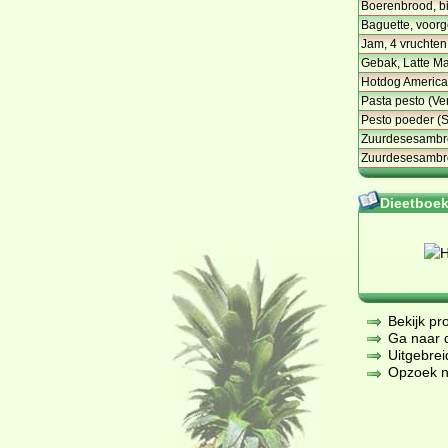
Boerenbrood, bi
Baguette, voor
Jam, 4 vruchten
Gebak, Latte Mac
Hotdog America
Pasta pesto (Ve
Pesto poeder (S
Zuurdesesambro
Zuurdesesambro
Dieetboeke
Bekijk pr
Ga naar de
Uitgebrei
Opzoek na