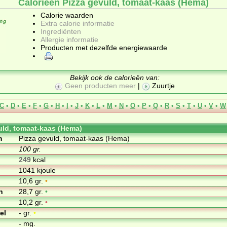
Calorieën Pizza gevuld, tomaat-kaas (Hema)
Calorie waarden
Extra calorie informatie
Ingrediënten
Allergie informatie
Producten met dezelfde energiewaarde
Bekijk ook de calorieën van:
Geen producten meer
|
Zuurtje
C
•
D
•
E
•
F
•
G
•
H
•
I
•
J
•
K
•
L
•
M
•
N
•
O
•
P
•
Q
•
R
•
S
•
T
•
U
•
V
•
W
uld, tomaat-kaas (Hema)
m
Pizza gevuld, tomaat-kaas (Hema)
100 gr.
249
kcal
1041 kjoule
10,6 gr.
•
n
28,7 gr.
•
10,2 gr.
•
el
- gr.
•
- mg.