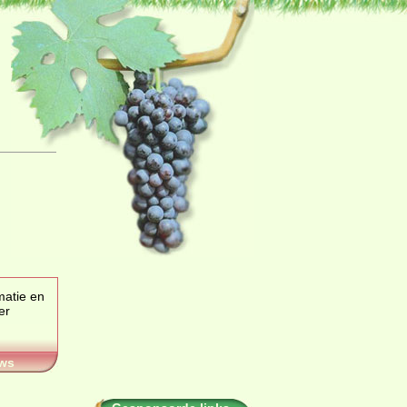
matie en
ws