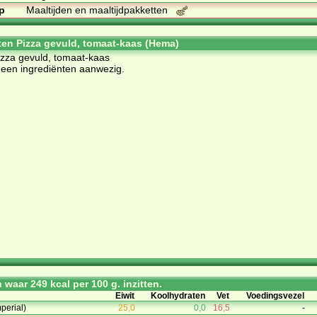
p
Maaltijden en maaltijdpakketten
ten Pizza gevuld, tomaat-kaas (Hema)
Pizza gevuld, tomaat-kaas
een ingrediënten aanwezig.
waar 249 kcal per 100 g. inzitten.
Eiwit
Koolhydraten
Vet
Voedingsvezel
mperial)
25,0
0,0
16,5
-