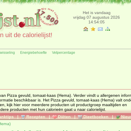
Het is vandaag
vrijdag 07 augustus 2026
14:54:05
uit de calorielijst!
fwisseling
Energiebehoefte
Vetpercentage
van Pizza gevuld, tomaat-kaas (Hema). Verder vindt u allergenen infor
ten
, kijk hier voor meerdere producten uit productgroep
maaltijden en
. Voor het bekijken van andere producten met hun calorieën gaat u naar calorielijst.
anktips
|
Recepten
|
Diëten
|
Dieetboeken
|
Nieu
(Hema)