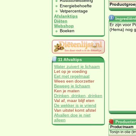
Ruststofwisseling
Productgroe
Energiebehoefte
Vetpercentage
Afslanktips
Ingrediën
Diëten
Er zijn voor 
Webshop
(Hema) nog g
Boeken
11 Afvaltips
Water zuivert je lichaam
Let op je voeding
Eet met regelmaat
Wees een doorzetter
Beweeg je lichaam
Ken je maten
Drinken, drinken, drinken
Val af, maar blijf eten
De wekker is je vriend
Van uitstel komt afstel
Afvallen doe je niet
alleen
Producten 
Productnaam
Tonijn in olie (I