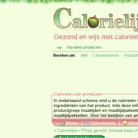
Gezond en wijs met calorieën 
Top dieet producten
Bereken uw:
BMI
Calorieverbruik
Ruststo
Calorieën van producten
In ondertaand schema vind u de calorieën 
ingrediënten van het product, mits deze informatie beschikbaar is. Het Pizza gevuld, tomaat-kaas (Hema) valt onder
productgroep
maaltijden en maaltijdpakket
maaltijdpakketten
Home
|
Calculators
|
Afsl
•
Calorielijst
»
Pizza gevuld, tomaat-kaas 