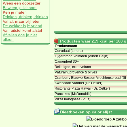
Wees een doorzetter
Beweeg je lichaam
Ken je maten
Drinken, drinken, drinken
Val af, maar blijf eten
De wekker is je vriend
Van uitstel komt afstel
Afvallen doe je niet
alleen
Producten waar 215 kcal per 100 g.
Productnaam
Cervelaat (Linera)
Tijgerbrood Volkoren (Albert Heijn)
Camenbert 30+
Belleligne, extra vetarm
Paturain, provence & olives
Cranberry Blauwe Bessen Vruchtenspread (St
Kwarktaart Aardbei (Dr. Oetker)
Ristorante Pizza Hawaii (Dr. Oetker)
Pancakes (McDonald's)
Pizza bolognese (Plus)
Dieetboeken op calorielijst