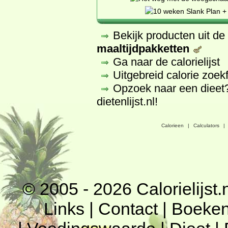
Bekijk producten uit d
maaltijdpakketten
Ga naar de calorielijst
Uitgebreid calorie zoek
Opzoek naar een dieet
dietenlijst.nl
!
Calorieen
|
Calculators
|
© 2005 - 2026
Calorielijst.
Links
|
Contact
|
Boeke