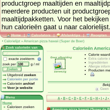
productgroep
maaltijden en maaltijd
meerdere producten uit productgro
maaltijdpakketten
. Voor het bekijke
hun calorieën gaat u naar calorielijst
Home
|
Calculators
|
Afslanktips
|
Recepten
•
Calorielijst
»
American pizza hawaii (Super de Boer)
Zoek calorieën van
Calorieën America
Calorie waar
Extra calorie 
exacte zoekterm
Ingrediënten
zoek per
g / ml
Allergie infor
Zoeken
Producten me
Uitgebreid
zoeken
Calorieën per portie
Calorieën
archief
Beki
Voor je website
Geen 
Menu
A
•
B
•
C
•
D
•
E
•
F
•
G
•
H
•
I
•
J
•
Home
Calorieen zoeken
American pizza hawaii (Super de B