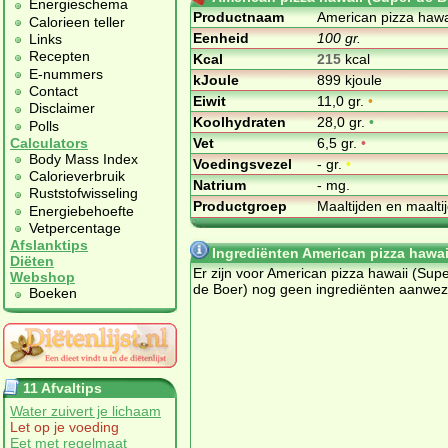
Energieschema
Productnaam
American pizza hawa
Calorieen teller
Eenheid
100 gr.
Links
Recepten
Kcal
215
kcal
E-nummers
kJoule
899 kjoule
Contact
Eiwit
11,0 gr.
•
Disclaimer
Koolhydraten
28,0 gr.
•
Polls
Vet
6,5 gr.
•
Calculators
Body Mass Index
Voedingsvezel
- gr.
•
Calorieverbruik
Natrium
- mg.
Ruststofwisseling
Productgroep
Maaltijden en maalt
Energiebehoefte
Vetpercentage
Afslanktips
Ingrediënten American pizza hawai
Diëten
Er zijn voor American pizza hawaii (Sup
Webshop
de Boer) nog geen ingrediënten aanwez
Boeken
11 Afvaltips
Water zuivert je lichaam
Let op je voeding
Eet met regelmaat