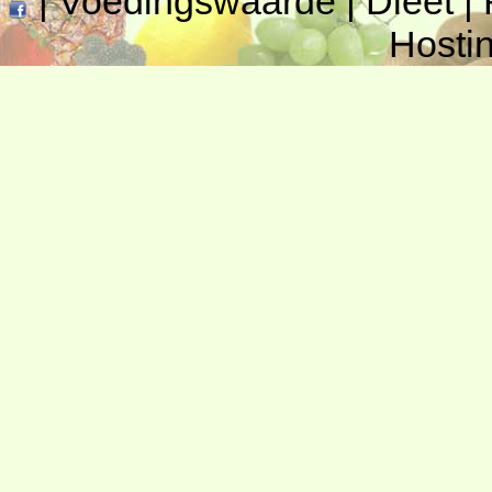
|
Voedingswaarde
|
Dieet
|
Hosti