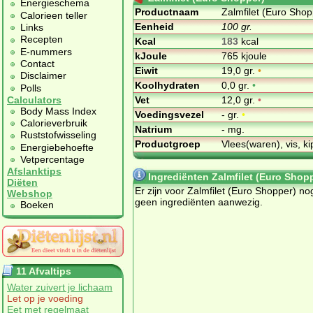
Energieschema
Productnaam
Zalmfilet (Euro Shop
Calorieen teller
Eenheid
100 gr.
Links
Recepten
Kcal
183
kcal
E-nummers
kJoule
765 kjoule
Contact
Eiwit
19,0 gr.
•
Disclaimer
Koolhydraten
0,0 gr.
•
Polls
Vet
12,0 gr.
•
Calculators
Body Mass Index
Voedingsvezel
- gr.
•
Calorieverbruik
Natrium
- mg.
Ruststofwisseling
Productgroep
Vlees(waren), vis, ki
Energiebehoefte
Vetpercentage
Afslanktips
Ingrediënten Zalmfilet (Euro Shop
Diëten
Er zijn voor Zalmfilet (Euro Shopper) no
Webshop
geen ingrediënten aanwezig.
Boeken
11 Afvaltips
Water zuivert je lichaam
Let op je voeding
Eet met regelmaat