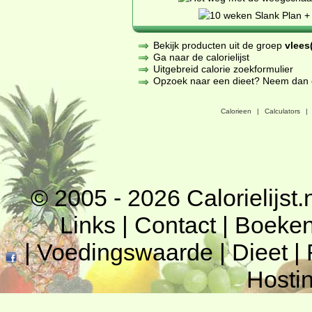
Bekijk producten uit de groep
vlees(
Ga naar de calorielijst
Uitgebreid calorie zoekformulier
Opzoek naar een dieet? Neem dan een
Calorieen
|
Calculators
|
© 2005 - 2026
Calorielijst.
Links
|
Contact
|
Boeke
|
Voedingswaarde
|
Dieet
|
Hosti