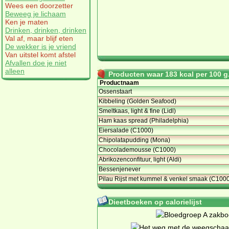
Wees een doorzetter
Beweeg je lichaam
Ken je maten
Drinken, drinken, drinken
Val af, maar blijf eten
De wekker is je vriend
Van uitstel komt afstel
Afvallen doe je niet
alleen
Producten waar 183 kcal per 100 g.
Productnaam
Ossenstaart
Kibbeling (Golden Seafood)
Smeltkaas, light & fine (Lidl)
Ham kaas spread (Philadelphia)
Eiersalade (C1000)
Chipolatapudding (Mona)
Chocolademousse (C1000)
Abrikozenconfituur, light (Aldi)
Bessenjenever
Pilau Rijst met kummel & venkel smaak (C100
Dieetboeken op calorielijst