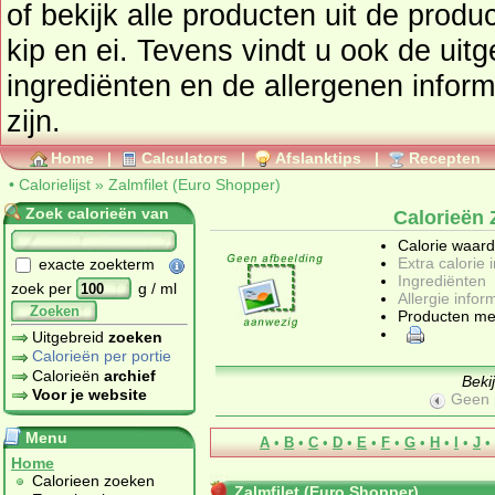
of bekijk alle producten uit de prod
kip en ei
. Tevens vindt u ook de uitgebreide calorie informatie,
ingrediënten en de allergenen informatie als deze beschikbaar
zijn.
Home
|
Calculators
|
Afslanktips
|
Recepten
•
Calorielijst
»
Zalmfilet (Euro Shopper)
Zoek calorieën van
Calorieën 
Calorie waar
Extra calorie 
exacte zoekterm
Ingrediënten
zoek per
g / ml
Allergie infor
Zoeken
Producten me
Uitgebreid
zoeken
Calorieën per portie
Calorieën
archief
Beki
Voor je website
Geen 
Menu
A
•
B
•
C
•
D
•
E
•
F
•
G
•
H
•
I
•
J
•
Home
Calorieen zoeken
Zalmfilet (Euro Shopper)