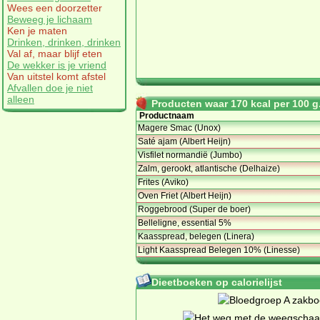
Wees een doorzetter
Beweeg je lichaam
Ken je maten
Drinken, drinken, drinken
Val af, maar blijf eten
De wekker is je vriend
Van uitstel komt afstel
Afvallen doe je niet
alleen
Producten waar 170 kcal per 100 g.
Productnaam
Magere Smac (Unox)
Saté ajam (Albert Heijn)
Visfilet normandië (Jumbo)
Zalm, gerookt, atlantische (Delhaize)
Frites (Aviko)
Oven Friet (Albert Heijn)
Roggebrood (Super de boer)
Belleligne, essential 5%
Kaasspread, belegen (Linera)
Light Kaasspread Belegen 10% (Linesse)
Dieetboeken op calorielijst