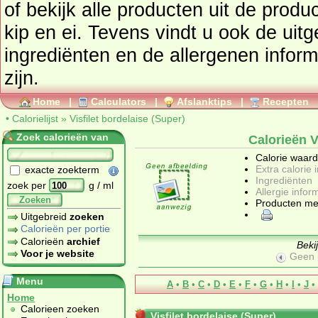
of bekijk alle producten uit de prod
kip en ei
. Tevens vindt u ook de uitgebreide calorie informatie,
ingrediënten en de allergenen informatie als deze beschikbaar
zijn.
Home
|
Calculators
|
Afslanktips
|
Recepten
•
Calorielijst
»
Visfilet bordelaise (Super)
Zoek calorieën van
Calorieën V
Calorie waar
Extra calorie 
exacte zoekterm
Ingrediënten
zoek per
g / ml
Allergie infor
Zoeken
Producten me
Uitgebreid
zoeken
Calorieën per portie
Calorieën
archief
Beki
Voor je website
Geen 
Menu
A
•
B
•
C
•
D
•
E
•
F
•
G
•
H
•
I
•
J
•
Home
Calorieen zoeken
Visfilet bordelaise (Super)