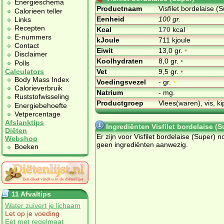
Energieschema
Productnaam
Visfilet bordelaise (
Calorieen teller
Eenheid
100 gr.
Links
Recepten
Kcal
170
kcal
E-nummers
kJoule
711 kjoule
Contact
Eiwit
13,0 gr.
•
Disclaimer
Koolhydraten
8,0 gr.
•
Polls
Vet
9,5 gr.
•
Calculators
Body Mass Index
Voedingsvezel
- gr.
•
Calorieverbruik
Natrium
- mg.
Ruststofwisseling
Productgroep
Vlees(waren), vis, ki
Energiebehoefte
Vetpercentage
Afslanktips
Ingrediënten Visfilet bordelaise (S
Diëten
Er zijn voor Visfilet bordelaise (Super) n
Webshop
geen ingrediënten aanwezig.
Boeken
11 Afvaltips
Water zuivert je lichaam
Let op je voeding
Eet met regelmaat