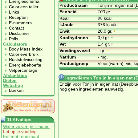
Energieschema
Productnaam
Tonijn in eigen nat 
Calorieen teller
Eenheid
100 gr.
Links
Recepten
Kcal
90
kcal
E-nummers
kJoule
376 kjoule
Contact
Eiwit
20,0 gr.
•
Disclaimer
Koolhydraten
0,0 gr.
•
Polls
Vet
1,4 gr.
•
Calculators
Body Mass Index
Voedingsvezel
- gr.
•
Calorieverbruik
Natrium
- mg.
Ruststofwisseling
Productgroep
Vlees(waren), vis, ki
Energiebehoefte
Vetpercentage
Afslanktips
Ingrediënten Tonijn in eigen nat (
Diëten
Er zijn voor Tonijn in eigen nat (Deepblu
Webshop
nog geen ingrediënten aanwezig.
Boeken
11 Afvaltips
Water zuivert je lichaam
Let op je voeding
Eet met regelmaat