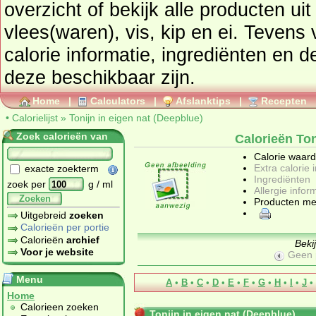
overzicht of bekijk alle producten ui
vlees(waren), vis, kip en ei
. Tevens vindt u ook de uitgebreide
calorie informatie, ingrediënten en de allergen
deze beschikbaar zijn.
Home
|
Calculators
|
Afslanktips
|
Recepten
•
Calorielijst
»
Tonijn in eigen nat (Deepblue)
Zoek calorieën van
Calorieën Ton
Calorie waar
Extra calorie 
exacte zoekterm
Ingrediënten
zoek per
g / ml
Allergie infor
Zoeken
Producten me
Uitgebreid
zoeken
Calorieën per portie
Calorieën
archief
Beki
Voor je website
Geen 
Menu
A
•
B
•
C
•
D
•
E
•
F
•
G
•
H
•
I
•
J
•
Home
Calorieen zoeken
Tonijn in eigen nat (Deepblue)