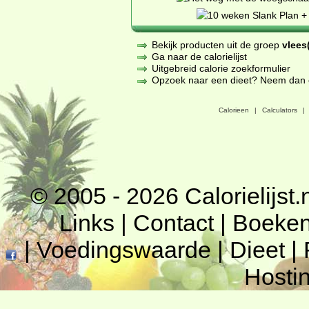
Bekijk producten uit de groep
vlees(
Ga naar de calorielijst
Uitgebreid calorie zoekformulier
Opzoek naar een dieet? Neem dan een
Calorieen
|
Calculators
|
© 2005 - 2026
Calorielijst.
Links
|
Contact
|
Boeke
|
Voedingswaarde
|
Dieet
|
Hosti