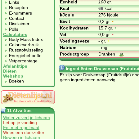
Eenheid
100 gr.
Links
Recepten
Kcal
66
kcal
E-nummers
kJoule
276 kjoule
Contact
Eiwit
0,2 gr.
•
Disclaimer
Koolhydraten
15,7 gr.
•
Polls
Vet
0,0 gr.
•
Calculators
Body Mass Index
Voedingsvezel
- gr.
•
Calorieverbruik
Natrium
- mg.
Ruststofwisseling
Productgroep
Dranken
Energiebehoefte
Vetpercentage
Afslanktips
Ingrediënten Druivensap (Fruitdrui
Diëten
Er zijn voor Druivensap (Fruitdruifje) no
Webshop
geen ingrediënten aanwezig.
Boeken
11 Afvaltips
Water zuivert je lichaam
Let op je voeding
Eet met regelmaat
Wees een doorzetter
Beweeg je lichaam