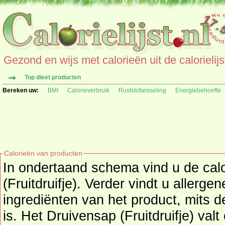
Gezond en wijs met calorieën uit de calorielijs
Top dieet producten
Bereken uw:
BMI
Calorieverbruik
Ruststofwisseling
Energiebehoefte
Calorieën van producten
In ondertaand schema vind u de cal
(Fruitdruifje). Verder vindt u allerge
ingrediënten van het product, mits deze informatie beschikbaar
is. Het Druivensap (Fruitdruifje) val