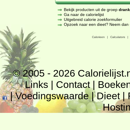
Bekijk producten uit de groep
dran
Ga naar de calorielijst
Uitgebreid calorie zoekformulier
Opzoek naar een dieet? Neem dan een
Calorieen
|
Calculators
|
© 2005 - 2026
Calorielijst.
Links
|
Contact
|
Boeke
|
Voedingswaarde
|
Dieet
|
Hosti