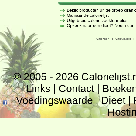
Bekijk producten uit de groep
dran
Ga naar de calorielijst
Uitgebreid calorie zoekformulier
Opzoek naar een dieet? Neem dan een
Calorieen
|
Calculators
|
© 2005 - 2026
Calorielijst.
Links
|
Contact
|
Boeke
|
Voedingswaarde
|
Dieet
|
Hosti