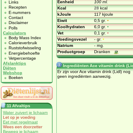
Eenheid
100 ml.
Links
Recepten
Kcal
28
kcal
E-nummers
kJoule
117 kjoule
Contact
Eiwit
0,5 gr.
•
Disclaimer
Koolhydraten
6,0 gr.
•
Polls
Vet
0,1 gr.
•
Calculators
Body Mass Index
Voedingsvezel
- gr.
•
Calorieverbruik
Natrium
- mg.
Ruststofwisseling
Productgroep
Dranken
Energiebehoefte
Vetpercentage
Afslanktips
Ingrediënten Ace vitamin drink (Lid
Diëten
Er zijn voor Ace vitamin drink (Lidl) nog
Webshop
geen ingrediënten aanwezig.
Boeken
11 Afvaltips
Water zuivert je lichaam
Let op je voeding
Eet met regelmaat
Wees een doorzetter
Beweeg je lichaam