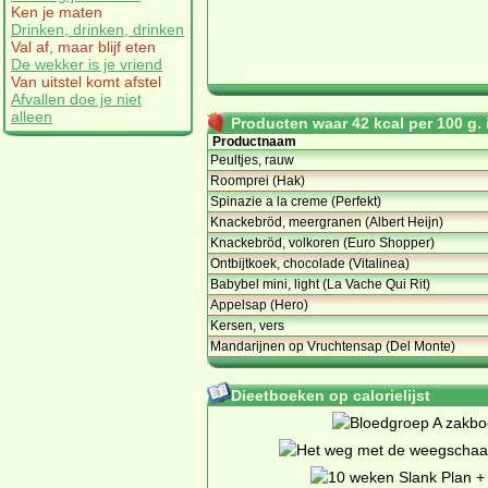
Ken je maten
Drinken, drinken, drinken
Val af, maar blijf eten
De wekker is je vriend
Van uitstel komt afstel
Afvallen doe je niet
alleen
Producten waar 42 kcal per 100 g. i
Productnaam
Peultjes, rauw
Roomprei (Hak)
Spinazie a la creme (Perfekt)
Knackebröd, meergranen (Albert Heijn)
Knackebröd, volkoren (Euro Shopper)
Ontbijtkoek, chocolade (Vitalinea)
Babybel mini, light (La Vache Qui Rit)
Appelsap (Hero)
Kersen, vers
Mandarijnen op Vruchtensap (Del Monte)
Dieetboeken op calorielijst