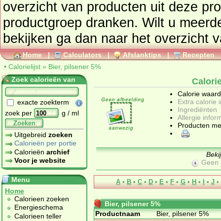
overzicht van producten uit deze pr
productgroep
dranken
. Wilt u meerd
bekijken ga dan naar he
Home
|
Calculators
|
Afslanktips
|
Recepten
•
Calorielijst
»
Bier, pilsener 5%
Zoek calorieën van
Calori
Calorie waar
Extra calorie 
exacte zoekterm
Ingrediënten
zoek per
g / ml
Allergie infor
Zoeken
Producten me
Uitgebreid
zoeken
Calorieën per portie
Calorieën
archief
Beki
Voor je website
Geen 
Menu
A
•
B
•
C
•
D
•
E
•
F
•
G
•
H
•
I
•
J
•
Home
Calorieen zoeken
Bier, pilsener 5%
Energieschema
Productnaam
Bier, pilsener 5%
Calorieen teller