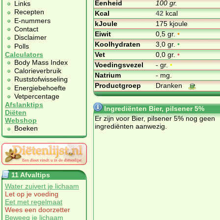
Eenheid
100 gr.
Links
Recepten
Kcal
42
kcal
E-nummers
kJoule
175 kjoule
Contact
Eiwit
0,5 gr.
•
Disclaimer
Koolhydraten
3,0 gr.
•
Polls
Vet
0,0 gr.
•
Calculators
Body Mass Index
Voedingsvezel
- gr.
•
Calorieverbruik
Natrium
- mg.
Ruststofwisseling
Productgroep
Dranken
Energiebehoefte
Vetpercentage
Afslanktips
Ingrediënten Bier, pilsener 5%
Diëten
Er zijn voor Bier, pilsener 5% nog geen
Webshop
ingrediënten aanwezig.
Boeken
11 Afvaltips
Water zuivert je lichaam
Let op je voeding
Eet met regelmaat
Wees een doorzetter
Beweeg je lichaam