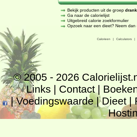
Bekijk producten uit de groep
dran
Ga naar de calorielijst
Uitgebreid calorie zoekformulier
Opzoek naar een dieet? Neem dan een
Calorieen
|
Calculators
|
© 2005 - 2026
Calorielijst.
Links
|
Contact
|
Boeke
|
Voedingswaarde
|
Dieet
|
Hosti