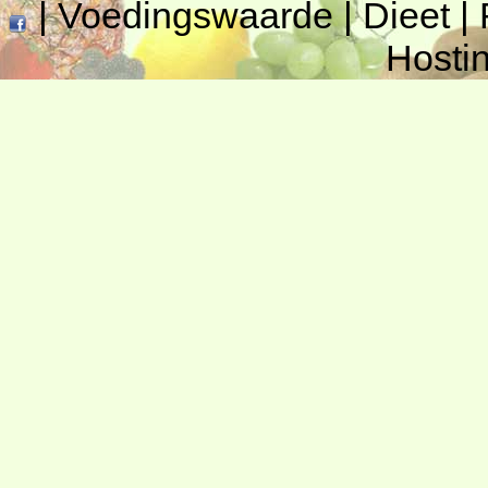
|
Voedingswaarde
|
Dieet
|
Hosti