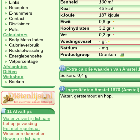
Eenheid
100 ml.
Links
Recepten
Kcal
45
kcal
E-nummers
kJoule
187 kjoule
Contact
Eiwit
0,6 gr.
•
Disclaimer
Koolhydraten
3,2 gr.
•
Polls
Vet
0,2 gr.
•
Calculators
Body Mass Index
Voedingsvezel
- gr.
•
Calorieverbruik
Natrium
- mg.
Ruststofwisseling
Productgroep
Dranken
Energiebehoefte
Vetpercentage
Afslanktips
Extra calorie waarden van Amstel 
Diëten
Suikers: 0,4 g
Webshop
Boeken
Ingrediënten Amstel 1870 (Amstel)
Wa­ter, ger­ste­mout en hop.
11 Afvaltips
Water zuivert je lichaam
Let op je voeding
Eet met regelmaat
Wees een doorzetter
Beweeg je lichaam