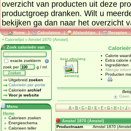
overzicht van producten uit deze pr
productgroep
dranken
. Wilt u meerd
bekijken ga dan naar he
Home
|
Calculators
|
Afslanktips
|
Recepten
•
Calorielijst
»
Amstel 1870 (Amstel)
Zoek calorieën van
Calorieë
Calorie waar
Extra calorie 
exacte zoekterm
Ingrediënten
zoek per
g / ml
Allergie infor
Zoeken
Producten me
Uitgebreid
zoeken
Calorieën per portie
Calorieën
archief
Beki
Voor je website
Geen 
Menu
A
•
B
•
C
•
D
•
E
•
F
•
G
•
H
•
I
•
J
•
Home
Calorieen zoeken
Amstel 1870 (Amstel)
Energieschema
Productnaam
Amstel 1870 (Amstel
Calorieen teller