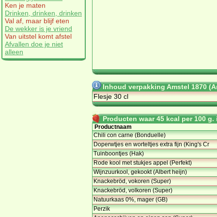
Ken je maten
Drinken, drinken, drinken
Val af, maar blijf eten
De wekker is je vriend
Van uitstel komt afstel
Afvallen doe je niet
alleen
Inhoud verpakking Amstel 1870 (A
Flesje 30 cl
Producten waar 45 kcal per 100 g. i
Productnaam
Chili con carne (Bonduelle)
Doperwtjes en worteltjes extra fijn (King's Cr
Tuinboontjes (Hak)
Rode kool met stukjes appel (Perfekt)
Wijnzuurkool, gekookt (Albert heijn)
Knackebröd, vokoren (Super)
Knackebröd, volkoren (Super)
Natuurkaas 0%, mager (GB)
Perzik