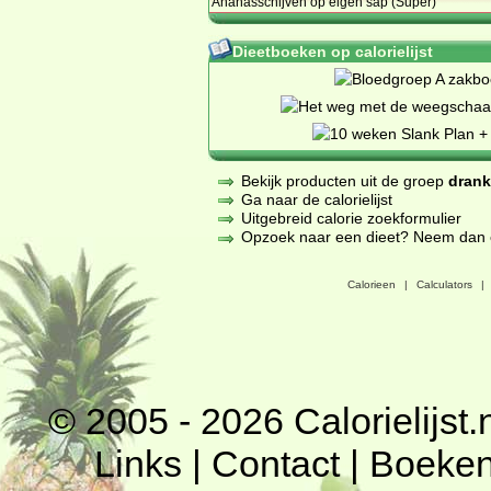
Ananasschijven op eigen sap (Super)
Dieetboeken op calorielijst
Bekijk producten uit de groep
dran
Ga naar de calorielijst
Uitgebreid calorie zoekformulier
Opzoek naar een dieet? Neem dan een
Calorieen
|
Calculators
|
© 2005 - 2026
Calorielijst.
Links
|
Contact
|
Boeke